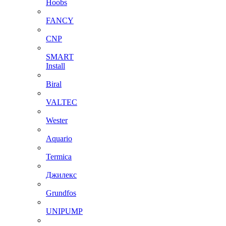
Hoobs
FANCY
CNP
SMART
Install
Biral
VALTEC
Wester
Aquario
Termica
Джилекс
Grundfos
UNIPUMP