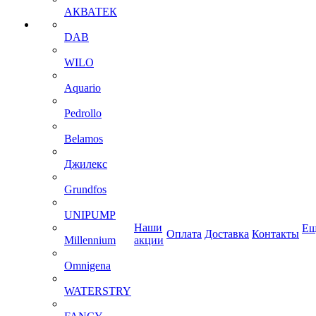
АКВАТЕК
DAB
WILO
Aquario
Pedrollo
Belamos
Джилекс
Grundfos
UNIPUMP
Наши
Ещ
Оплата
Доставка
Контакты
Millennium
акции
Omnigena
WATERSTRY