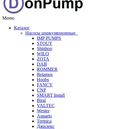
Меню
Каталог
Насосы циркуляционные
IMP PUMPS
STOUT
Shinhoo
WILO
ZOTA
DAB
ROMMER
Belamos
Hoobs
FANCY
CNP
SMART Install
Biral
VALTEC
Wester
Aquario
Termica
Джилекс