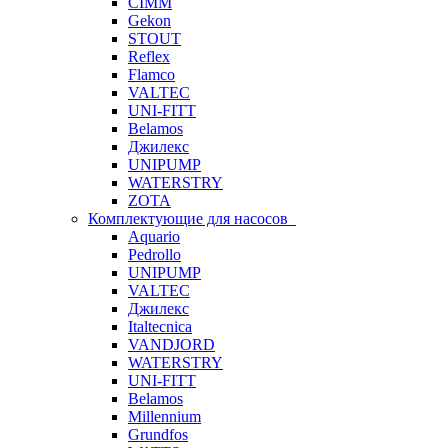
CIMM
Gekon
STOUT
Reflex
Flamco
VALTEC
UNI-FITT
Belamos
Джилекс
UNIPUMP
WATERSTRY
ZOTA
Комплектующие для насосов
Aquario
Pedrollo
UNIPUMP
VALTEC
Джилекс
Italtecnica
VANDJORD
WATERSTRY
UNI-FITT
Belamos
Millennium
Grundfos