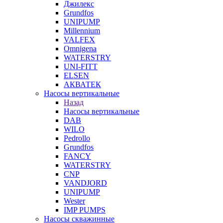
Джилекс
Grundfos
UNIPUMP
Millennium
VALFEX
Omnigena
WATERSTRY
UNI-FITT
ELSEN
АКВАТЕК
Насосы вертикальные
Назад
Насосы вертикальные
DAB
WILO
Pedrollo
Grundfos
FANCY
WATERSTRY
CNP
VANDJORD
UNIPUMP
Wester
IMP PUMPS
Насосы скважинные