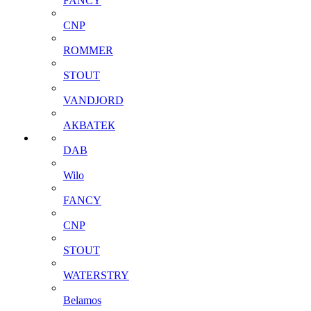
FANCY
CNP
ROMMER
STOUT
VANDJORD
АКВАТЕК
DAB
Wilo
FANCY
CNP
STOUT
WATERSTRY
Belamos