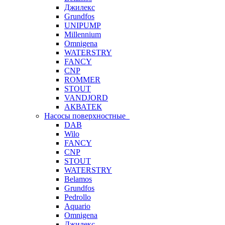
Джилекс
Grundfos
UNIPUMP
Millennium
Omnigena
WATERSTRY
FANCY
CNP
ROMMER
STOUT
VANDJORD
АКВАТЕК
Насосы поверхностные
DAB
Wilo
FANCY
CNP
STOUT
WATERSTRY
Belamos
Grundfos
Pedrollo
Aquario
Omnigena
Джилекс