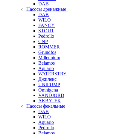
DAB
Насосы дренажные
DAB
WILO
FANCY
STOUT
Pedrollo
CNP
ROMMER
Grundfos
Millennium
Belamos
Aquario
WATERSTRY
Джилекс
UNIPUMP
Omnigena
VANDJORD
АКВАТЕК
Насосы фекальные
DAB
WILO
Aquario
Pedrollo
Belamos