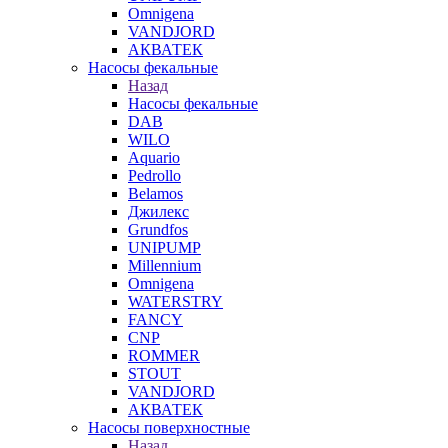
Omnigena
VANDJORD
АКВАТЕК
Насосы фекальные
Назад
Насосы фекальные
DAB
WILO
Aquario
Pedrollo
Belamos
Джилекс
Grundfos
UNIPUMP
Millennium
Omnigena
WATERSTRY
FANCY
CNP
ROMMER
STOUT
VANDJORD
АКВАТЕК
Насосы поверхностные
Назад