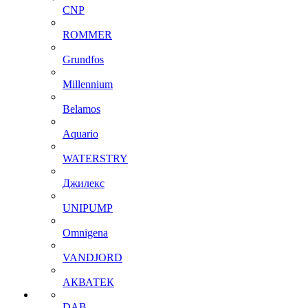
CNP
ROMMER
Grundfos
Millennium
Belamos
Aquario
WATERSTRY
Джилекс
UNIPUMP
Omnigena
VANDJORD
АКВАТЕК
DAB