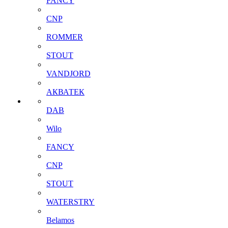
FANCY
CNP
ROMMER
STOUT
VANDJORD
АКВАТЕК
DAB
Wilo
FANCY
CNP
STOUT
WATERSTRY
Belamos