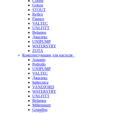
CIMM
Gekon
STOUT
Reflex
Flamco
VALTEC
UNI-FITT
Belamos
Джилекс
UNIPUMP
WATERSTRY
ZOTA
Комплектующие для насосов
Aquario
Pedrollo
UNIPUMP
VALTEC
Джилекс
Italtecnica
VANDJORD
WATERSTRY
UNI-FITT
Belamos
Millennium
Grundfos