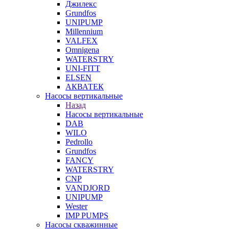
Джилекс
Grundfos
UNIPUMP
Millennium
VALFEX
Omnigena
WATERSTRY
UNI-FITT
ELSEN
АКВАТЕК
Насосы вертикальные
Назад
Насосы вертикальные
DAB
WILO
Pedrollo
Grundfos
FANCY
WATERSTRY
CNP
VANDJORD
UNIPUMP
Wester
IMP PUMPS
Насосы скважинные