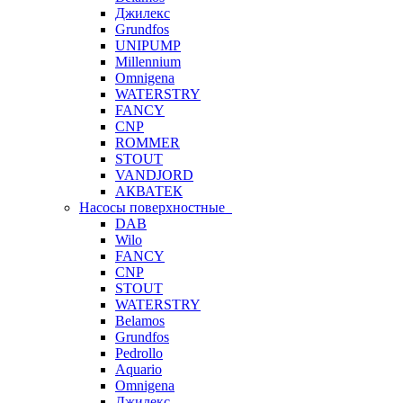
Джилекс
Grundfos
UNIPUMP
Millennium
Omnigena
WATERSTRY
FANCY
CNP
ROMMER
STOUT
VANDJORD
АКВАТЕК
Насосы поверхностные
DAB
Wilo
FANCY
CNP
STOUT
WATERSTRY
Belamos
Grundfos
Pedrollo
Aquario
Omnigena
Джилекс