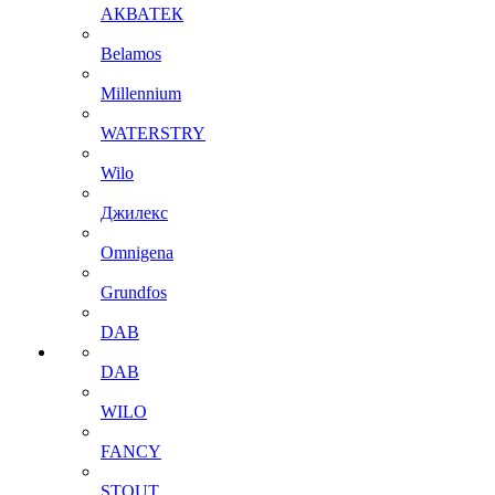
АКВАТЕК
Belamos
Millennium
WATERSTRY
Wilo
Джилекс
Omnigena
Grundfos
DAB
DAB
WILO
FANCY
STOUT