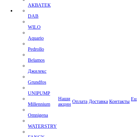
АКВАТЕК
DAB
WILO
Aquario
Pedrollo
Belamos
Джилекс
Grundfos
UNIPUMP
Наши
Ещ
Оплата
Доставка
Контакты
Millennium
акции
Omnigena
WATERSTRY