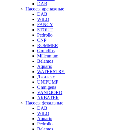
DAB
Насосы дренажные
DAB
WILO
FANCY
STOUT
Pedrollo
CNP
ROMMER
Grundfos
Millennium
Belamos
Aquario
WATERSTRY
Джилекс
UNIPUMP
Omnigena
VANDJORD
АКВАТЕК
Насосы фекальные
DAB
WILO
Aquario
Pedrollo
Belamos