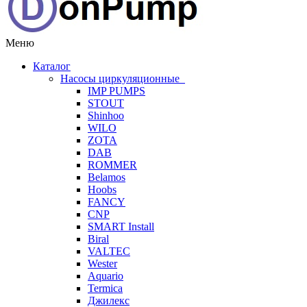
Меню
Каталог
Насосы циркуляционные
IMP PUMPS
STOUT
Shinhoo
WILO
ZOTA
DAB
ROMMER
Belamos
Hoobs
FANCY
CNP
SMART Install
Biral
VALTEC
Wester
Aquario
Termica
Джилекс