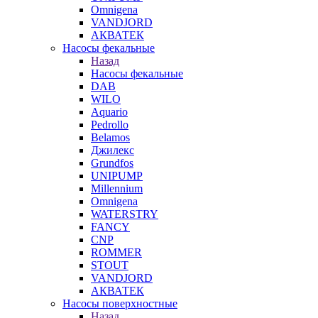
Omnigena
VANDJORD
АКВАТЕК
Насосы фекальные
Назад
Насосы фекальные
DAB
WILO
Aquario
Pedrollo
Belamos
Джилекс
Grundfos
UNIPUMP
Millennium
Omnigena
WATERSTRY
FANCY
CNP
ROMMER
STOUT
VANDJORD
АКВАТЕК
Насосы поверхностные
Назад