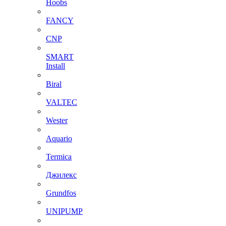
Hoobs
FANCY
CNP
SMART
Install
Biral
VALTEC
Wester
Aquario
Termica
Джилекс
Grundfos
UNIPUMP