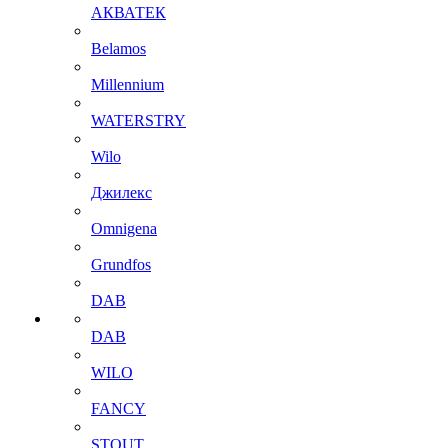
АКВАТЕК
Belamos
Millennium
WATERSTRY
Wilo
Джилекс
Omnigena
Grundfos
DAB
DAB
WILO
FANCY
STOUT