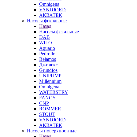
Omnigena
VANDJORD
АКВАТЕК
Насосы фекальные
Назад
Насосы фекальные
DAB
WILO
Aquario
Pedrollo
Belamos
Джилекс
Grundfos
UNIPUMP
Millennium
Omnigena
WATERSTRY
FANCY
CNP
ROMMER
STOUT
VANDJORD
АКВАТЕК
Насосы поверхностные
Назад