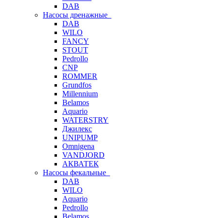
DAB
Насосы дренажные
DAB
WILO
FANCY
STOUT
Pedrollo
CNP
ROMMER
Grundfos
Millennium
Belamos
Aquario
WATERSTRY
Джилекс
UNIPUMP
Omnigena
VANDJORD
АКВАТЕК
Насосы фекальные
DAB
WILO
Aquario
Pedrollo
Belamos