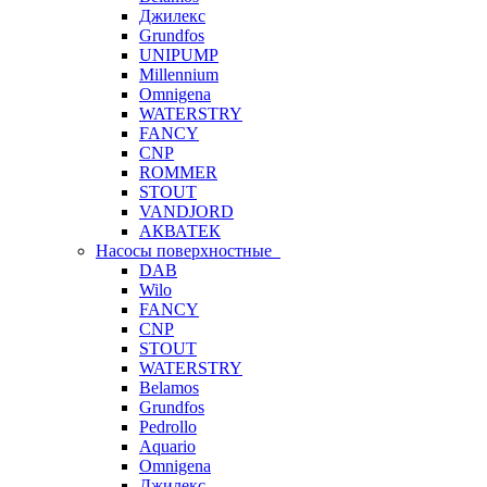
Джилекс
Grundfos
UNIPUMP
Millennium
Omnigena
WATERSTRY
FANCY
CNP
ROMMER
STOUT
VANDJORD
АКВАТЕК
Насосы поверхностные
DAB
Wilo
FANCY
CNP
STOUT
WATERSTRY
Belamos
Grundfos
Pedrollo
Aquario
Omnigena
Джилекс