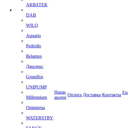
АКВАТЕК
DAB
WILO
Aquario
Pedrollo
Belamos
Джилекс
Grundfos
UNIPUMP
Наши
Ещ
Оплата
Доставка
Контакты
Millennium
акции
Omnigena
WATERSTRY