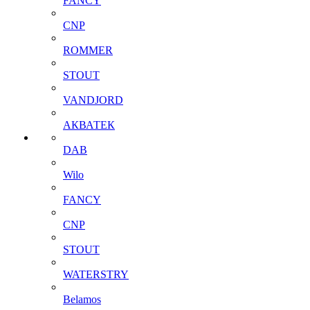
FANCY
CNP
ROMMER
STOUT
VANDJORD
АКВАТЕК
DAB
Wilo
FANCY
CNP
STOUT
WATERSTRY
Belamos