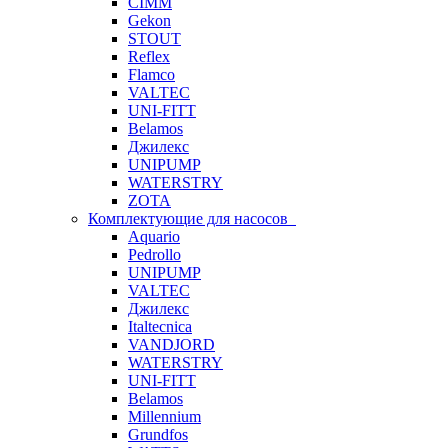
CIMM
Gekon
STOUT
Reflex
Flamco
VALTEC
UNI-FITT
Belamos
Джилекс
UNIPUMP
WATERSTRY
ZOTA
Комплектующие для насосов
Aquario
Pedrollo
UNIPUMP
VALTEC
Джилекс
Italtecnica
VANDJORD
WATERSTRY
UNI-FITT
Belamos
Millennium
Grundfos