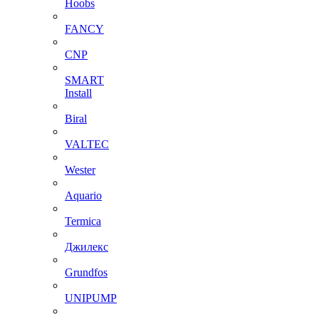
Hoobs
FANCY
CNP
SMART
Install
Biral
VALTEC
Wester
Aquario
Termica
Джилекс
Grundfos
UNIPUMP