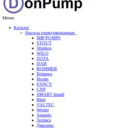
Меню
Каталог
Насосы циркуляционные
IMP PUMPS
STOUT
Shinhoo
WILO
ZOTA
DAB
ROMMER
Belamos
Hoobs
FANCY
CNP
SMART Install
Biral
VALTEC
Wester
Aquario
Termica
Джилекс