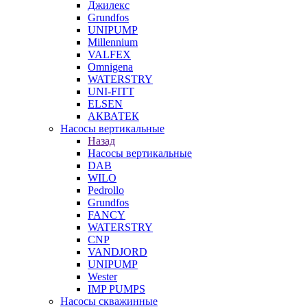
Джилекс
Grundfos
UNIPUMP
Millennium
VALFEX
Omnigena
WATERSTRY
UNI-FITT
ELSEN
АКВАТЕК
Насосы вертикальные
Назад
Насосы вертикальные
DAB
WILO
Pedrollo
Grundfos
FANCY
WATERSTRY
CNP
VANDJORD
UNIPUMP
Wester
IMP PUMPS
Насосы скважинные