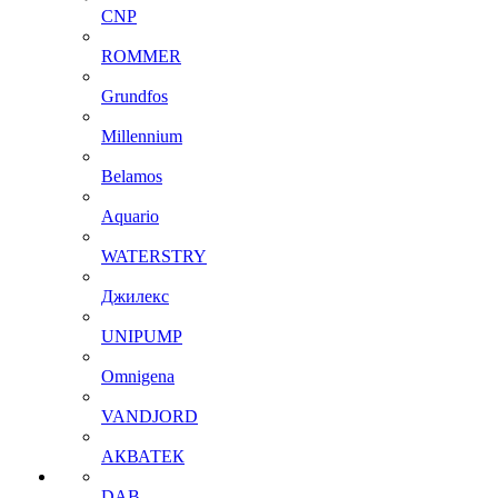
CNP
ROMMER
Grundfos
Millennium
Belamos
Aquario
WATERSTRY
Джилекс
UNIPUMP
Omnigena
VANDJORD
АКВАТЕК
DAB