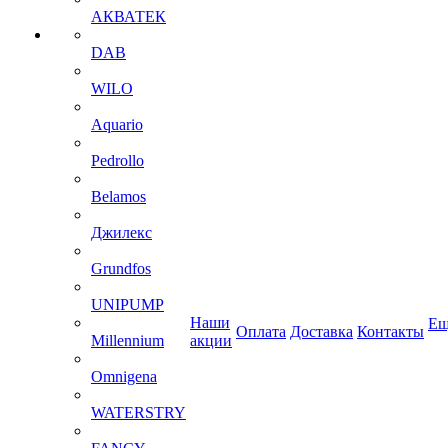
АКВАТЕК
DAB
WILO
Aquario
Pedrollo
Belamos
Джилекс
Grundfos
UNIPUMP
Наши
Ещ
Оплата
Доставка
Контакты
Millennium
акции
Omnigena
WATERSTRY