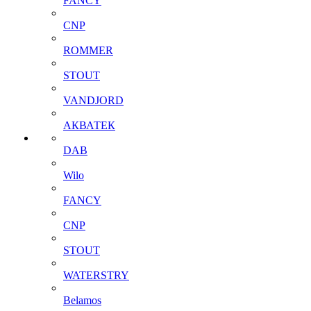
FANCY
CNP
ROMMER
STOUT
VANDJORD
АКВАТЕК
DAB
Wilo
FANCY
CNP
STOUT
WATERSTRY
Belamos