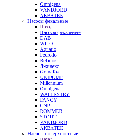
Omnigena
VANDJORD
АКВАТЕК
Насосы фекальные
Назад
Насосы фекальные
DAB
WILO
Aquario
Pedrollo
Belamos
Джилекс
Grundfos
UNIPUMP
Millennium
Omnigena
WATERSTRY
FANCY
CNP
ROMMER
STOUT
VANDJORD
АКВАТЕК
Насосы поверхностные
Назад