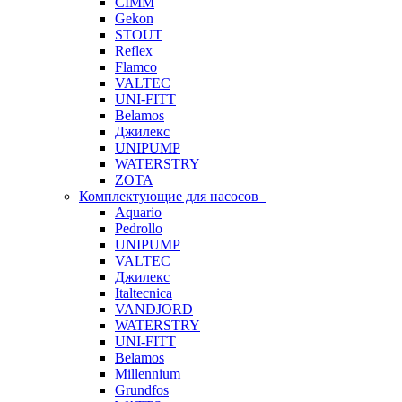
CIMM
Gekon
STOUT
Reflex
Flamco
VALTEC
UNI-FITT
Belamos
Джилекс
UNIPUMP
WATERSTRY
ZOTA
Комплектующие для насосов
Aquario
Pedrollo
UNIPUMP
VALTEC
Джилекс
Italtecnica
VANDJORD
WATERSTRY
UNI-FITT
Belamos
Millennium
Grundfos