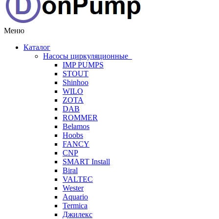
Меню
Каталог
Насосы циркуляционные
IMP PUMPS
STOUT
Shinhoo
WILO
ZOTA
DAB
ROMMER
Belamos
Hoobs
FANCY
CNP
SMART Install
Biral
VALTEC
Wester
Aquario
Termica
Джилекс