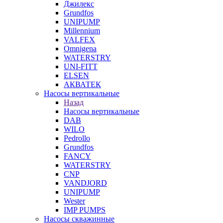
Джилекс
Grundfos
UNIPUMP
Millennium
VALFEX
Omnigena
WATERSTRY
UNI-FITT
ELSEN
АКВАТЕК
Насосы вертикальные
Назад
Насосы вертикальные
DAB
WILO
Pedrollo
Grundfos
FANCY
WATERSTRY
CNP
VANDJORD
UNIPUMP
Wester
IMP PUMPS
Насосы скважинные