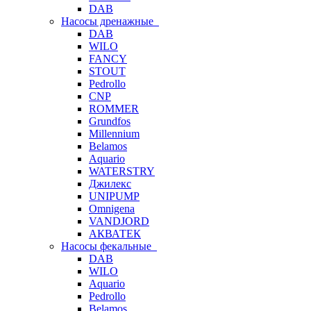
DAB
Насосы дренажные
DAB
WILO
FANCY
STOUT
Pedrollo
CNP
ROMMER
Grundfos
Millennium
Belamos
Aquario
WATERSTRY
Джилекс
UNIPUMP
Omnigena
VANDJORD
АКВАТЕК
Насосы фекальные
DAB
WILO
Aquario
Pedrollo
Belamos