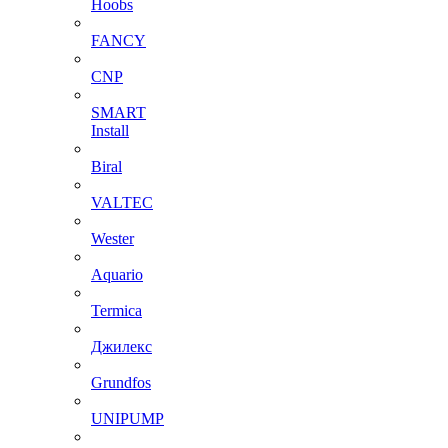
Hoobs
FANCY
CNP
SMART
Install
Biral
VALTEC
Wester
Aquario
Termica
Джилекс
Grundfos
UNIPUMP