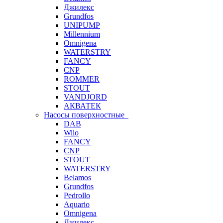
Джилекс
Grundfos
UNIPUMP
Millennium
Omnigena
WATERSTRY
FANCY
CNP
ROMMER
STOUT
VANDJORD
АКВАТЕК
Насосы поверхностные
DAB
Wilo
FANCY
CNP
STOUT
WATERSTRY
Belamos
Grundfos
Pedrollo
Aquario
Omnigena
Джилекс