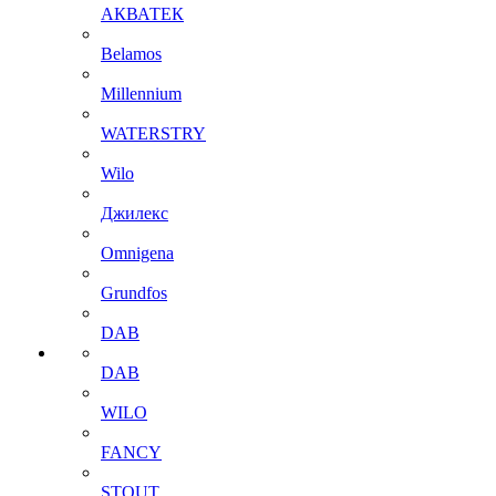
АКВАТЕК
Belamos
Millennium
WATERSTRY
Wilo
Джилекс
Omnigena
Grundfos
DAB
DAB
WILO
FANCY
STOUT