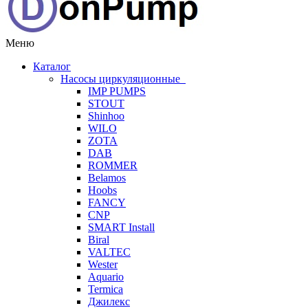
Меню
Каталог
Насосы циркуляционные
IMP PUMPS
STOUT
Shinhoo
WILO
ZOTA
DAB
ROMMER
Belamos
Hoobs
FANCY
CNP
SMART Install
Biral
VALTEC
Wester
Aquario
Termica
Джилекс