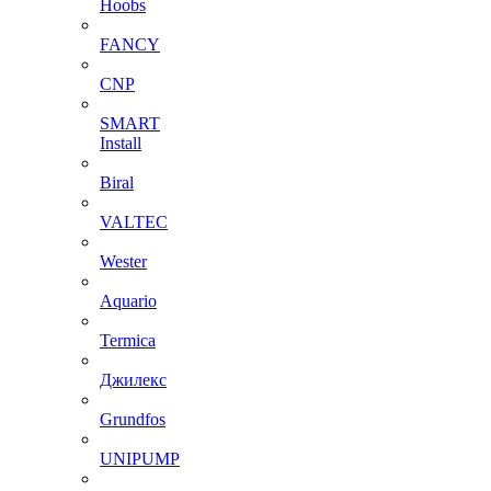
Hoobs
FANCY
CNP
SMART
Install
Biral
VALTEC
Wester
Aquario
Termica
Джилекс
Grundfos
UNIPUMP