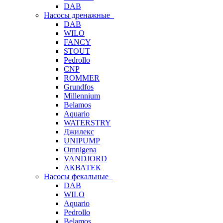
DAB
Насосы дренажные
DAB
WILO
FANCY
STOUT
Pedrollo
CNP
ROMMER
Grundfos
Millennium
Belamos
Aquario
WATERSTRY
Джилекс
UNIPUMP
Omnigena
VANDJORD
АКВАТЕК
Насосы фекальные
DAB
WILO
Aquario
Pedrollo
Belamos