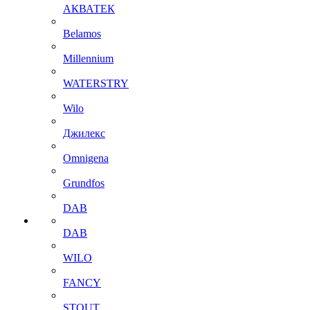
АКВАТЕК
Belamos
Millennium
WATERSTRY
Wilo
Джилекс
Omnigena
Grundfos
DAB
DAB
WILO
FANCY
STOUT