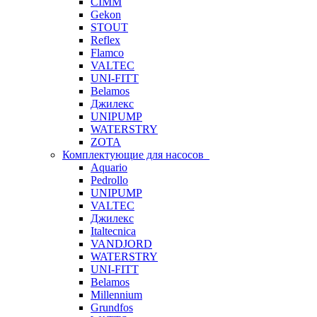
CIMM
Gekon
STOUT
Reflex
Flamco
VALTEC
UNI-FITT
Belamos
Джилекс
UNIPUMP
WATERSTRY
ZOTA
Комплектующие для насосов
Aquario
Pedrollo
UNIPUMP
VALTEC
Джилекс
Italtecnica
VANDJORD
WATERSTRY
UNI-FITT
Belamos
Millennium
Grundfos