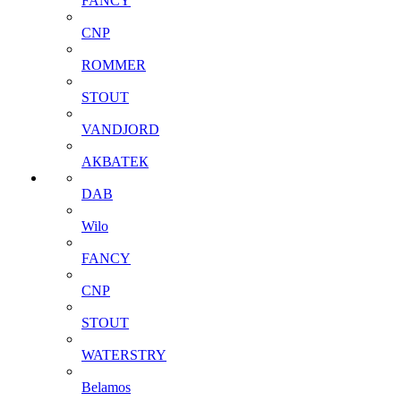
FANCY
CNP
ROMMER
STOUT
VANDJORD
АКВАТЕК
DAB
Wilo
FANCY
CNP
STOUT
WATERSTRY
Belamos