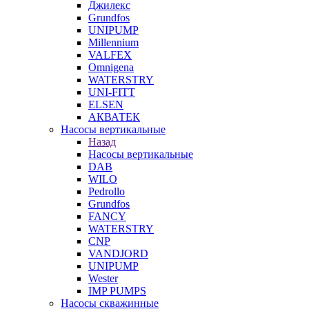
Джилекс
Grundfos
UNIPUMP
Millennium
VALFEX
Omnigena
WATERSTRY
UNI-FITT
ELSEN
АКВАТЕК
Насосы вертикальные
Назад
Насосы вертикальные
DAB
WILO
Pedrollo
Grundfos
FANCY
WATERSTRY
CNP
VANDJORD
UNIPUMP
Wester
IMP PUMPS
Насосы скважинные