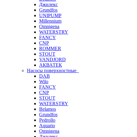
Джилекс
Grundfos
UNIPUMP
Millennium
Omnigena
WATERSTRY
FANCY
CNP
ROMMER
STOUT
VANDJORD
АКВАТЕК
Насосы поверхностные
DAB
Wilo
FANCY
CNP
STOUT
WATERSTRY
Belamos
Grundfos
Pedrollo
Aquario
Omnigena
Джилекс