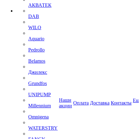
АКВАТЕК
DAB
WILO
Aquario
Pedrollo
Belamos
Джилекс
Grundfos
UNIPUMP
Наши
Ещ
Оплата
Доставка
Контакты
Millennium
акции
Omnigena
WATERSTRY