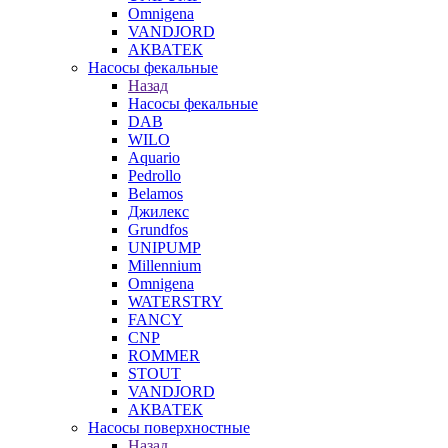
Omnigena
VANDJORD
АКВАТЕК
Насосы фекальные
Назад
Насосы фекальные
DAB
WILO
Aquario
Pedrollo
Belamos
Джилекс
Grundfos
UNIPUMP
Millennium
Omnigena
WATERSTRY
FANCY
CNP
ROMMER
STOUT
VANDJORD
АКВАТЕК
Насосы поверхностные
Назад