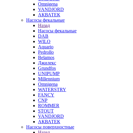
Omnigena
VANDJORD
АКВАТЕК
Насосы фекальные
Назад
Насосы фекальные
DAB
WILO
Aquario
Pedrollo
Belamos
Джилекс
Grundfos
UNIPUMP
Millennium
Omnigena
WATERSTRY
FANCY
CNP
ROMMER
STOUT
VANDJORD
АКВАТЕК
Насосы поверхностные
Назад