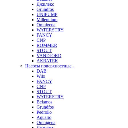
Джилекс
Grundfos
UNIPUMP
Millennium
Omnigena
WATERSTRY
FANCY
CNP
ROMMER
STOUT
VANDJORD
АКВАТЕК
Насосы поверхностные
DAB
Wilo
FANCY
CNP
STOUT
WATERSTRY
Belamos
Grundfos
Pedrollo
Aquario
Omnigena
Джилекс