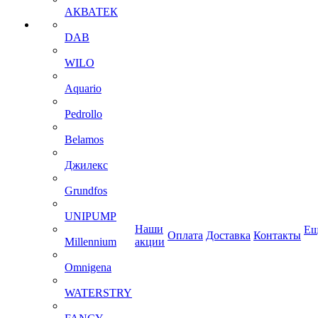
АКВАТЕК
DAB
WILO
Aquario
Pedrollo
Belamos
Джилекс
Grundfos
UNIPUMP
Наши
Ещ
Оплата
Доставка
Контакты
Millennium
акции
Omnigena
WATERSTRY