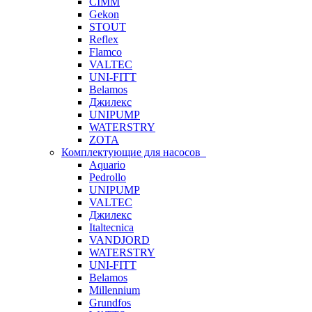
CIMM
Gekon
STOUT
Reflex
Flamco
VALTEC
UNI-FITT
Belamos
Джилекс
UNIPUMP
WATERSTRY
ZOTA
Комплектующие для насосов
Aquario
Pedrollo
UNIPUMP
VALTEC
Джилекс
Italtecnica
VANDJORD
WATERSTRY
UNI-FITT
Belamos
Millennium
Grundfos