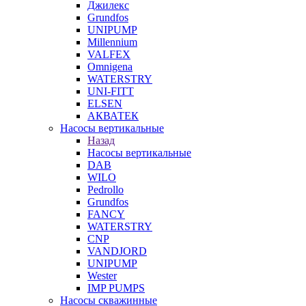
Джилекс
Grundfos
UNIPUMP
Millennium
VALFEX
Omnigena
WATERSTRY
UNI-FITT
ELSEN
АКВАТЕК
Насосы вертикальные
Назад
Насосы вертикальные
DAB
WILO
Pedrollo
Grundfos
FANCY
WATERSTRY
CNP
VANDJORD
UNIPUMP
Wester
IMP PUMPS
Насосы скважинные