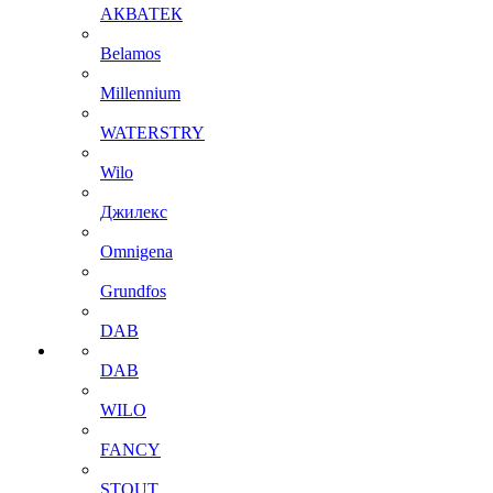
АКВАТЕК
Belamos
Millennium
WATERSTRY
Wilo
Джилекс
Omnigena
Grundfos
DAB
DAB
WILO
FANCY
STOUT