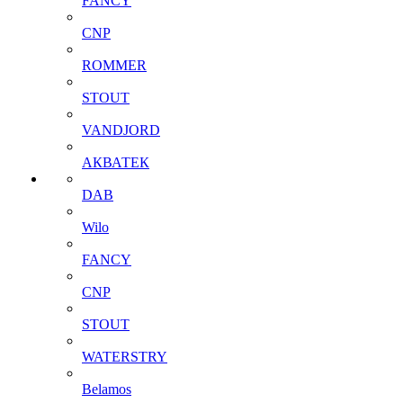
FANCY
CNP
ROMMER
STOUT
VANDJORD
АКВАТЕК
DAB
Wilo
FANCY
CNP
STOUT
WATERSTRY
Belamos