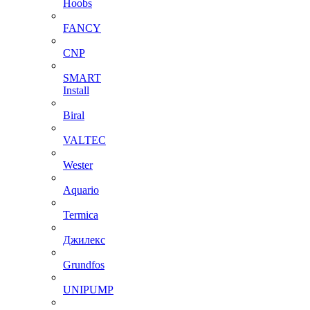
Hoobs
FANCY
CNP
SMART
Install
Biral
VALTEC
Wester
Aquario
Termica
Джилекс
Grundfos
UNIPUMP