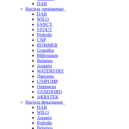
DAB
Насосы дренажные
DAB
WILO
FANCY
STOUT
Pedrollo
CNP
ROMMER
Grundfos
Millennium
Belamos
Aquario
WATERSTRY
Джилекс
UNIPUMP
Omnigena
VANDJORD
АКВАТЕК
Насосы фекальные
DAB
WILO
Aquario
Pedrollo
Belamos