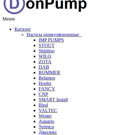
Меню
Каталог
Насосы циркуляционные
IMP PUMPS
STOUT
Shinhoo
WILO
ZOTA
DAB
ROMMER
Belamos
Hoobs
FANCY
CNP
SMART Install
Biral
VALTEC
Wester
Aquario
Termica
Джилекс