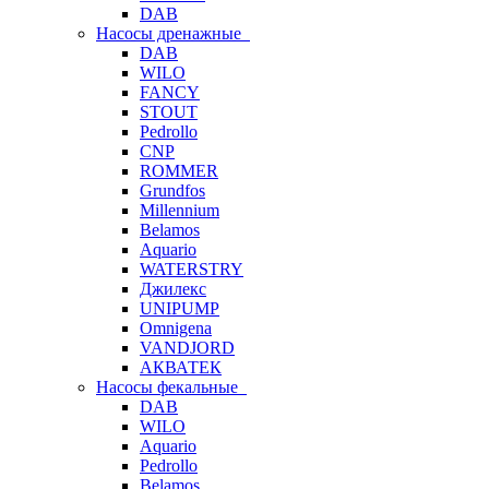
DAB
Насосы дренажные
DAB
WILO
FANCY
STOUT
Pedrollo
CNP
ROMMER
Grundfos
Millennium
Belamos
Aquario
WATERSTRY
Джилекс
UNIPUMP
Omnigena
VANDJORD
АКВАТЕК
Насосы фекальные
DAB
WILO
Aquario
Pedrollo
Belamos