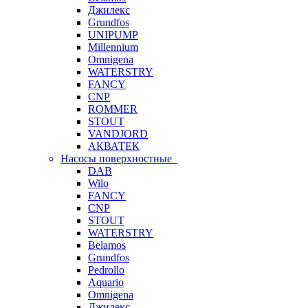
Джилекс
Grundfos
UNIPUMP
Millennium
Omnigena
WATERSTRY
FANCY
CNP
ROMMER
STOUT
VANDJORD
АКВАТЕК
Насосы поверхностные
DAB
Wilo
FANCY
CNP
STOUT
WATERSTRY
Belamos
Grundfos
Pedrollo
Aquario
Omnigena
Джилекс