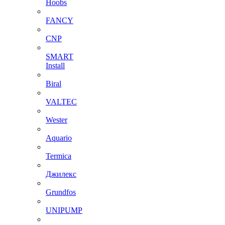
Hoobs
FANCY
CNP
SMART
Install
Biral
VALTEC
Wester
Aquario
Termica
Джилекс
Grundfos
UNIPUMP