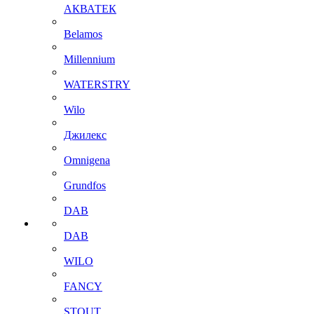
АКВАТЕК
Belamos
Millennium
WATERSTRY
Wilo
Джилекс
Omnigena
Grundfos
DAB
DAB
WILO
FANCY
STOUT