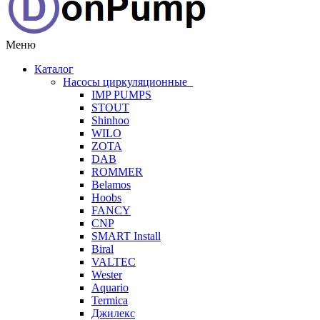
Меню
Каталог
Насосы циркуляционные
IMP PUMPS
STOUT
Shinhoo
WILO
ZOTA
DAB
ROMMER
Belamos
Hoobs
FANCY
CNP
SMART Install
Biral
VALTEC
Wester
Aquario
Termica
Джилекс