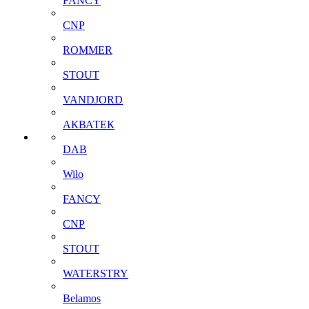
FANCY
CNP
ROMMER
STOUT
VANDJORD
АКВАТЕК
DAB
Wilo
FANCY
CNP
STOUT
WATERSTRY
Belamos