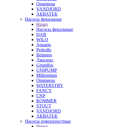
Omnigena
VANDJORD
АКВАТЕК
Насосы фекальные
Назад
Насосы фекальные
DAB
WILO
Aquario
Pedrollo
Belamos
Джилекс
Grundfos
UNIPUMP
Millennium
Omnigena
WATERSTRY
FANCY
CNP
ROMMER
STOUT
VANDJORD
АКВАТЕК
Насосы поверхностные
Назад