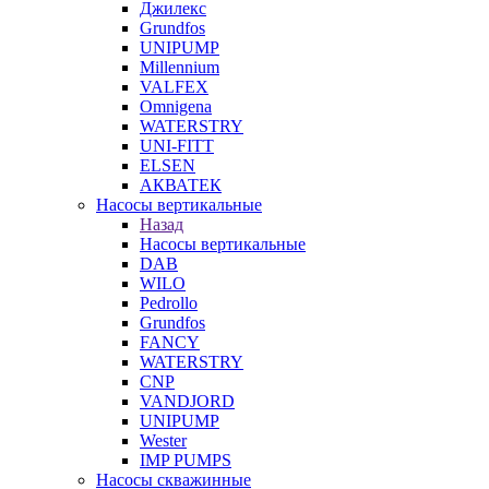
Джилекс
Grundfos
UNIPUMP
Millennium
VALFEX
Omnigena
WATERSTRY
UNI-FITT
ELSEN
АКВАТЕК
Насосы вертикальные
Назад
Насосы вертикальные
DAB
WILO
Pedrollo
Grundfos
FANCY
WATERSTRY
CNP
VANDJORD
UNIPUMP
Wester
IMP PUMPS
Насосы скважинные