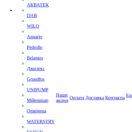
АКВАТЕК
DAB
WILO
Aquario
Pedrollo
Belamos
Джилекс
Grundfos
UNIPUMP
Наши
Ещ
Оплата
Доставка
Контакты
Millennium
акции
Omnigena
WATERSTRY