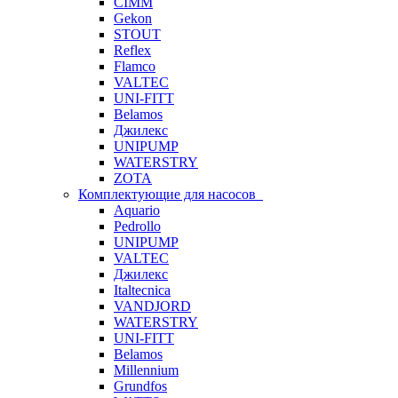
CIMM
Gekon
STOUT
Reflex
Flamco
VALTEC
UNI-FITT
Belamos
Джилекс
UNIPUMP
WATERSTRY
ZOTA
Комплектующие для насосов
Aquario
Pedrollo
UNIPUMP
VALTEC
Джилекс
Italtecnica
VANDJORD
WATERSTRY
UNI-FITT
Belamos
Millennium
Grundfos