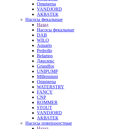
Omnigena
VANDJORD
АКВАТЕК
Насосы фекальные
Назад
Насосы фекальные
DAB
WILO
Aquario
Pedrollo
Belamos
Джилекс
Grundfos
UNIPUMP
Millennium
Omnigena
WATERSTRY
FANCY
CNP
ROMMER
STOUT
VANDJORD
АКВАТЕК
Насосы поверхностные
Назад