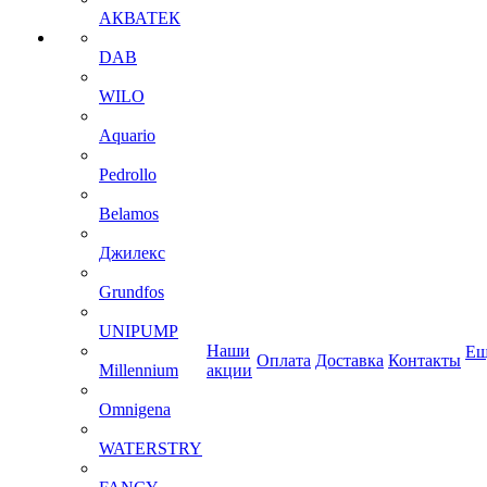
АКВАТЕК
DAB
WILO
Aquario
Pedrollo
Belamos
Джилекс
Grundfos
UNIPUMP
Наши
Ещ
Оплата
Доставка
Контакты
Millennium
акции
Omnigena
WATERSTRY