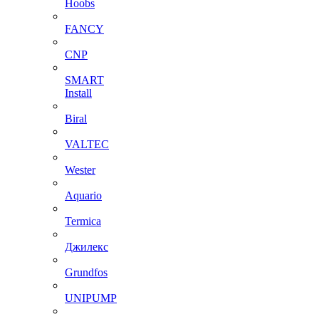
Hoobs
FANCY
CNP
SMART
Install
Biral
VALTEC
Wester
Aquario
Termica
Джилекс
Grundfos
UNIPUMP