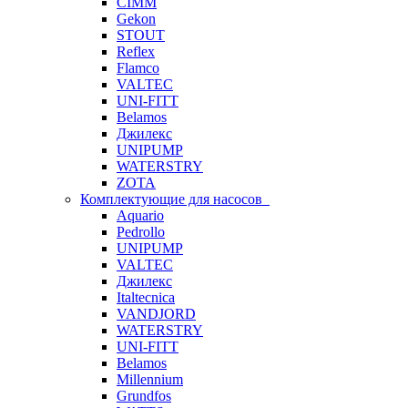
CIMM
Gekon
STOUT
Reflex
Flamco
VALTEC
UNI-FITT
Belamos
Джилекс
UNIPUMP
WATERSTRY
ZOTA
Комплектующие для насосов
Aquario
Pedrollo
UNIPUMP
VALTEC
Джилекс
Italtecnica
VANDJORD
WATERSTRY
UNI-FITT
Belamos
Millennium
Grundfos