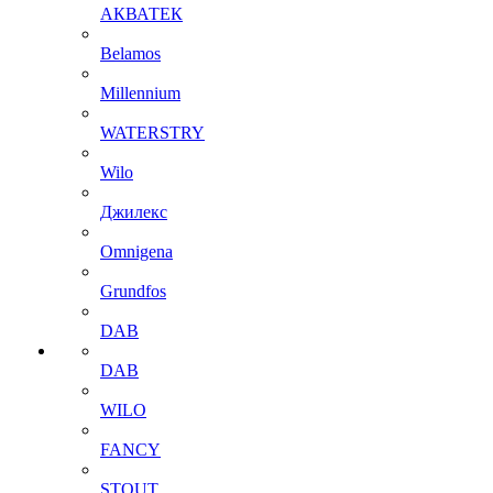
АКВАТЕК
Belamos
Millennium
WATERSTRY
Wilo
Джилекс
Omnigena
Grundfos
DAB
DAB
WILO
FANCY
STOUT