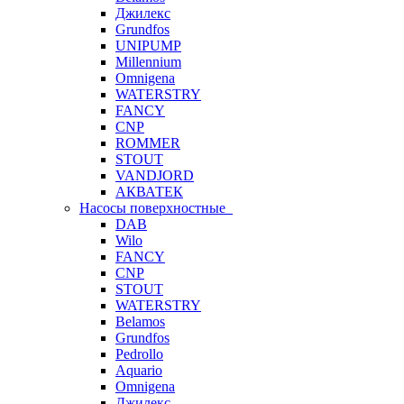
Джилекс
Grundfos
UNIPUMP
Millennium
Omnigena
WATERSTRY
FANCY
CNP
ROMMER
STOUT
VANDJORD
АКВАТЕК
Насосы поверхностные
DAB
Wilo
FANCY
CNP
STOUT
WATERSTRY
Belamos
Grundfos
Pedrollo
Aquario
Omnigena
Джилекс