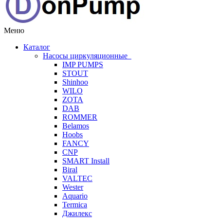
Меню
Каталог
Насосы циркуляционные
IMP PUMPS
STOUT
Shinhoo
WILO
ZOTA
DAB
ROMMER
Belamos
Hoobs
FANCY
CNP
SMART Install
Biral
VALTEC
Wester
Aquario
Termica
Джилекс