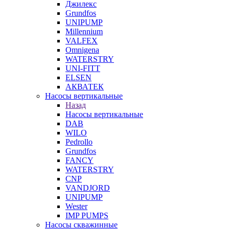
Джилекс
Grundfos
UNIPUMP
Millennium
VALFEX
Omnigena
WATERSTRY
UNI-FITT
ELSEN
АКВАТЕК
Насосы вертикальные
Назад
Насосы вертикальные
DAB
WILO
Pedrollo
Grundfos
FANCY
WATERSTRY
CNP
VANDJORD
UNIPUMP
Wester
IMP PUMPS
Насосы скважинные