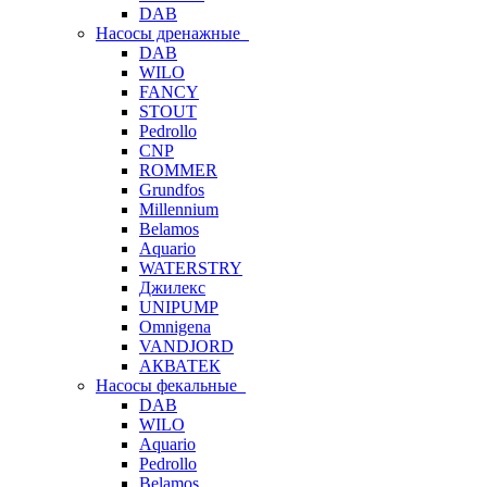
DAB
Насосы дренажные
DAB
WILO
FANCY
STOUT
Pedrollo
CNP
ROMMER
Grundfos
Millennium
Belamos
Aquario
WATERSTRY
Джилекс
UNIPUMP
Omnigena
VANDJORD
АКВАТЕК
Насосы фекальные
DAB
WILO
Aquario
Pedrollo
Belamos