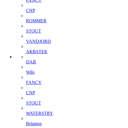
FANCY
CNP
ROMMER
STOUT
VANDJORD
АКВАТЕК
DAB
Wilo
FANCY
CNP
STOUT
WATERSTRY
Belamos