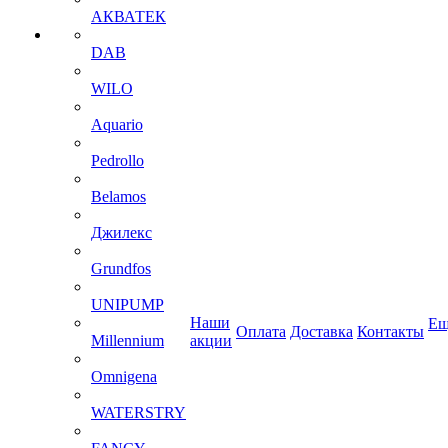
АКВАТЕК
DAB
WILO
Aquario
Pedrollo
Belamos
Джилекс
Grundfos
UNIPUMP
Наши
Ещ
Оплата
Доставка
Контакты
Millennium
акции
Omnigena
WATERSTRY