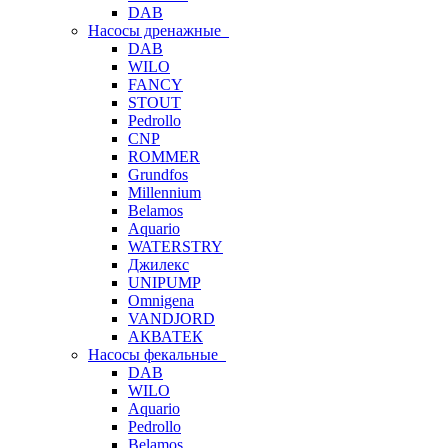
DAB
Насосы дренажные
DAB
WILO
FANCY
STOUT
Pedrollo
CNP
ROMMER
Grundfos
Millennium
Belamos
Aquario
WATERSTRY
Джилекс
UNIPUMP
Omnigena
VANDJORD
АКВАТЕК
Насосы фекальные
DAB
WILO
Aquario
Pedrollo
Belamos