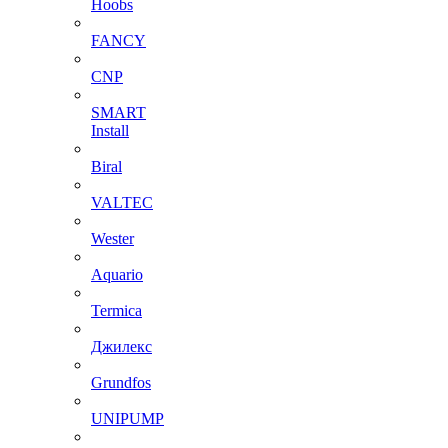
Hoobs
FANCY
CNP
SMART
Install
Biral
VALTEC
Wester
Aquario
Termica
Джилекс
Grundfos
UNIPUMP