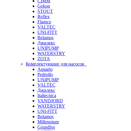
CIMM
Gekon
STOUT
Reflex
Flamco
VALTEC
UNI-FITT
Belamos
Джилекс
UNIPUMP
WATERSTRY
ZOTA
Комплектующие для насосов
Aquario
Pedrollo
UNIPUMP
VALTEC
Джилекс
Italtecnica
VANDJORD
WATERSTRY
UNI-FITT
Belamos
Millennium
Grundfos