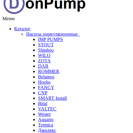
Меню
Каталог
Насосы циркуляционные
IMP PUMPS
STOUT
Shinhoo
WILO
ZOTA
DAB
ROMMER
Belamos
Hoobs
FANCY
CNP
SMART Install
Biral
VALTEC
Wester
Aquario
Termica
Джилекс