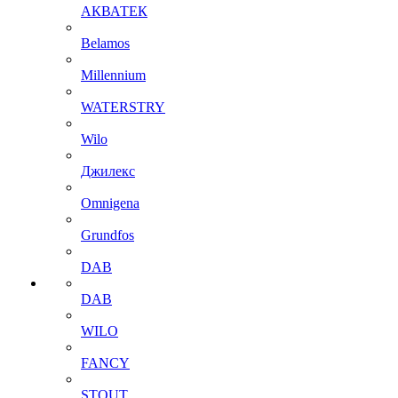
АКВАТЕК
Belamos
Millennium
WATERSTRY
Wilo
Джилекс
Omnigena
Grundfos
DAB
DAB
WILO
FANCY
STOUT