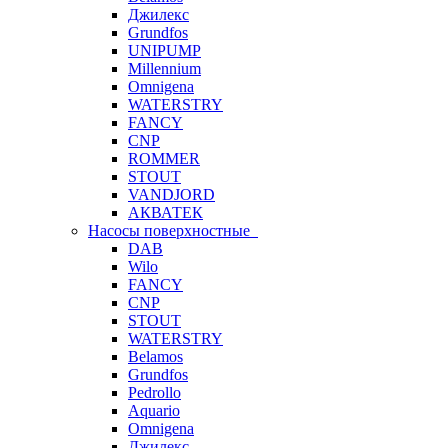
Джилекс
Grundfos
UNIPUMP
Millennium
Omnigena
WATERSTRY
FANCY
CNP
ROMMER
STOUT
VANDJORD
АКВАТЕК
Насосы поверхностные
DAB
Wilo
FANCY
CNP
STOUT
WATERSTRY
Belamos
Grundfos
Pedrollo
Aquario
Omnigena
Джилекс