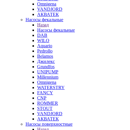
Omnigena
VANDJORD
АКВАТЕК
Насосы фекальные
Назад
Насосы фекальные
DAB
WILO
Aquario
Pedrollo
Belamos
Джилекс
Grundfos
UNIPUMP
Millennium
Omnigena
WATERSTRY
FANCY
CNP
ROMMER
STOUT
VANDJORD
АКВАТЕК
Насосы поверхностные
Назад