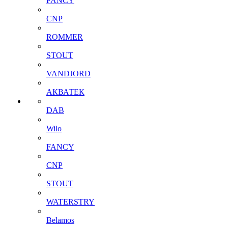
FANCY
CNP
ROMMER
STOUT
VANDJORD
АКВАТЕК
DAB
Wilo
FANCY
CNP
STOUT
WATERSTRY
Belamos