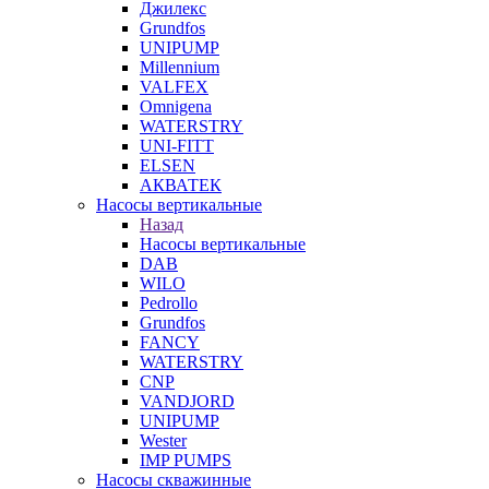
Джилекс
Grundfos
UNIPUMP
Millennium
VALFEX
Omnigena
WATERSTRY
UNI-FITT
ELSEN
АКВАТЕК
Насосы вертикальные
Назад
Насосы вертикальные
DAB
WILO
Pedrollo
Grundfos
FANCY
WATERSTRY
CNP
VANDJORD
UNIPUMP
Wester
IMP PUMPS
Насосы скважинные