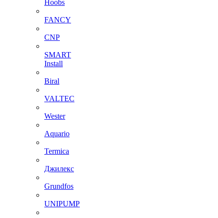
Hoobs
FANCY
CNP
SMART
Install
Biral
VALTEC
Wester
Aquario
Termica
Джилекс
Grundfos
UNIPUMP