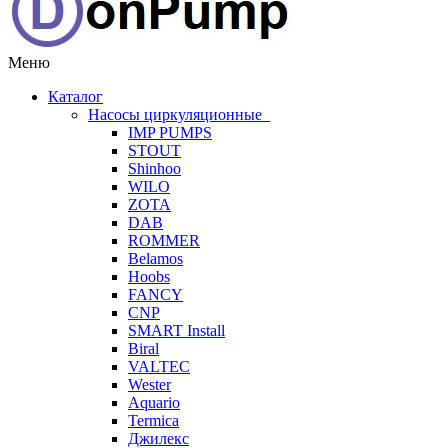
Меню
Каталог
Насосы циркуляционные
IMP PUMPS
STOUT
Shinhoo
WILO
ZOTA
DAB
ROMMER
Belamos
Hoobs
FANCY
CNP
SMART Install
Biral
VALTEC
Wester
Aquario
Termica
Джилекс