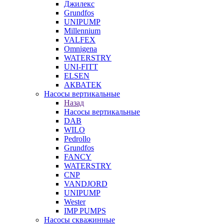
Джилекс
Grundfos
UNIPUMP
Millennium
VALFEX
Omnigena
WATERSTRY
UNI-FITT
ELSEN
АКВАТЕК
Насосы вертикальные
Назад
Насосы вертикальные
DAB
WILO
Pedrollo
Grundfos
FANCY
WATERSTRY
CNP
VANDJORD
UNIPUMP
Wester
IMP PUMPS
Насосы скважинные