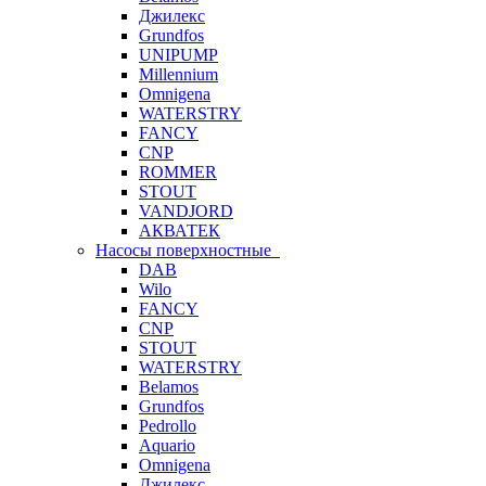
Джилекс
Grundfos
UNIPUMP
Millennium
Omnigena
WATERSTRY
FANCY
CNP
ROMMER
STOUT
VANDJORD
АКВАТЕК
Насосы поверхностные
DAB
Wilo
FANCY
CNP
STOUT
WATERSTRY
Belamos
Grundfos
Pedrollo
Aquario
Omnigena
Джилекс