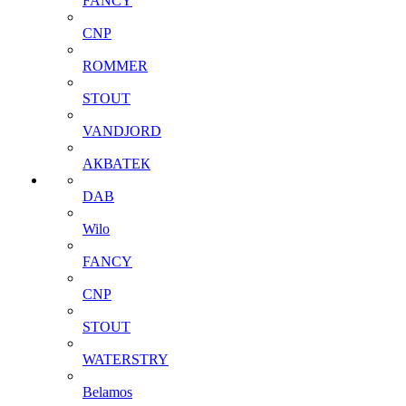
FANCY
CNP
ROMMER
STOUT
VANDJORD
АКВАТЕК
DAB
Wilo
FANCY
CNP
STOUT
WATERSTRY
Belamos