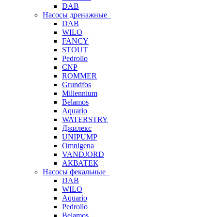
DAB
Насосы дренажные
DAB
WILO
FANCY
STOUT
Pedrollo
CNP
ROMMER
Grundfos
Millennium
Belamos
Aquario
WATERSTRY
Джилекс
UNIPUMP
Omnigena
VANDJORD
АКВАТЕК
Насосы фекальные
DAB
WILO
Aquario
Pedrollo
Belamos