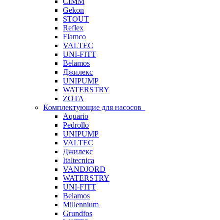
CIMM
Gekon
STOUT
Reflex
Flamco
VALTEC
UNI-FITT
Belamos
Джилекс
UNIPUMP
WATERSTRY
ZOTA
Комплектующие для насосов
Aquario
Pedrollo
UNIPUMP
VALTEC
Джилекс
Italtecnica
VANDJORD
WATERSTRY
UNI-FITT
Belamos
Millennium
Grundfos