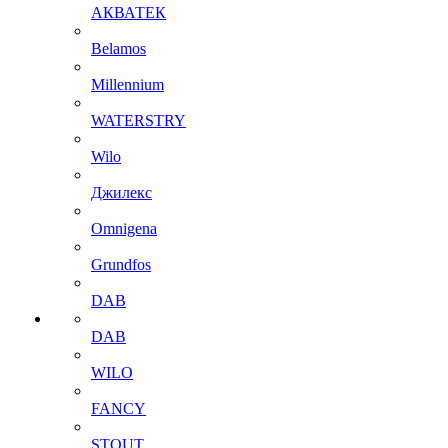
АКВАТЕК
Belamos
Millennium
WATERSTRY
Wilo
Джилекс
Omnigena
Grundfos
DAB
DAB
WILO
FANCY
STOUT