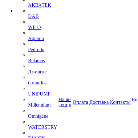
АКВАТЕК
DAB
WILO
Aquario
Pedrollo
Belamos
Джилекс
Grundfos
UNIPUMP
Наши
Ещ
Оплата
Доставка
Контакты
Millennium
акции
Omnigena
WATERSTRY