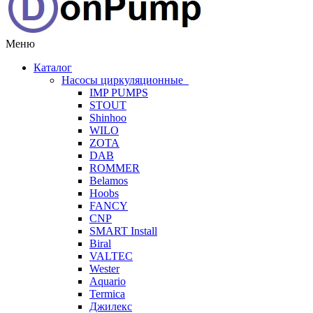
Меню
Каталог
Насосы циркуляционные
IMP PUMPS
STOUT
Shinhoo
WILO
ZOTA
DAB
ROMMER
Belamos
Hoobs
FANCY
CNP
SMART Install
Biral
VALTEC
Wester
Aquario
Termica
Джилекс