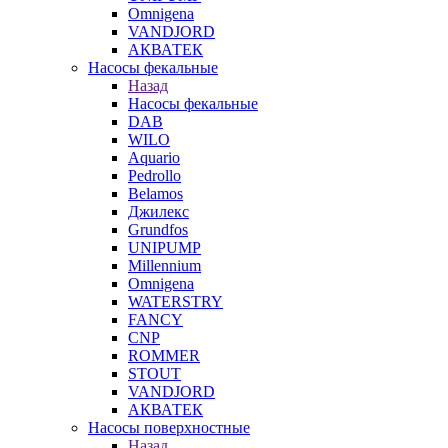
Omnigena
VANDJORD
АКВАТЕК
Насосы фекальные
Назад
Насосы фекальные
DAB
WILO
Aquario
Pedrollo
Belamos
Джилекс
Grundfos
UNIPUMP
Millennium
Omnigena
WATERSTRY
FANCY
CNP
ROMMER
STOUT
VANDJORD
АКВАТЕК
Насосы поверхностные
Назад