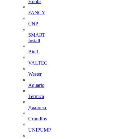
Hoobs
FANCY
CNP
SMART
Install
Biral
VALTEC
Wester
Aquario
Termica
Джилекс
Grundfos
UNIPUMP