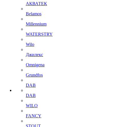
АКВАТЕК
Belamos
Millennium
WATERSTRY
Wilo
Джилекс
Omnigena
Grundfos
DAB
DAB
WILO
FANCY
STOUT