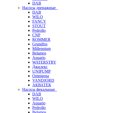
DAB
Насосы дренажные
DAB
WILO
FANCY
STOUT
Pedrollo
CNP
ROMMER
Grundfos
Millennium
Belamos
Aquario
WATERSTRY
Джилекс
UNIPUMP
Omnigena
VANDJORD
АКВАТЕК
Насосы фекальные
DAB
WILO
Aquario
Pedrollo
Belamos