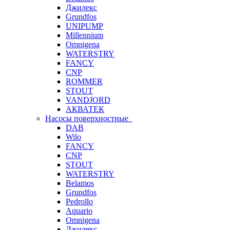
Джилекс
Grundfos
UNIPUMP
Millennium
Omnigena
WATERSTRY
FANCY
CNP
ROMMER
STOUT
VANDJORD
АКВАТЕК
Насосы поверхностные
DAB
Wilo
FANCY
CNP
STOUT
WATERSTRY
Belamos
Grundfos
Pedrollo
Aquario
Omnigena
Джилекс