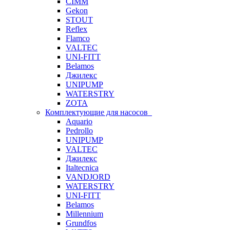
CIMM
Gekon
STOUT
Reflex
Flamco
VALTEC
UNI-FITT
Belamos
Джилекс
UNIPUMP
WATERSTRY
ZOTA
Комплектующие для насосов
Aquario
Pedrollo
UNIPUMP
VALTEC
Джилекс
Italtecnica
VANDJORD
WATERSTRY
UNI-FITT
Belamos
Millennium
Grundfos