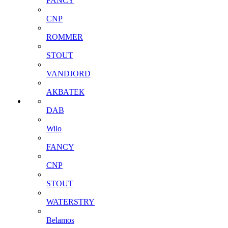
FANCY
CNP
ROMMER
STOUT
VANDJORD
АКВАТЕК
DAB
Wilo
FANCY
CNP
STOUT
WATERSTRY
Belamos