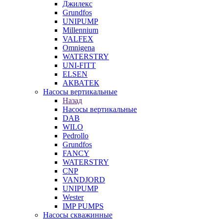
Джилекс
Grundfos
UNIPUMP
Millennium
VALFEX
Omnigena
WATERSTRY
UNI-FITT
ELSEN
АКВАТЕК
Насосы вертикальные
Назад
Насосы вертикальные
DAB
WILO
Pedrollo
Grundfos
FANCY
WATERSTRY
CNP
VANDJORD
UNIPUMP
Wester
IMP PUMPS
Насосы скважинные