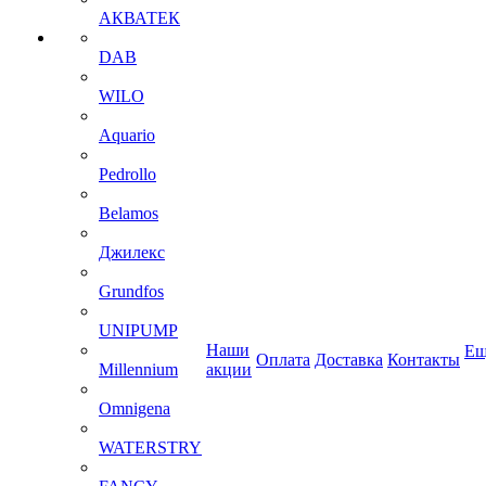
АКВАТЕК
DAB
WILO
Aquario
Pedrollo
Belamos
Джилекс
Grundfos
UNIPUMP
Наши
Ещ
Оплата
Доставка
Контакты
Millennium
акции
Omnigena
WATERSTRY