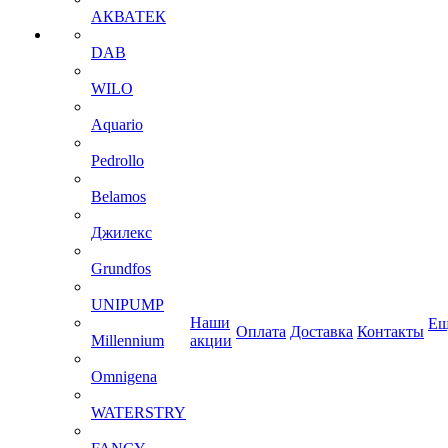
АКВАТЕК
DAB
WILO
Aquario
Pedrollo
Belamos
Джилекс
Grundfos
UNIPUMP
Наши
Ещ
Оплата
Доставка
Контакты
Millennium
акции
Omnigena
WATERSTRY