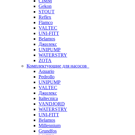
CIMM
Gekon
STOUT
Reflex
Flamco
VALTEC
UNI-FITT
Belamos
Джилекс
UNIPUMP
WATERSTRY
ZOTA
Комплектующие для насосов
Aquario
Pedrollo
UNIPUMP
VALTEC
Джилекс
Italtecnica
VANDJORD
WATERSTRY
UNI-FITT
Belamos
Millennium
Grundfos