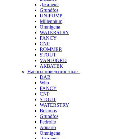
Джилекс
Grundfos
UNIPUMP
Millennium
Omnigena
WATERSTRY
FANCY
CNP
ROMMER
STOUT
VANDJORD
АКВАТЕК
Насосы поверхностные
DAB
Wilo
FANCY
CNP
STOUT
WATERSTRY
Belamos
Grundfos
Pedrollo
Aquario
Omnigena
Джилекс