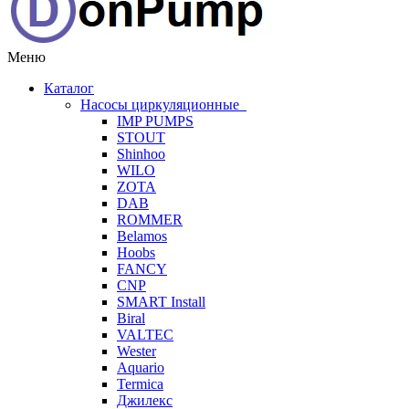
Меню
Каталог
Насосы циркуляционные
IMP PUMPS
STOUT
Shinhoo
WILO
ZOTA
DAB
ROMMER
Belamos
Hoobs
FANCY
CNP
SMART Install
Biral
VALTEC
Wester
Aquario
Termica
Джилекс