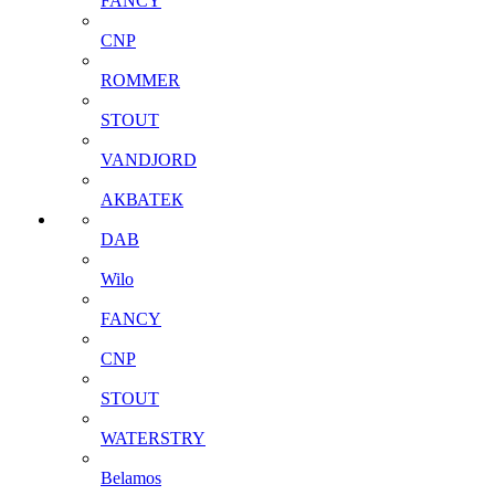
FANCY
CNP
ROMMER
STOUT
VANDJORD
АКВАТЕК
DAB
Wilo
FANCY
CNP
STOUT
WATERSTRY
Belamos