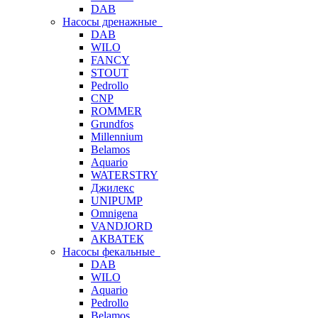
DAB
Насосы дренажные
DAB
WILO
FANCY
STOUT
Pedrollo
CNP
ROMMER
Grundfos
Millennium
Belamos
Aquario
WATERSTRY
Джилекс
UNIPUMP
Omnigena
VANDJORD
АКВАТЕК
Насосы фекальные
DAB
WILO
Aquario
Pedrollo
Belamos