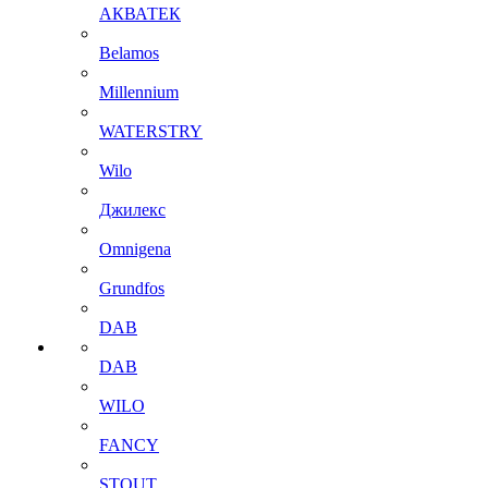
АКВАТЕК
Belamos
Millennium
WATERSTRY
Wilo
Джилекс
Omnigena
Grundfos
DAB
DAB
WILO
FANCY
STOUT