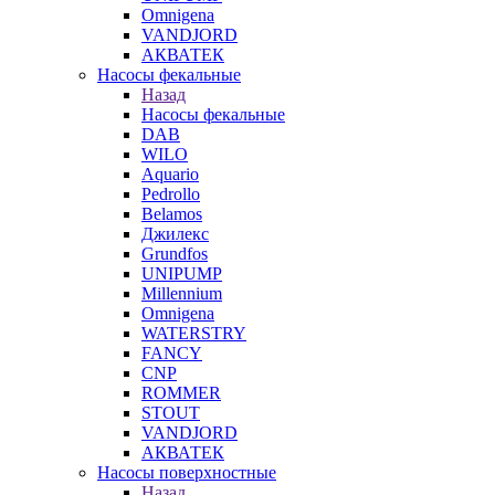
Omnigena
VANDJORD
АКВАТЕК
Насосы фекальные
Назад
Насосы фекальные
DAB
WILO
Aquario
Pedrollo
Belamos
Джилекс
Grundfos
UNIPUMP
Millennium
Omnigena
WATERSTRY
FANCY
CNP
ROMMER
STOUT
VANDJORD
АКВАТЕК
Насосы поверхностные
Назад