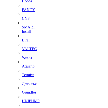
Hoobs
FANCY
CNP
SMART
Install
Biral
VALTEC
Wester
Aquario
Termica
Джилекс
Grundfos
UNIPUMP