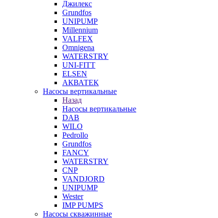
Джилекс
Grundfos
UNIPUMP
Millennium
VALFEX
Omnigena
WATERSTRY
UNI-FITT
ELSEN
АКВАТЕК
Насосы вертикальные
Назад
Насосы вертикальные
DAB
WILO
Pedrollo
Grundfos
FANCY
WATERSTRY
CNP
VANDJORD
UNIPUMP
Wester
IMP PUMPS
Насосы скважинные