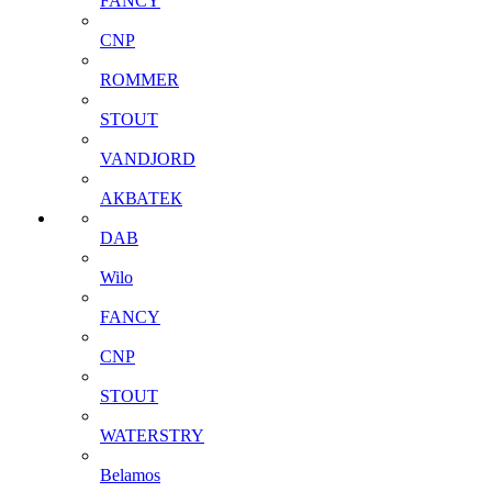
FANCY
CNP
ROMMER
STOUT
VANDJORD
АКВАТЕК
DAB
Wilo
FANCY
CNP
STOUT
WATERSTRY
Belamos