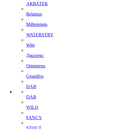
АКВАТЕК
Belamos
Millennium
WATERSTRY
Wilo
Джилекс
Omnigena
Grundfos
DAB
DAB
WILO
FANCY
STOUT