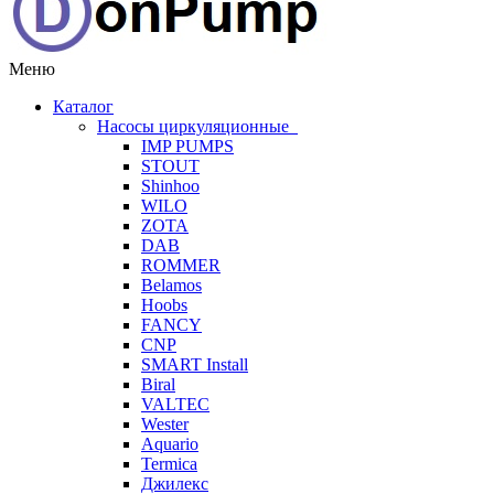
Меню
Каталог
Насосы циркуляционные
IMP PUMPS
STOUT
Shinhoo
WILO
ZOTA
DAB
ROMMER
Belamos
Hoobs
FANCY
CNP
SMART Install
Biral
VALTEC
Wester
Aquario
Termica
Джилекс