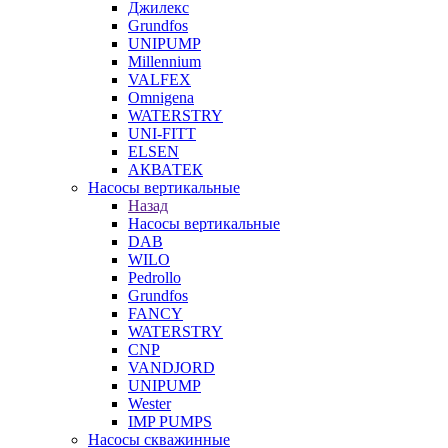
Джилекс
Grundfos
UNIPUMP
Millennium
VALFEX
Omnigena
WATERSTRY
UNI-FITT
ELSEN
АКВАТЕК
Насосы вертикальные
Назад
Насосы вертикальные
DAB
WILO
Pedrollo
Grundfos
FANCY
WATERSTRY
CNP
VANDJORD
UNIPUMP
Wester
IMP PUMPS
Насосы скважинные