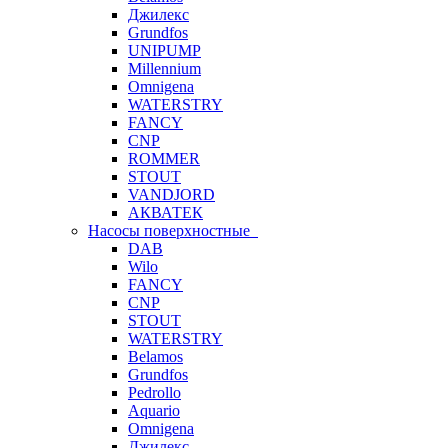
Джилекс
Grundfos
UNIPUMP
Millennium
Omnigena
WATERSTRY
FANCY
CNP
ROMMER
STOUT
VANDJORD
АКВАТЕК
Насосы поверхностные
DAB
Wilo
FANCY
CNP
STOUT
WATERSTRY
Belamos
Grundfos
Pedrollo
Aquario
Omnigena
Джилекс