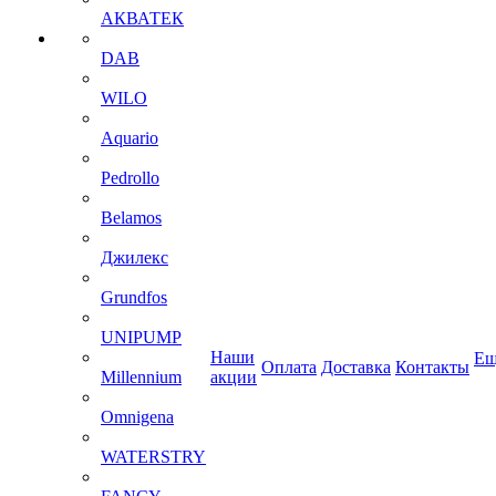
АКВАТЕК
DAB
WILO
Aquario
Pedrollo
Belamos
Джилекс
Grundfos
UNIPUMP
Наши
Ещ
Оплата
Доставка
Контакты
Millennium
акции
Omnigena
WATERSTRY