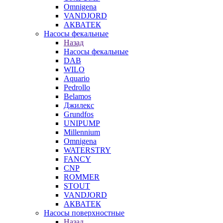
Omnigena
VANDJORD
АКВАТЕК
Насосы фекальные
Назад
Насосы фекальные
DAB
WILO
Aquario
Pedrollo
Belamos
Джилекс
Grundfos
UNIPUMP
Millennium
Omnigena
WATERSTRY
FANCY
CNP
ROMMER
STOUT
VANDJORD
АКВАТЕК
Насосы поверхностные
Назад