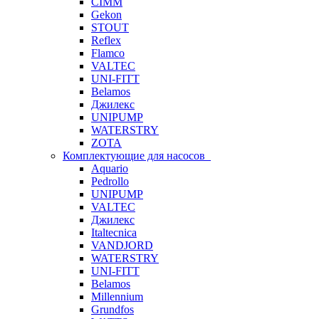
CIMM
Gekon
STOUT
Reflex
Flamco
VALTEC
UNI-FITT
Belamos
Джилекс
UNIPUMP
WATERSTRY
ZOTA
Комплектующие для насосов
Aquario
Pedrollo
UNIPUMP
VALTEC
Джилекс
Italtecnica
VANDJORD
WATERSTRY
UNI-FITT
Belamos
Millennium
Grundfos