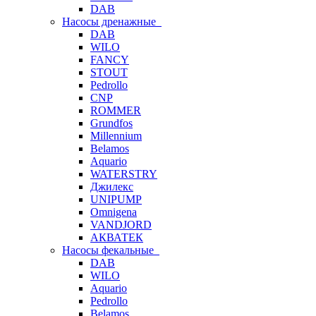
DAB
Насосы дренажные
DAB
WILO
FANCY
STOUT
Pedrollo
CNP
ROMMER
Grundfos
Millennium
Belamos
Aquario
WATERSTRY
Джилекс
UNIPUMP
Omnigena
VANDJORD
АКВАТЕК
Насосы фекальные
DAB
WILO
Aquario
Pedrollo
Belamos