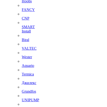
Hoobs
FANCY
CNP
SMART
Install
Biral
VALTEC
Wester
Aquario
Termica
Джилекс
Grundfos
UNIPUMP