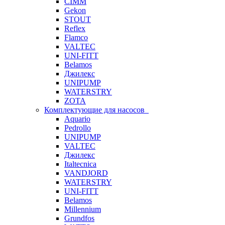
CIMM
Gekon
STOUT
Reflex
Flamco
VALTEC
UNI-FITT
Belamos
Джилекс
UNIPUMP
WATERSTRY
ZOTA
Комплектующие для насосов
Aquario
Pedrollo
UNIPUMP
VALTEC
Джилекс
Italtecnica
VANDJORD
WATERSTRY
UNI-FITT
Belamos
Millennium
Grundfos