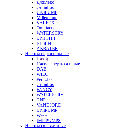
Джилекс
Grundfos
UNIPUMP
Millennium
VALFEX
Omnigena
WATERSTRY
UNI-FITT
ELSEN
АКВАТЕК
Насосы вертикальные
Назад
Насосы вертикальные
DAB
WILO
Pedrollo
Grundfos
FANCY
WATERSTRY
CNP
VANDJORD
UNIPUMP
Wester
IMP PUMPS
Насосы скважинные