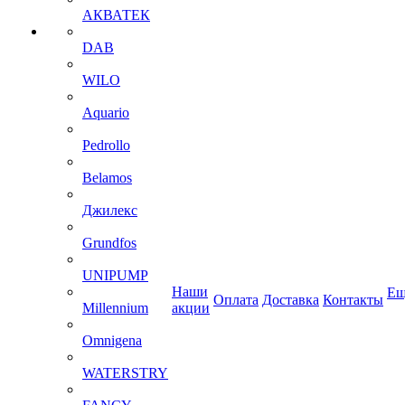
АКВАТЕК
DAB
WILO
Aquario
Pedrollo
Belamos
Джилекс
Grundfos
UNIPUMP
Наши
Ещ
Оплата
Доставка
Контакты
Millennium
акции
Omnigena
WATERSTRY