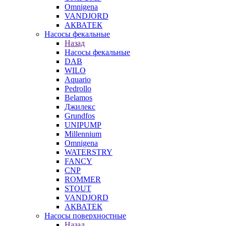
Omnigena
VANDJORD
АКВАТЕК
Насосы фекальные
Назад
Насосы фекальные
DAB
WILO
Aquario
Pedrollo
Belamos
Джилекс
Grundfos
UNIPUMP
Millennium
Omnigena
WATERSTRY
FANCY
CNP
ROMMER
STOUT
VANDJORD
АКВАТЕК
Насосы поверхностные
Назад