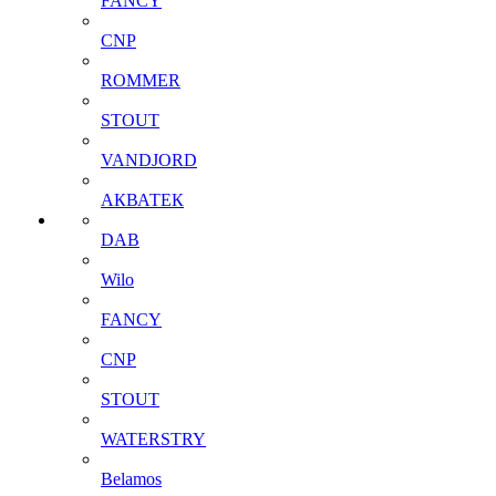
FANCY
CNP
ROMMER
STOUT
VANDJORD
АКВАТЕК
DAB
Wilo
FANCY
CNP
STOUT
WATERSTRY
Belamos