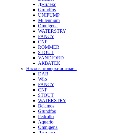
Джилекс
Grundfos
UNIPUMP
Millennium
Omnigena
WATERSTRY
FANCY
CNP
ROMMER
STOUT
VANDJORD
АКВАТЕК
Насосы поверхностные
DAB
Wilo
FANCY
CNP
STOUT
WATERSTRY
Belamos
Grundfos
Pedrollo
Aquario
Omnigena
Джилекс