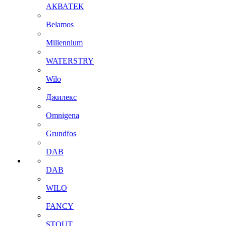
АКВАТЕК
Belamos
Millennium
WATERSTRY
Wilo
Джилекс
Omnigena
Grundfos
DAB
DAB
WILO
FANCY
STOUT