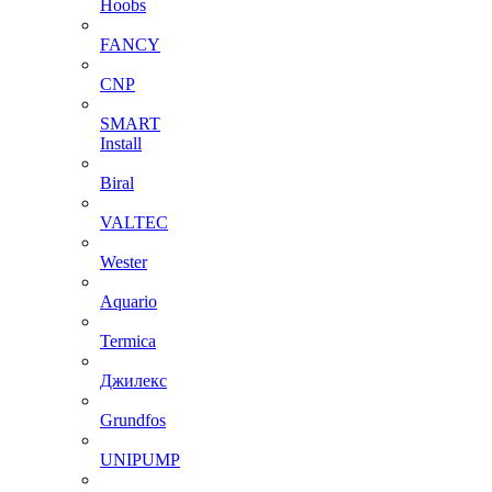
Hoobs
FANCY
CNP
SMART
Install
Biral
VALTEC
Wester
Aquario
Termica
Джилекс
Grundfos
UNIPUMP