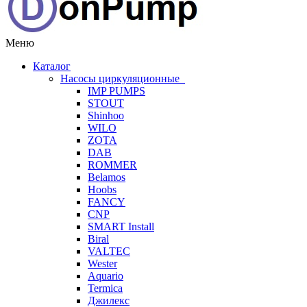
Меню
Каталог
Насосы циркуляционные
IMP PUMPS
STOUT
Shinhoo
WILO
ZOTA
DAB
ROMMER
Belamos
Hoobs
FANCY
CNP
SMART Install
Biral
VALTEC
Wester
Aquario
Termica
Джилекс