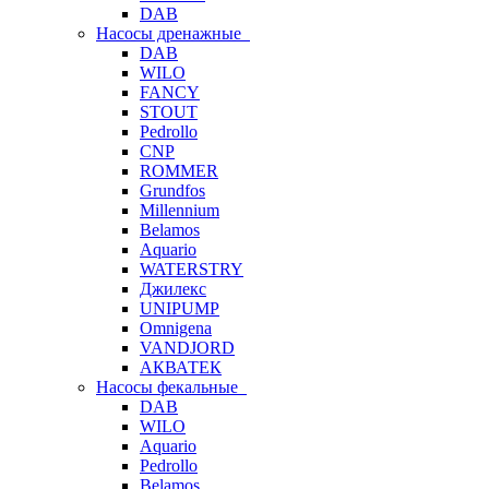
DAB
Насосы дренажные
DAB
WILO
FANCY
STOUT
Pedrollo
CNP
ROMMER
Grundfos
Millennium
Belamos
Aquario
WATERSTRY
Джилекс
UNIPUMP
Omnigena
VANDJORD
АКВАТЕК
Насосы фекальные
DAB
WILO
Aquario
Pedrollo
Belamos