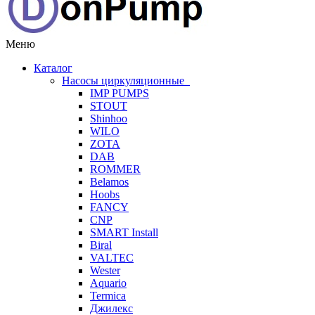
Меню
Каталог
Насосы циркуляционные
IMP PUMPS
STOUT
Shinhoo
WILO
ZOTA
DAB
ROMMER
Belamos
Hoobs
FANCY
CNP
SMART Install
Biral
VALTEC
Wester
Aquario
Termica
Джилекс