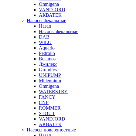
Omnigena
VANDJORD
АКВАТЕК
Насосы фекальные
Назад
Насосы фекальные
DAB
WILO
Aquario
Pedrollo
Belamos
Джилекс
Grundfos
UNIPUMP
Millennium
Omnigena
WATERSTRY
FANCY
CNP
ROMMER
STOUT
VANDJORD
АКВАТЕК
Насосы поверхностные
Назад