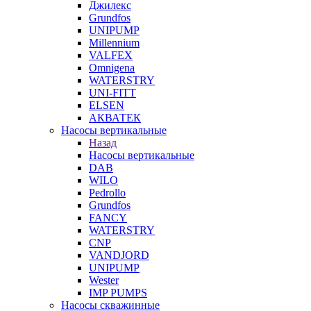
Джилекс
Grundfos
UNIPUMP
Millennium
VALFEX
Omnigena
WATERSTRY
UNI-FITT
ELSEN
АКВАТЕК
Насосы вертикальные
Назад
Насосы вертикальные
DAB
WILO
Pedrollo
Grundfos
FANCY
WATERSTRY
CNP
VANDJORD
UNIPUMP
Wester
IMP PUMPS
Насосы скважинные