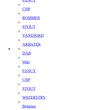
FANCY
CNP
ROMMER
STOUT
VANDJORD
АКВАТЕК
DAB
Wilo
FANCY
CNP
STOUT
WATERSTRY
Belamos