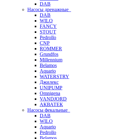
DAB
Насосы дренажные
DAB
WILO
FANCY
STOUT
Pedrollo
CNP
ROMMER
Grundfos
Millennium
Belamos
Aquario
WATERSTRY
Джилекс
UNIPUMP
Omnigena
VANDJORD
АКВАТЕК
Насосы фекальные
DAB
WILO
Aquario
Pedrollo
Belamos