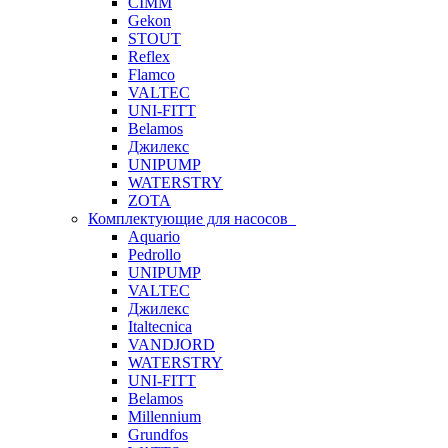
CIMM
Gekon
STOUT
Reflex
Flamco
VALTEC
UNI-FITT
Belamos
Джилекс
UNIPUMP
WATERSTRY
ZOTA
Комплектующие для насосов
Aquario
Pedrollo
UNIPUMP
VALTEC
Джилекс
Italtecnica
VANDJORD
WATERSTRY
UNI-FITT
Belamos
Millennium
Grundfos