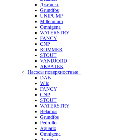
Джилекс
Grundfos
UNIPUMP
Millennium
Omnigena
WATERSTRY
FANCY
CNP
ROMMER
STOUT
VANDJORD
АКВАТЕК
Насосы поверхностные
DAB
Wilo
FANCY
CNP
STOUT
WATERSTRY
Belamos
Grundfos
Pedrollo
Aquario
Omnigena
Джилекс