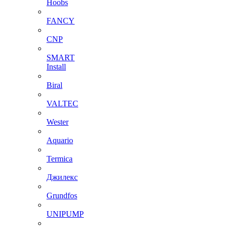
Hoobs
FANCY
CNP
SMART
Install
Biral
VALTEC
Wester
Aquario
Termica
Джилекс
Grundfos
UNIPUMP