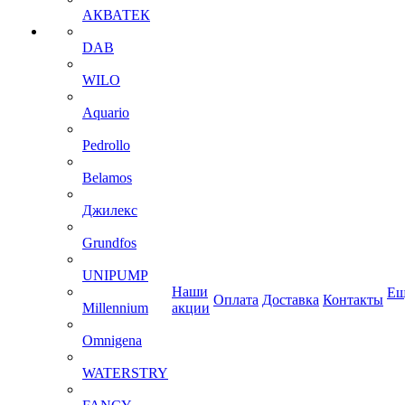
АКВАТЕК
DAB
WILO
Aquario
Pedrollo
Belamos
Джилекс
Grundfos
UNIPUMP
Наши
Ещ
Оплата
Доставка
Контакты
Millennium
акции
Omnigena
WATERSTRY