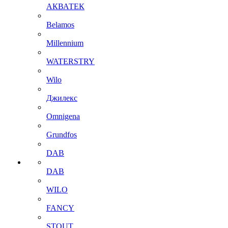
АКВАТЕК
Belamos
Millennium
WATERSTRY
Wilo
Джилекс
Omnigena
Grundfos
DAB
DAB
WILO
FANCY
STOUT