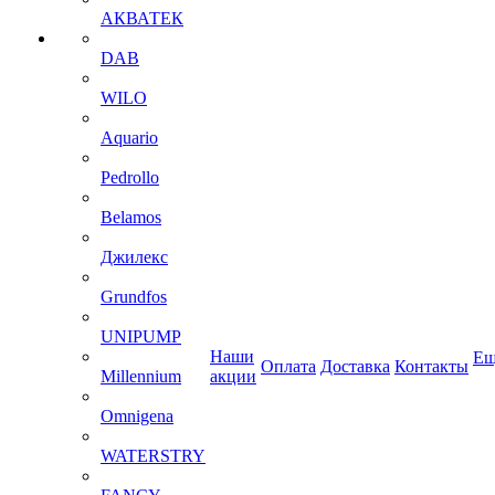
АКВАТЕК
DAB
WILO
Aquario
Pedrollo
Belamos
Джилекс
Grundfos
UNIPUMP
Наши
Ещ
Оплата
Доставка
Контакты
Millennium
акции
Omnigena
WATERSTRY