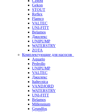
CIMM
Gekon
STOUT
Reflex
Flamco
VALTEC
UNI-FITT
Belamos
Джилекс
UNIPUMP
WATERSTRY
ZOTA
Комплектующие для насосов
Aquario
Pedrollo
UNIPUMP
VALTEC
Джилекс
Italtecnica
VANDJORD
WATERSTRY
UNI-FITT
Belamos
Millennium
Grundfos