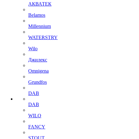
АКВАТЕК
Belamos
Millennium
WATERSTRY
Wilo
Джилекс
Omnigena
Grundfos
DAB
DAB
WILO
FANCY
STOUT