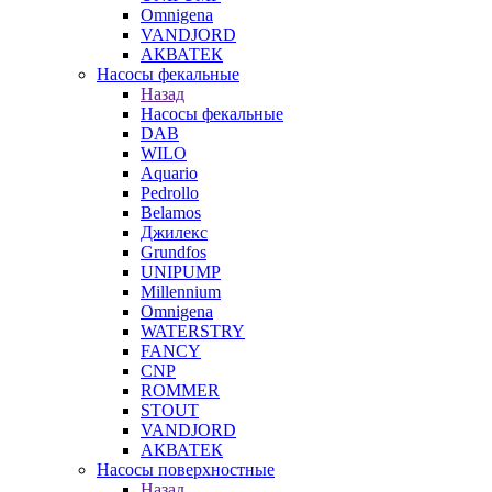
Omnigena
VANDJORD
АКВАТЕК
Насосы фекальные
Назад
Насосы фекальные
DAB
WILO
Aquario
Pedrollo
Belamos
Джилекс
Grundfos
UNIPUMP
Millennium
Omnigena
WATERSTRY
FANCY
CNP
ROMMER
STOUT
VANDJORD
АКВАТЕК
Насосы поверхностные
Назад