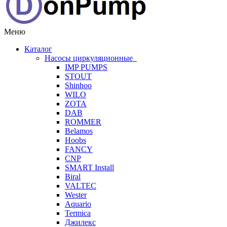
Меню
Каталог
Насосы циркуляционные
IMP PUMPS
STOUT
Shinhoo
WILO
ZOTA
DAB
ROMMER
Belamos
Hoobs
FANCY
CNP
SMART Install
Biral
VALTEC
Wester
Aquario
Termica
Джилекс