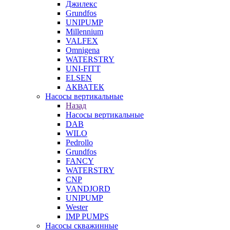
Джилекс
Grundfos
UNIPUMP
Millennium
VALFEX
Omnigena
WATERSTRY
UNI-FITT
ELSEN
АКВАТЕК
Насосы вертикальные
Назад
Насосы вертикальные
DAB
WILO
Pedrollo
Grundfos
FANCY
WATERSTRY
CNP
VANDJORD
UNIPUMP
Wester
IMP PUMPS
Насосы скважинные