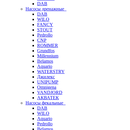
DAB
Насосы дренажные
DAB
WILO
FANCY
STOUT
Pedrollo
CNP
ROMMER
Grundfos
Millennium
Belamos
Aquario
WATERSTRY
Джилекс
UNIPUMP
Omnigena
VANDJORD
АКВАТЕК
Насосы фекальные
DAB
WILO
Aquario
Pedrollo
Belamos