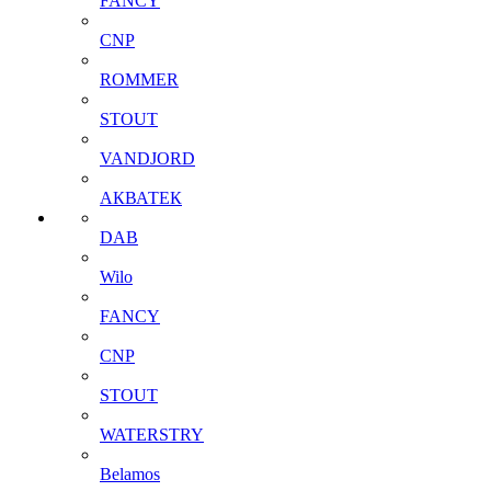
FANCY
CNP
ROMMER
STOUT
VANDJORD
АКВАТЕК
DAB
Wilo
FANCY
CNP
STOUT
WATERSTRY
Belamos