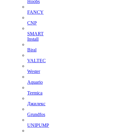
Hoobs
FANCY
CNP
SMART
Install
Biral
VALTEC
Wester
Aquario
Termica
Джилекс
Grundfos
UNIPUMP