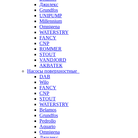
Джилекс
Grundfos
UNIPUMP
Millennium
Omnigena
WATERSTRY
FANCY
CNP
ROMMER
STOUT
VANDJORD
АКВАТЕК
Насосы поверхностные
DAB
Wilo
FANCY
CNP
STOUT
WATERSTRY
Belamos
Grundfos
Pedrollo
Aquario
Omnigena
Джилекс