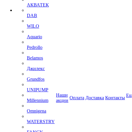
АКВАТЕК
DAB
WILO
Aquario
Pedrollo
Belamos
Джилекс
Grundfos
UNIPUMP
Наши
Ещ
Оплата
Доставка
Контакты
Millennium
акции
Omnigena
WATERSTRY