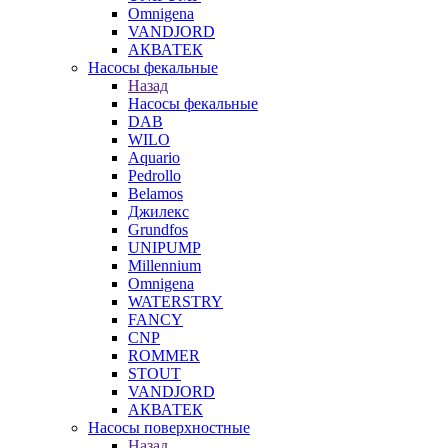
Omnigena
VANDJORD
АКВАТЕК
Насосы фекальные
Назад
Насосы фекальные
DAB
WILO
Aquario
Pedrollo
Belamos
Джилекс
Grundfos
UNIPUMP
Millennium
Omnigena
WATERSTRY
FANCY
CNP
ROMMER
STOUT
VANDJORD
АКВАТЕК
Насосы поверхностные
Назад