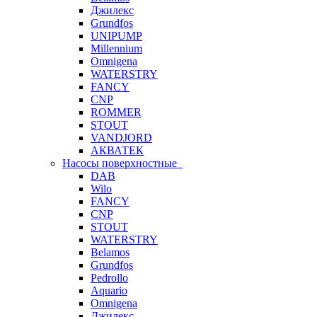
Джилекс
Grundfos
UNIPUMP
Millennium
Omnigena
WATERSTRY
FANCY
CNP
ROMMER
STOUT
VANDJORD
АКВАТЕК
Насосы поверхностные
DAB
Wilo
FANCY
CNP
STOUT
WATERSTRY
Belamos
Grundfos
Pedrollo
Aquario
Omnigena
Джилекс