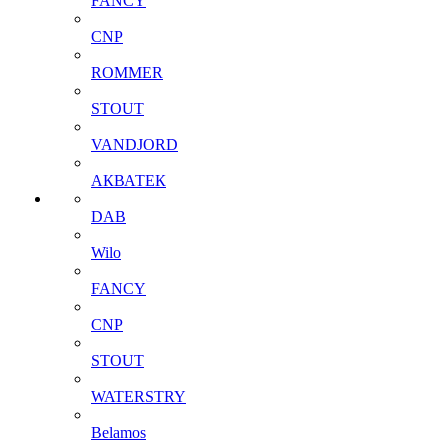
FANCY
CNP
ROMMER
STOUT
VANDJORD
АКВАТЕК
DAB
Wilo
FANCY
CNP
STOUT
WATERSTRY
Belamos