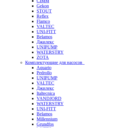
CIMM
Gekon
STOUT
Reflex
Flamco
VALTEC
UNI-FITT
Belamos
Джилекс
UNIPUMP
WATERSTRY
ZOTA
Комплектующие для насосов
Aquario
Pedrollo
UNIPUMP
VALTEC
Джилекс
Italtecnica
VANDJORD
WATERSTRY
UNI-FITT
Belamos
Millennium
Grundfos