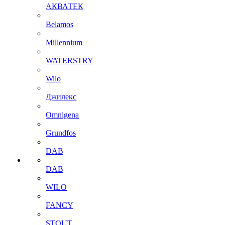
АКВАТЕК
Belamos
Millennium
WATERSTRY
Wilo
Джилекс
Omnigena
Grundfos
DAB
DAB
WILO
FANCY
STOUT