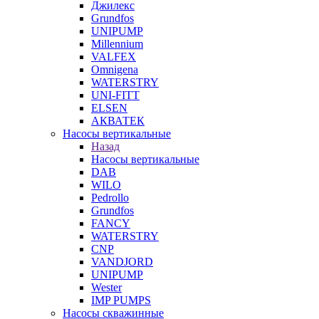
Джилекс
Grundfos
UNIPUMP
Millennium
VALFEX
Omnigena
WATERSTRY
UNI-FITT
ELSEN
АКВАТЕК
Насосы вертикальные
Назад
Насосы вертикальные
DAB
WILO
Pedrollo
Grundfos
FANCY
WATERSTRY
CNP
VANDJORD
UNIPUMP
Wester
IMP PUMPS
Насосы скважинные