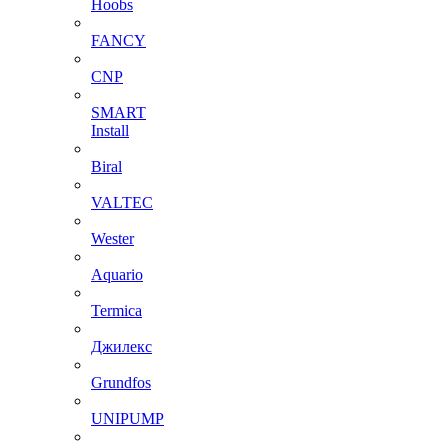
Hoobs
FANCY
CNP
SMART
Install
Biral
VALTEC
Wester
Aquario
Termica
Джилекс
Grundfos
UNIPUMP