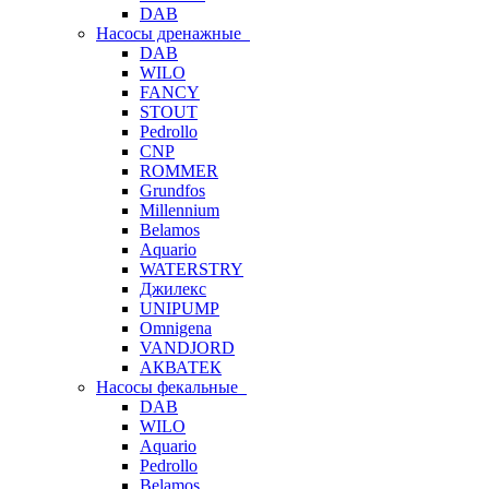
DAB
Насосы дренажные
DAB
WILO
FANCY
STOUT
Pedrollo
CNP
ROMMER
Grundfos
Millennium
Belamos
Aquario
WATERSTRY
Джилекс
UNIPUMP
Omnigena
VANDJORD
АКВАТЕК
Насосы фекальные
DAB
WILO
Aquario
Pedrollo
Belamos