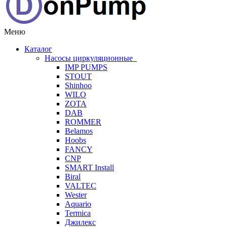
Меню
Каталог
Насосы циркуляционные
IMP PUMPS
STOUT
Shinhoo
WILO
ZOTA
DAB
ROMMER
Belamos
Hoobs
FANCY
CNP
SMART Install
Biral
VALTEC
Wester
Aquario
Termica
Джилекс