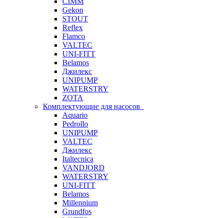
CIMM
Gekon
STOUT
Reflex
Flamco
VALTEC
UNI-FITT
Belamos
Джилекс
UNIPUMP
WATERSTRY
ZOTA
Комплектующие для насосов
Aquario
Pedrollo
UNIPUMP
VALTEC
Джилекс
Italtecnica
VANDJORD
WATERSTRY
UNI-FITT
Belamos
Millennium
Grundfos