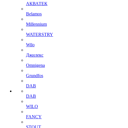
АКВАТЕК
Belamos
Millennium
WATERSTRY
Wilo
Джилекс
Omnigena
Grundfos
DAB
DAB
WILO
FANCY
STOUT