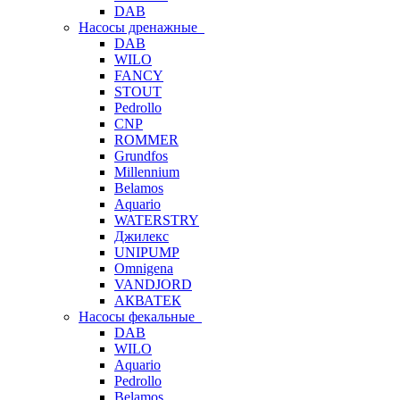
DAB
Насосы дренажные
DAB
WILO
FANCY
STOUT
Pedrollo
CNP
ROMMER
Grundfos
Millennium
Belamos
Aquario
WATERSTRY
Джилекс
UNIPUMP
Omnigena
VANDJORD
АКВАТЕК
Насосы фекальные
DAB
WILO
Aquario
Pedrollo
Belamos