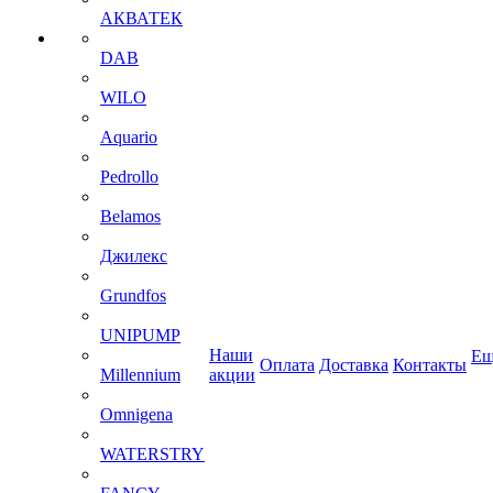
АКВАТЕК
DAB
WILO
Aquario
Pedrollo
Belamos
Джилекс
Grundfos
UNIPUMP
Наши
Ещ
Оплата
Доставка
Контакты
Millennium
акции
Omnigena
WATERSTRY