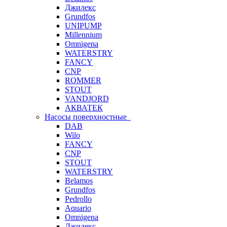
Джилекс
Grundfos
UNIPUMP
Millennium
Omnigena
WATERSTRY
FANCY
CNP
ROMMER
STOUT
VANDJORD
АКВАТЕК
Насосы поверхностные
DAB
Wilo
FANCY
CNP
STOUT
WATERSTRY
Belamos
Grundfos
Pedrollo
Aquario
Omnigena
Джилекс