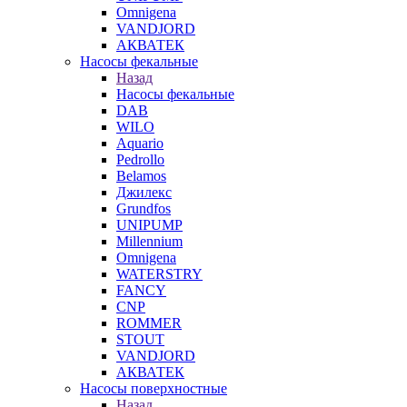
Omnigena
VANDJORD
АКВАТЕК
Насосы фекальные
Назад
Насосы фекальные
DAB
WILO
Aquario
Pedrollo
Belamos
Джилекс
Grundfos
UNIPUMP
Millennium
Omnigena
WATERSTRY
FANCY
CNP
ROMMER
STOUT
VANDJORD
АКВАТЕК
Насосы поверхностные
Назад