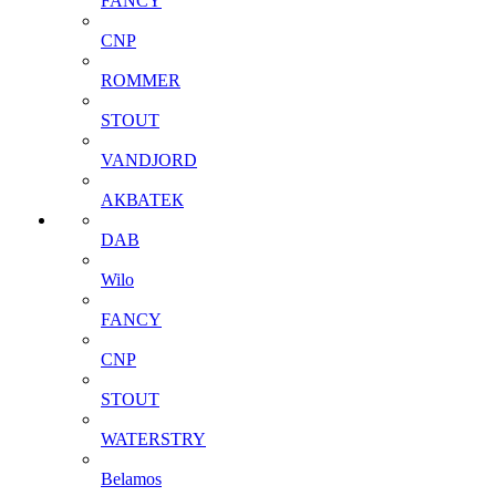
FANCY
CNP
ROMMER
STOUT
VANDJORD
АКВАТЕК
DAB
Wilo
FANCY
CNP
STOUT
WATERSTRY
Belamos