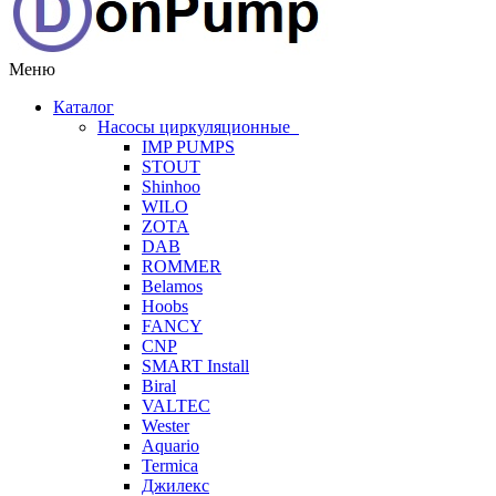
Меню
Каталог
Насосы циркуляционные
IMP PUMPS
STOUT
Shinhoo
WILO
ZOTA
DAB
ROMMER
Belamos
Hoobs
FANCY
CNP
SMART Install
Biral
VALTEC
Wester
Aquario
Termica
Джилекс