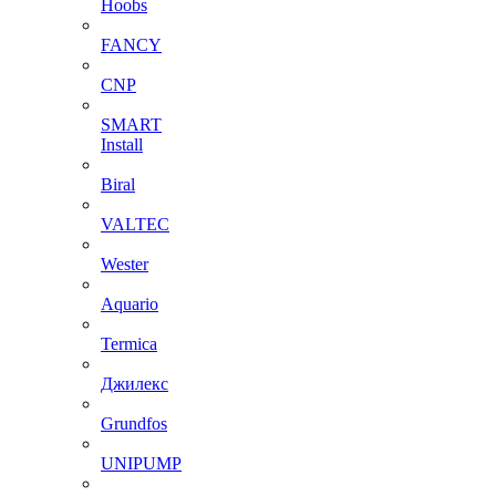
Hoobs
FANCY
CNP
SMART
Install
Biral
VALTEC
Wester
Aquario
Termica
Джилекс
Grundfos
UNIPUMP