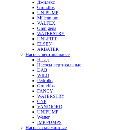
Джилекс
Grundfos
UNIPUMP
Millennium
VALFEX
Omnigena
WATERSTRY
UNI-FITT
ELSEN
АКВАТЕК
Насосы вертикальные
Назад
Насосы вертикальные
DAB
WILO
Pedrollo
Grundfos
FANCY
WATERSTRY
CNP
VANDJORD
UNIPUMP
Wester
IMP PUMPS
Насосы скважинные