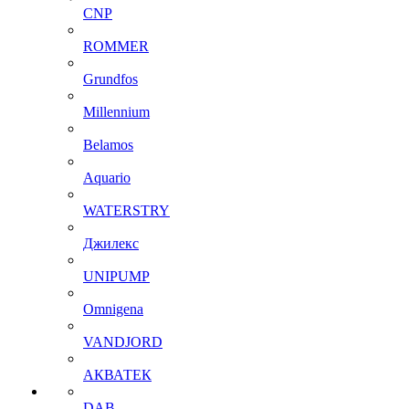
CNP
ROMMER
Grundfos
Millennium
Belamos
Aquario
WATERSTRY
Джилекс
UNIPUMP
Omnigena
VANDJORD
АКВАТЕК
DAB