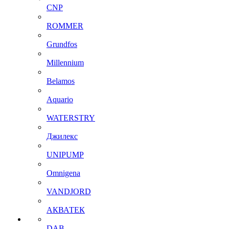
CNP
ROMMER
Grundfos
Millennium
Belamos
Aquario
WATERSTRY
Джилекс
UNIPUMP
Omnigena
VANDJORD
АКВАТЕК
DAB