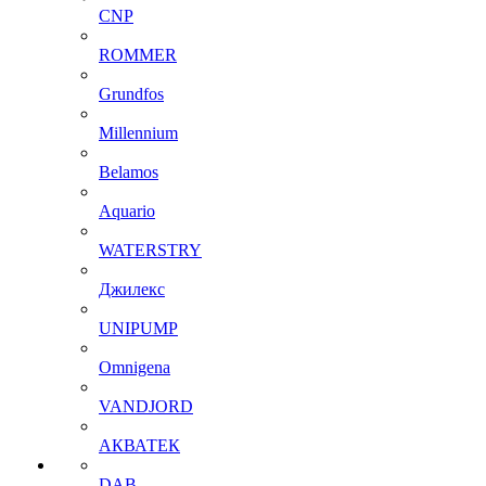
CNP
ROMMER
Grundfos
Millennium
Belamos
Aquario
WATERSTRY
Джилекс
UNIPUMP
Omnigena
VANDJORD
АКВАТЕК
DAB