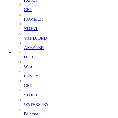
FANCY
CNP
ROMMER
STOUT
VANDJORD
АКВАТЕК
DAB
Wilo
FANCY
CNP
STOUT
WATERSTRY
Belamos