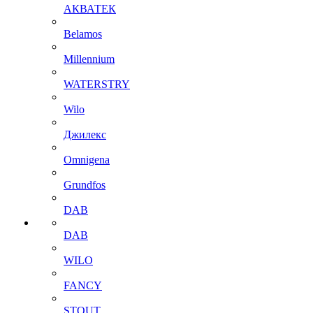
АКВАТЕК
Belamos
Millennium
WATERSTRY
Wilo
Джилекс
Omnigena
Grundfos
DAB
DAB
WILO
FANCY
STOUT