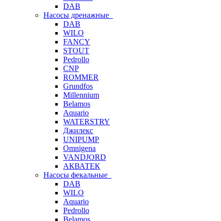
DAB
Насосы дренажные
DAB
WILO
FANCY
STOUT
Pedrollo
CNP
ROMMER
Grundfos
Millennium
Belamos
Aquario
WATERSTRY
Джилекс
UNIPUMP
Omnigena
VANDJORD
АКВАТЕК
Насосы фекальные
DAB
WILO
Aquario
Pedrollo
Belamos