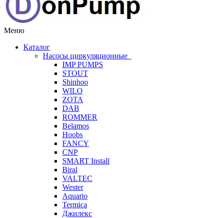
Меню
Каталог
Насосы циркуляционные
IMP PUMPS
STOUT
Shinhoo
WILO
ZOTA
DAB
ROMMER
Belamos
Hoobs
FANCY
CNP
SMART Install
Biral
VALTEC
Wester
Aquario
Termica
Джилекс