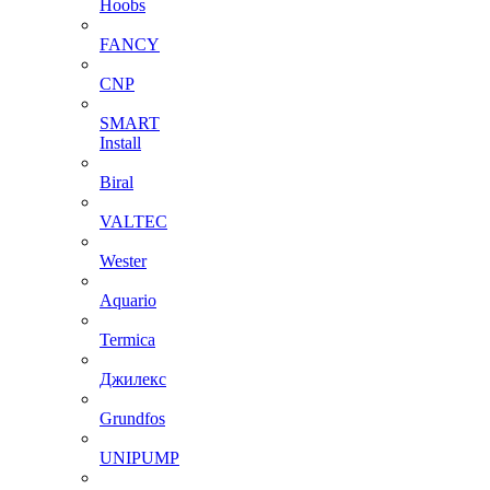
Hoobs
FANCY
CNP
SMART
Install
Biral
VALTEC
Wester
Aquario
Termica
Джилекс
Grundfos
UNIPUMP