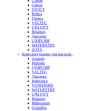
CIMM
Gekon
STOUT
Reflex
Flamco
VALTEC
UNI-FITT
Belamos
Джилекс
UNIPUMP
WATERSTRY
ZOTA
Комплектующие для насосов
Aquario
Pedrollo
UNIPUMP
VALTEC
Джилекс
Italtecnica
VANDJORD
WATERSTRY
UNI-FITT
Belamos
Millennium
Grundfos