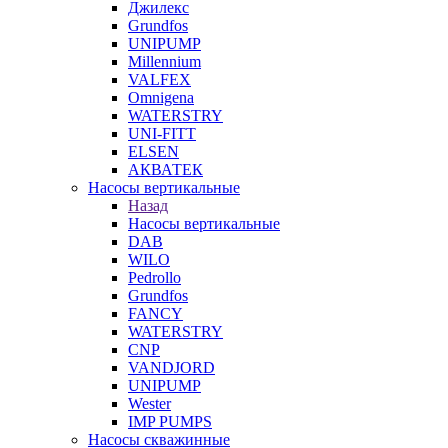
Джилекс
Grundfos
UNIPUMP
Millennium
VALFEX
Omnigena
WATERSTRY
UNI-FITT
ELSEN
АКВАТЕК
Насосы вертикальные
Назад
Насосы вертикальные
DAB
WILO
Pedrollo
Grundfos
FANCY
WATERSTRY
CNP
VANDJORD
UNIPUMP
Wester
IMP PUMPS
Насосы скважинные