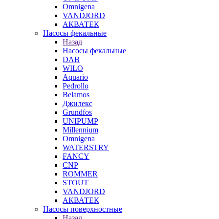
Omnigena
VANDJORD
АКВАТЕК
Насосы фекальные
Назад
Насосы фекальные
DAB
WILO
Aquario
Pedrollo
Belamos
Джилекс
Grundfos
UNIPUMP
Millennium
Omnigena
WATERSTRY
FANCY
CNP
ROMMER
STOUT
VANDJORD
АКВАТЕК
Насосы поверхностные
Назад