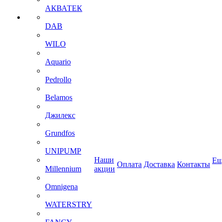
АКВАТЕК
DAB
WILO
Aquario
Pedrollo
Belamos
Джилекс
Grundfos
UNIPUMP
Наши
Ещ
Оплата
Доставка
Контакты
Millennium
акции
Omnigena
WATERSTRY