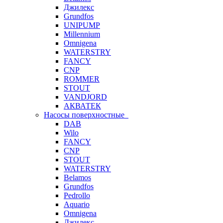
Джилекс
Grundfos
UNIPUMP
Millennium
Omnigena
WATERSTRY
FANCY
CNP
ROMMER
STOUT
VANDJORD
АКВАТЕК
Насосы поверхностные
DAB
Wilo
FANCY
CNP
STOUT
WATERSTRY
Belamos
Grundfos
Pedrollo
Aquario
Omnigena
Джилекс