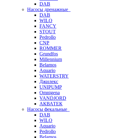
DAB
Насосы дренажные
DAB
WILO
FANCY
STOUT
Pedrollo
CNP
ROMMER
Grundfos
Millennium
Belamos
Aquario
WATERSTRY
Джилекс
UNIPUMP
Omnigena
VANDJORD
АКВАТЕК
Насосы фекальные
DAB
WILO
Aquario
Pedrollo
Belamos