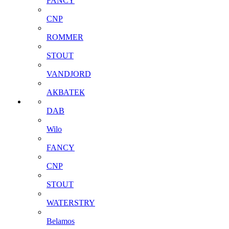
FANCY
CNP
ROMMER
STOUT
VANDJORD
АКВАТЕК
DAB
Wilo
FANCY
CNP
STOUT
WATERSTRY
Belamos