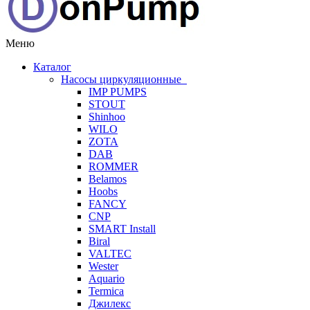
Меню
Каталог
Насосы циркуляционные
IMP PUMPS
STOUT
Shinhoo
WILO
ZOTA
DAB
ROMMER
Belamos
Hoobs
FANCY
CNP
SMART Install
Biral
VALTEC
Wester
Aquario
Termica
Джилекс