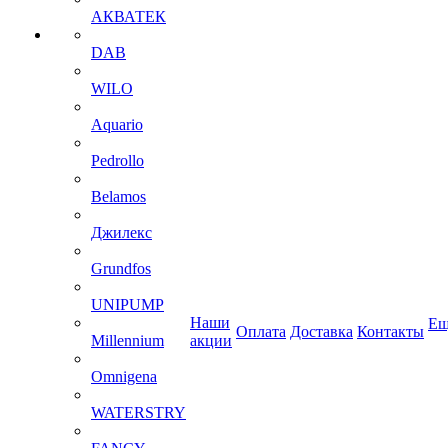
АКВАТЕК
DAB
WILO
Aquario
Pedrollo
Belamos
Джилекс
Grundfos
UNIPUMP
Наши
Ещ
Оплата
Доставка
Контакты
Millennium
акции
Omnigena
WATERSTRY