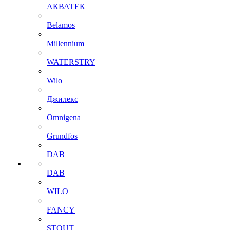
АКВАТЕК
Belamos
Millennium
WATERSTRY
Wilo
Джилекс
Omnigena
Grundfos
DAB
DAB
WILO
FANCY
STOUT