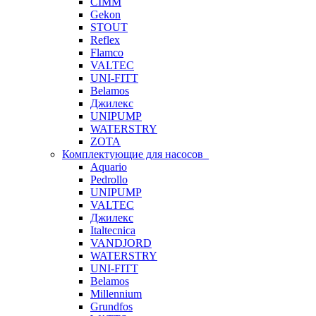
CIMM
Gekon
STOUT
Reflex
Flamco
VALTEC
UNI-FITT
Belamos
Джилекс
UNIPUMP
WATERSTRY
ZOTA
Комплектующие для насосов
Aquario
Pedrollo
UNIPUMP
VALTEC
Джилекс
Italtecnica
VANDJORD
WATERSTRY
UNI-FITT
Belamos
Millennium
Grundfos