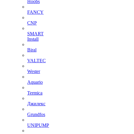
Hoobs
FANCY
CNP
SMART
Install
Biral
VALTEC
Wester
Aquario
Termica
Джилекс
Grundfos
UNIPUMP