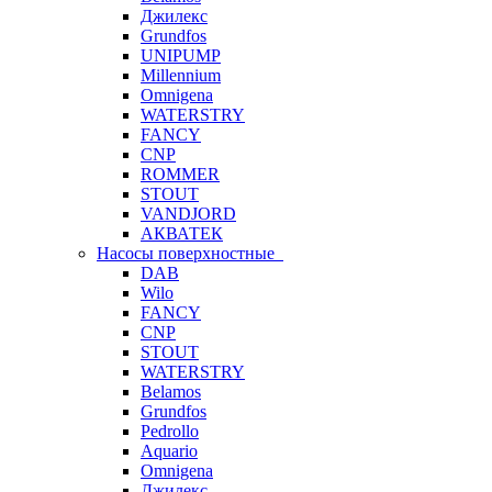
Джилекс
Grundfos
UNIPUMP
Millennium
Omnigena
WATERSTRY
FANCY
CNP
ROMMER
STOUT
VANDJORD
АКВАТЕК
Насосы поверхностные
DAB
Wilo
FANCY
CNP
STOUT
WATERSTRY
Belamos
Grundfos
Pedrollo
Aquario
Omnigena
Джилекс