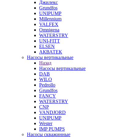
Джилекс
Grundfos
UNIPUMP
Millennium
VALFEX
Omnigena
WATERSTRY
UNI-FITT
ELSEN
АКВАТЕК
Насосы вертикальные
Назад
Насосы вертикальные
DAB
WILO
Pedrollo
Grundfos
FANCY
WATERSTRY
CNP
VANDJORD
UNIPUMP
Wester
IMP PUMPS
Насосы скважинные