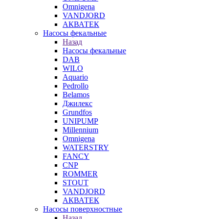
Omnigena
VANDJORD
АКВАТЕК
Насосы фекальные
Назад
Насосы фекальные
DAB
WILO
Aquario
Pedrollo
Belamos
Джилекс
Grundfos
UNIPUMP
Millennium
Omnigena
WATERSTRY
FANCY
CNP
ROMMER
STOUT
VANDJORD
АКВАТЕК
Насосы поверхностные
Назад