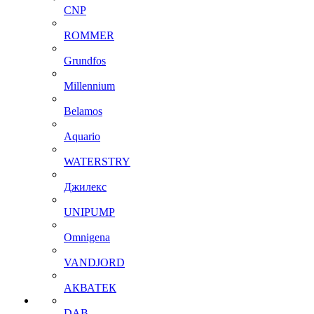
CNP
ROMMER
Grundfos
Millennium
Belamos
Aquario
WATERSTRY
Джилекс
UNIPUMP
Omnigena
VANDJORD
АКВАТЕК
DAB