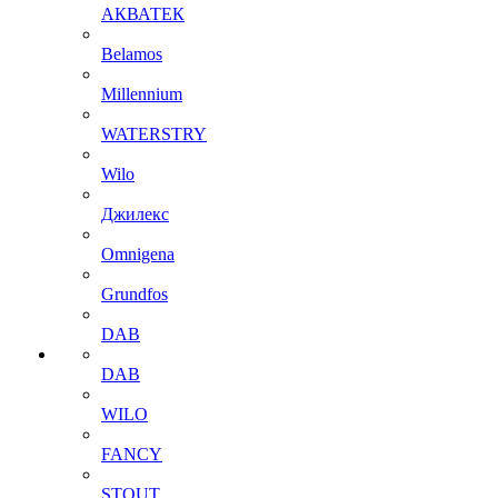
АКВАТЕК
Belamos
Millennium
WATERSTRY
Wilo
Джилекс
Omnigena
Grundfos
DAB
DAB
WILO
FANCY
STOUT