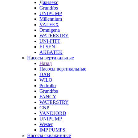
Джилекс
Grundfos
UNIPUMP
Millennium
VALFEX
Omnigena
WATERSTRY
UNI-FITT
ELSEN
АКВАТЕК
Насосы вертикальные
Назад
Насосы вертикальные
DAB
WILO
Pedrollo
Grundfos
FANCY
WATERSTRY
CNP
VANDJORD
UNIPUMP
Wester
IMP PUMPS
Насосы скважинные