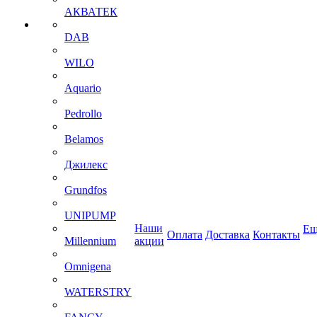
АКВАТЕК
DAB
WILO
Aquario
Pedrollo
Belamos
Джилекс
Grundfos
UNIPUMP
Наши
Ещ
Оплата
Доставка
Контакты
Millennium
акции
Omnigena
WATERSTRY