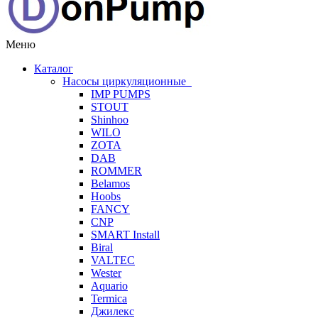
Меню
Каталог
Насосы циркуляционные
IMP PUMPS
STOUT
Shinhoo
WILO
ZOTA
DAB
ROMMER
Belamos
Hoobs
FANCY
CNP
SMART Install
Biral
VALTEC
Wester
Aquario
Termica
Джилекс