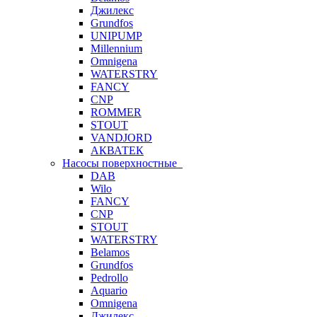
Джилекс
Grundfos
UNIPUMP
Millennium
Omnigena
WATERSTRY
FANCY
CNP
ROMMER
STOUT
VANDJORD
АКВАТЕК
Насосы поверхностные
DAB
Wilo
FANCY
CNP
STOUT
WATERSTRY
Belamos
Grundfos
Pedrollo
Aquario
Omnigena
Джилекс