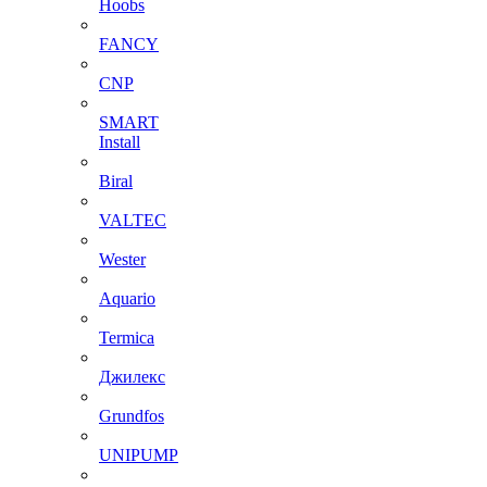
Hoobs
FANCY
CNP
SMART
Install
Biral
VALTEC
Wester
Aquario
Termica
Джилекс
Grundfos
UNIPUMP