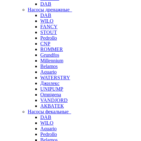
DAB
Насосы дренажные
DAB
WILO
FANCY
STOUT
Pedrollo
CNP
ROMMER
Grundfos
Millennium
Belamos
Aquario
WATERSTRY
Джилекс
UNIPUMP
Omnigena
VANDJORD
АКВАТЕК
Насосы фекальные
DAB
WILO
Aquario
Pedrollo
Belamos