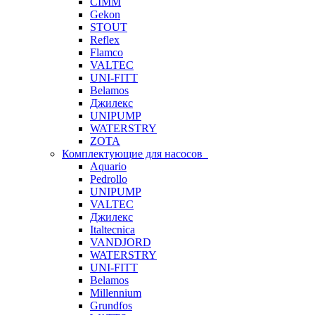
CIMM
Gekon
STOUT
Reflex
Flamco
VALTEC
UNI-FITT
Belamos
Джилекс
UNIPUMP
WATERSTRY
ZOTA
Комплектующие для насосов
Aquario
Pedrollo
UNIPUMP
VALTEC
Джилекс
Italtecnica
VANDJORD
WATERSTRY
UNI-FITT
Belamos
Millennium
Grundfos