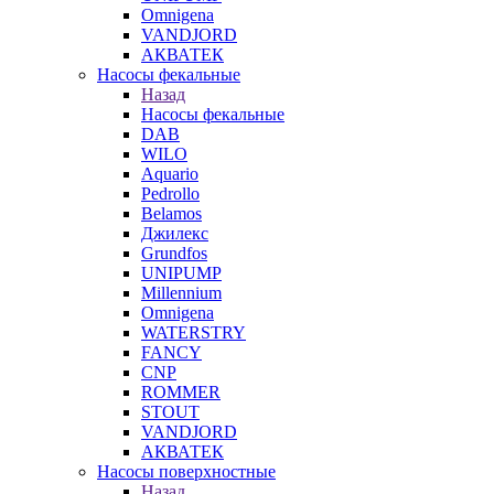
Omnigena
VANDJORD
АКВАТЕК
Насосы фекальные
Назад
Насосы фекальные
DAB
WILO
Aquario
Pedrollo
Belamos
Джилекс
Grundfos
UNIPUMP
Millennium
Omnigena
WATERSTRY
FANCY
CNP
ROMMER
STOUT
VANDJORD
АКВАТЕК
Насосы поверхностные
Назад