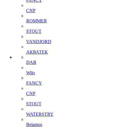
FANCY
CNP
ROMMER
STOUT
VANDJORD
АКВАТЕК
DAB
Wilo
FANCY
CNP
STOUT
WATERSTRY
Belamos