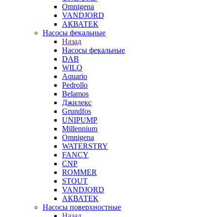
Omnigena
VANDJORD
АКВАТЕК
Насосы фекальные
Назад
Насосы фекальные
DAB
WILO
Aquario
Pedrollo
Belamos
Джилекс
Grundfos
UNIPUMP
Millennium
Omnigena
WATERSTRY
FANCY
CNP
ROMMER
STOUT
VANDJORD
АКВАТЕК
Насосы поверхностные
Назад