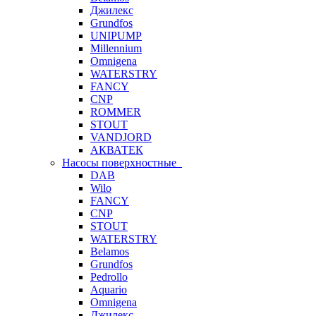
Джилекс
Grundfos
UNIPUMP
Millennium
Omnigena
WATERSTRY
FANCY
CNP
ROMMER
STOUT
VANDJORD
АКВАТЕК
Насосы поверхностные
DAB
Wilo
FANCY
CNP
STOUT
WATERSTRY
Belamos
Grundfos
Pedrollo
Aquario
Omnigena
Джилекс