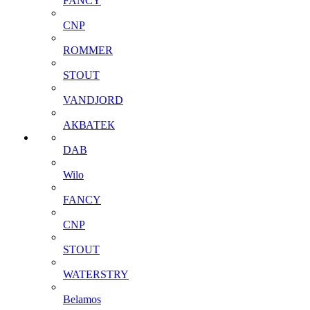
FANCY
CNP
ROMMER
STOUT
VANDJORD
АКВАТЕК
DAB
Wilo
FANCY
CNP
STOUT
WATERSTRY
Belamos