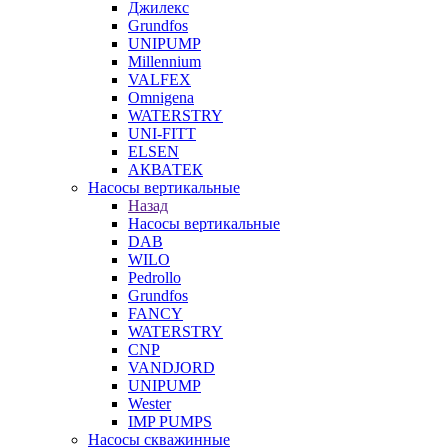
Джилекс
Grundfos
UNIPUMP
Millennium
VALFEX
Omnigena
WATERSTRY
UNI-FITT
ELSEN
АКВАТЕК
Насосы вертикальные
Назад
Насосы вертикальные
DAB
WILO
Pedrollo
Grundfos
FANCY
WATERSTRY
CNP
VANDJORD
UNIPUMP
Wester
IMP PUMPS
Насосы скважинные