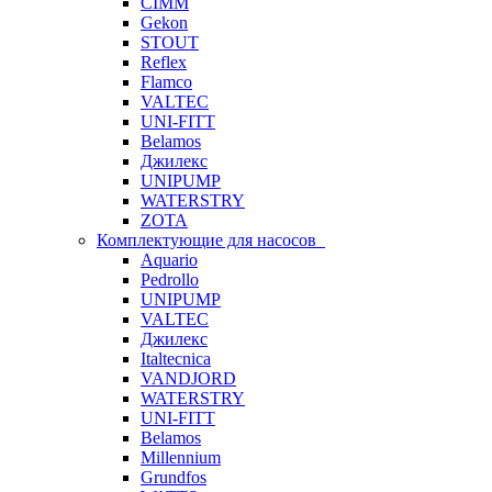
CIMM
Gekon
STOUT
Reflex
Flamco
VALTEC
UNI-FITT
Belamos
Джилекс
UNIPUMP
WATERSTRY
ZOTA
Комплектующие для насосов
Aquario
Pedrollo
UNIPUMP
VALTEC
Джилекс
Italtecnica
VANDJORD
WATERSTRY
UNI-FITT
Belamos
Millennium
Grundfos