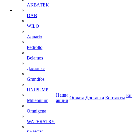
АКВАТЕК
DAB
WILO
Aquario
Pedrollo
Belamos
Джилекс
Grundfos
UNIPUMP
Наши
Ещ
Оплата
Доставка
Контакты
Millennium
акции
Omnigena
WATERSTRY