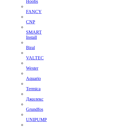
Hoobs
FANCY
CNP
SMART
Install
Biral
VALTEC
Wester
Aquario
Termica
Джилекс
Grundfos
UNIPUMP