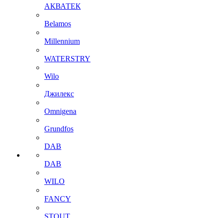
АКВАТЕК
Belamos
Millennium
WATERSTRY
Wilo
Джилекс
Omnigena
Grundfos
DAB
DAB
WILO
FANCY
STOUT