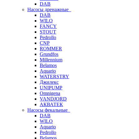
DAB
Насосы дренажные
DAB
WILO
FANCY
STOUT
Pedrollo
CNP
ROMMER
Grundfos
Millennium
Belamos
Aquario
WATERSTRY
Джилекс
UNIPUMP
Omnigena
VANDJORD
АКВАТЕК
Насосы фекальные
DAB
WILO
Aquario
Pedrollo
Belamos