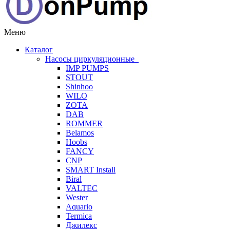
Меню
Каталог
Насосы циркуляционные
IMP PUMPS
STOUT
Shinhoo
WILO
ZOTA
DAB
ROMMER
Belamos
Hoobs
FANCY
CNP
SMART Install
Biral
VALTEC
Wester
Aquario
Termica
Джилекс