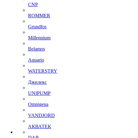
CNP
ROMMER
Grundfos
Millennium
Belamos
Aquario
WATERSTRY
Джилекс
UNIPUMP
Omnigena
VANDJORD
АКВАТЕК
DAB