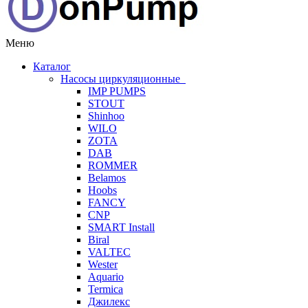
Меню
Каталог
Насосы циркуляционные
IMP PUMPS
STOUT
Shinhoo
WILO
ZOTA
DAB
ROMMER
Belamos
Hoobs
FANCY
CNP
SMART Install
Biral
VALTEC
Wester
Aquario
Termica
Джилекс