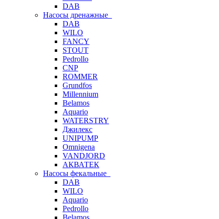
DAB
Насосы дренажные
DAB
WILO
FANCY
STOUT
Pedrollo
CNP
ROMMER
Grundfos
Millennium
Belamos
Aquario
WATERSTRY
Джилекс
UNIPUMP
Omnigena
VANDJORD
АКВАТЕК
Насосы фекальные
DAB
WILO
Aquario
Pedrollo
Belamos