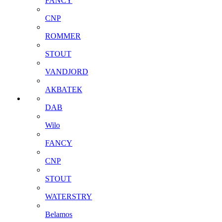
FANCY
CNP
ROMMER
STOUT
VANDJORD
АКВАТЕК
DAB
Wilo
FANCY
CNP
STOUT
WATERSTRY
Belamos