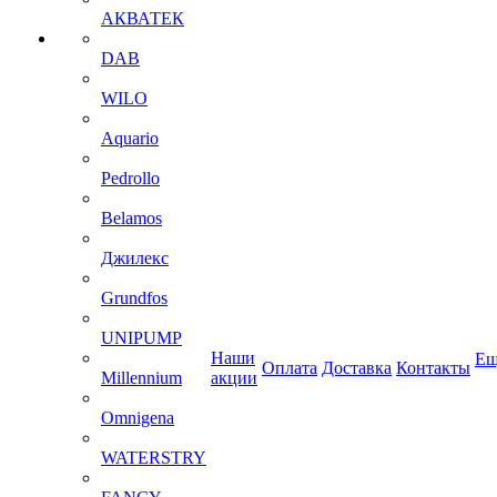
АКВАТЕК
DAB
WILO
Aquario
Pedrollo
Belamos
Джилекс
Grundfos
UNIPUMP
Наши
Ещ
Оплата
Доставка
Контакты
Millennium
акции
Omnigena
WATERSTRY