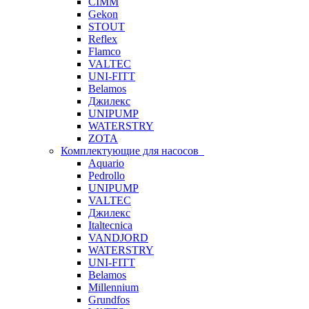
CIMM
Gekon
STOUT
Reflex
Flamco
VALTEC
UNI-FITT
Belamos
Джилекс
UNIPUMP
WATERSTRY
ZOTA
Комплектующие для насосов
Aquario
Pedrollo
UNIPUMP
VALTEC
Джилекс
Italtecnica
VANDJORD
WATERSTRY
UNI-FITT
Belamos
Millennium
Grundfos