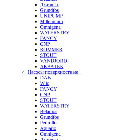
Джилекс
Grundfos
UNIPUMP
Millennium
Omnigena
WATERSTRY
FANCY
CNP
ROMMER
STOUT
VANDJORD
АКВАТЕК
Насосы поверхностные
DAB
Wilo
FANCY
CNP
STOUT
WATERSTRY
Belamos
Grundfos
Pedrollo
Aquario
Omnigena
Джилекс