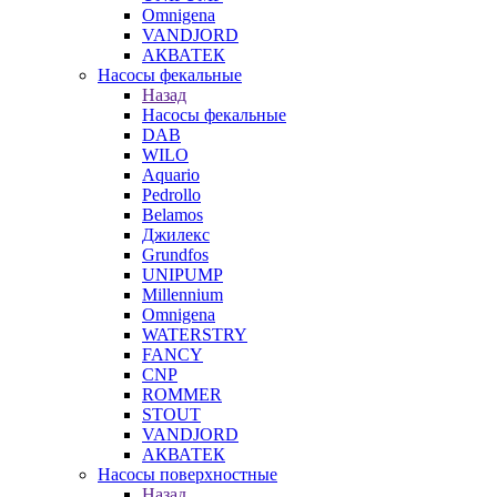
Omnigena
VANDJORD
АКВАТЕК
Насосы фекальные
Назад
Насосы фекальные
DAB
WILO
Aquario
Pedrollo
Belamos
Джилекс
Grundfos
UNIPUMP
Millennium
Omnigena
WATERSTRY
FANCY
CNP
ROMMER
STOUT
VANDJORD
АКВАТЕК
Насосы поверхностные
Назад