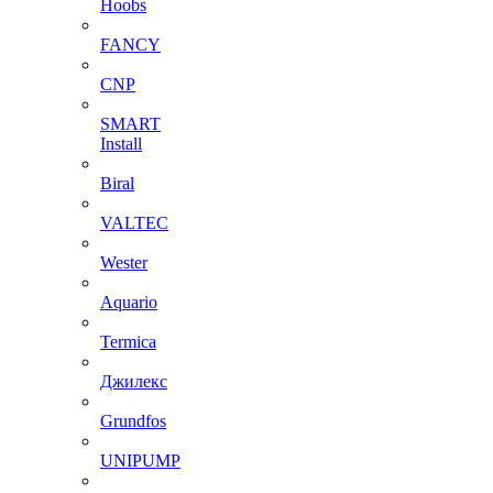
Hoobs
FANCY
CNP
SMART
Install
Biral
VALTEC
Wester
Aquario
Termica
Джилекс
Grundfos
UNIPUMP