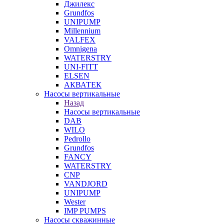
Джилекс
Grundfos
UNIPUMP
Millennium
VALFEX
Omnigena
WATERSTRY
UNI-FITT
ELSEN
АКВАТЕК
Насосы вертикальные
Назад
Насосы вертикальные
DAB
WILO
Pedrollo
Grundfos
FANCY
WATERSTRY
CNP
VANDJORD
UNIPUMP
Wester
IMP PUMPS
Насосы скважинные