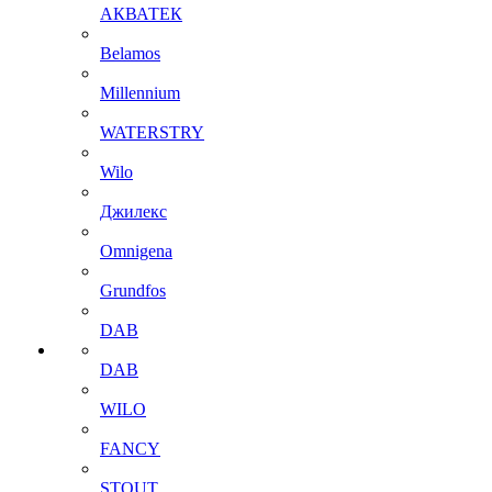
АКВАТЕК
Belamos
Millennium
WATERSTRY
Wilo
Джилекс
Omnigena
Grundfos
DAB
DAB
WILO
FANCY
STOUT