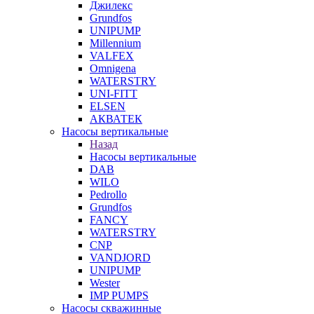
Джилекс
Grundfos
UNIPUMP
Millennium
VALFEX
Omnigena
WATERSTRY
UNI-FITT
ELSEN
АКВАТЕК
Насосы вертикальные
Назад
Насосы вертикальные
DAB
WILO
Pedrollo
Grundfos
FANCY
WATERSTRY
CNP
VANDJORD
UNIPUMP
Wester
IMP PUMPS
Насосы скважинные