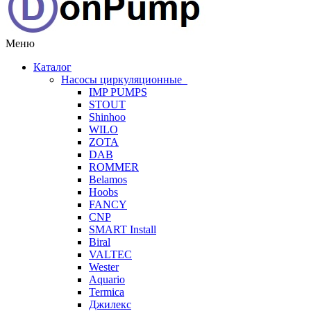
Меню
Каталог
Насосы циркуляционные
IMP PUMPS
STOUT
Shinhoo
WILO
ZOTA
DAB
ROMMER
Belamos
Hoobs
FANCY
CNP
SMART Install
Biral
VALTEC
Wester
Aquario
Termica
Джилекс