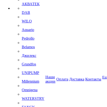
АКВАТЕК
DAB
WILO
Aquario
Pedrollo
Belamos
Джилекс
Grundfos
UNIPUMP
Наши
Ещ
Оплата
Доставка
Контакты
Millennium
акции
Omnigena
WATERSTRY