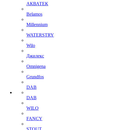
АКВАТЕК
Belamos
Millennium
WATERSTRY
Wilo
Джилекс
Omnigena
Grundfos
DAB
DAB
WILO
FANCY
STOUT