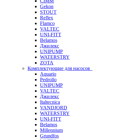
CIMM
Gekon
STOUT
Reflex
Flamco
VALTEC
UNI-FITT
Belamos
Джилекс
UNIPUMP
WATERSTRY
ZOTA
Комплектующие для насосов
Aquario
Pedrollo
UNIPUMP
VALTEC
Джилекс
Italtecnica
VANDJORD
WATERSTRY
UNI-FITT
Belamos
Millennium
Grundfos