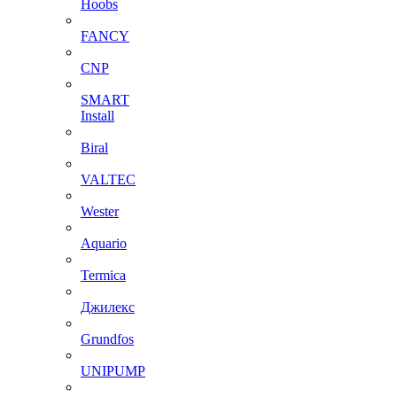
Hoobs
FANCY
CNP
SMART
Install
Biral
VALTEC
Wester
Aquario
Termica
Джилекс
Grundfos
UNIPUMP