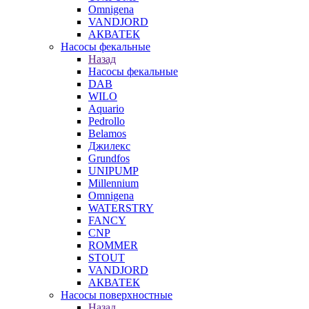
Omnigena
VANDJORD
АКВАТЕК
Насосы фекальные
Назад
Насосы фекальные
DAB
WILO
Aquario
Pedrollo
Belamos
Джилекс
Grundfos
UNIPUMP
Millennium
Omnigena
WATERSTRY
FANCY
CNP
ROMMER
STOUT
VANDJORD
АКВАТЕК
Насосы поверхностные
Назад