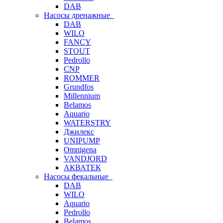
DAB
Насосы дренажные
DAB
WILO
FANCY
STOUT
Pedrollo
CNP
ROMMER
Grundfos
Millennium
Belamos
Aquario
WATERSTRY
Джилекс
UNIPUMP
Omnigena
VANDJORD
АКВАТЕК
Насосы фекальные
DAB
WILO
Aquario
Pedrollo
Belamos