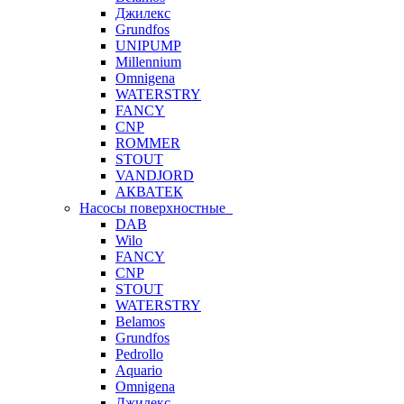
Джилекс
Grundfos
UNIPUMP
Millennium
Omnigena
WATERSTRY
FANCY
CNP
ROMMER
STOUT
VANDJORD
АКВАТЕК
Насосы поверхностные
DAB
Wilo
FANCY
CNP
STOUT
WATERSTRY
Belamos
Grundfos
Pedrollo
Aquario
Omnigena
Джилекс