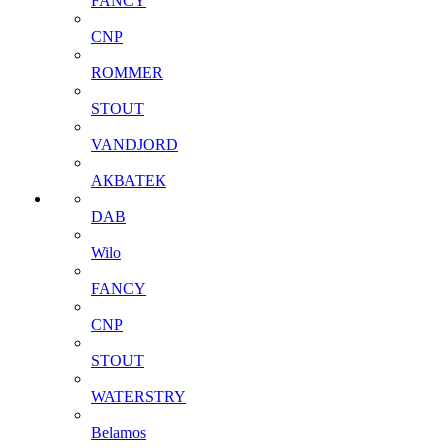
FANCY
CNP
ROMMER
STOUT
VANDJORD
АКВАТЕК
DAB
Wilo
FANCY
CNP
STOUT
WATERSTRY
Belamos