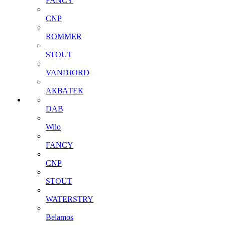
FANCY
CNP
ROMMER
STOUT
VANDJORD
АКВАТЕК
DAB
Wilo
FANCY
CNP
STOUT
WATERSTRY
Belamos