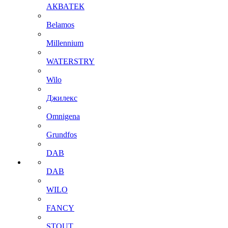
АКВАТЕК
Belamos
Millennium
WATERSTRY
Wilo
Джилекс
Omnigena
Grundfos
DAB
DAB
WILO
FANCY
STOUT