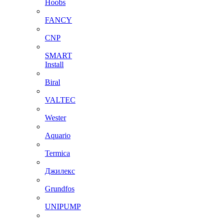
Hoobs
FANCY
CNP
SMART
Install
Biral
VALTEC
Wester
Aquario
Termica
Джилекс
Grundfos
UNIPUMP