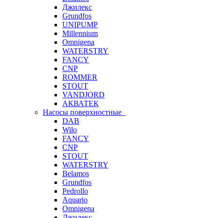
Джилекс
Grundfos
UNIPUMP
Millennium
Omnigena
WATERSTRY
FANCY
CNP
ROMMER
STOUT
VANDJORD
АКВАТЕК
Насосы поверхностные
DAB
Wilo
FANCY
CNP
STOUT
WATERSTRY
Belamos
Grundfos
Pedrollo
Aquario
Omnigena
Джилекс