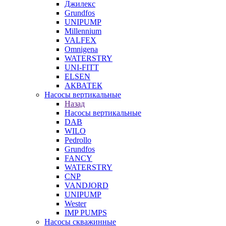
Джилекс
Grundfos
UNIPUMP
Millennium
VALFEX
Omnigena
WATERSTRY
UNI-FITT
ELSEN
АКВАТЕК
Насосы вертикальные
Назад
Насосы вертикальные
DAB
WILO
Pedrollo
Grundfos
FANCY
WATERSTRY
CNP
VANDJORD
UNIPUMP
Wester
IMP PUMPS
Насосы скважинные