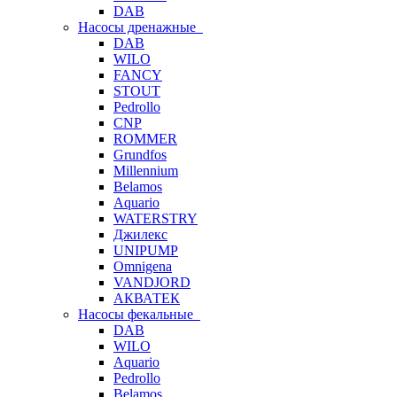
DAB
Насосы дренажные
DAB
WILO
FANCY
STOUT
Pedrollo
CNP
ROMMER
Grundfos
Millennium
Belamos
Aquario
WATERSTRY
Джилекс
UNIPUMP
Omnigena
VANDJORD
АКВАТЕК
Насосы фекальные
DAB
WILO
Aquario
Pedrollo
Belamos