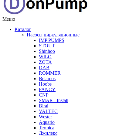
Меню
Каталог
Насосы циркуляционные
IMP PUMPS
STOUT
Shinhoo
WILO
ZOTA
DAB
ROMMER
Belamos
Hoobs
FANCY
CNP
SMART Install
Biral
VALTEC
Wester
Aquario
Termica
Джилекс