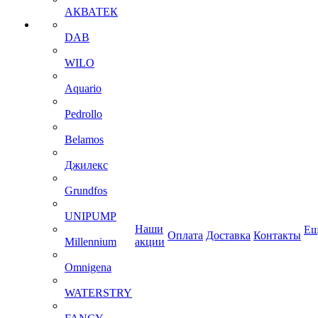
АКВАТЕК
DAB
WILO
Aquario
Pedrollo
Belamos
Джилекс
Grundfos
UNIPUMP
Наши
Ещ
Оплата
Доставка
Контакты
Millennium
акции
Omnigena
WATERSTRY