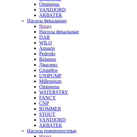
Omnigena
VANDJORD
АКВАТЕК
Насосы фекальные
Назад
Насосы фекальные
DAB
WILO
Aquario
Pedrollo
Belamos
Джилекс
Grundfos
UNIPUMP
Millennium
Omnigena
WATERSTRY
FANCY
CNP
ROMMER
STOUT
VANDJORD
АКВАТЕК
Насосы поверхностные
Назад