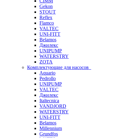
CIMM
Gekon
STOUT
Reflex
Flamco
VALTEC
UNI-FITT
Belamos
Джилекс
UNIPUMP
WATERSTRY
ZOTA
Комплектующие для насосов
Aquario
Pedrollo
UNIPUMP
VALTEC
Джилекс
Italtecnica
VANDJORD
WATERSTRY
UNI-FITT
Belamos
Millennium
Grundfos