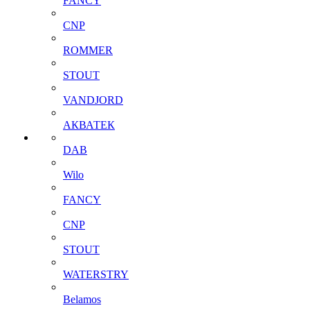
FANCY
CNP
ROMMER
STOUT
VANDJORD
АКВАТЕК
DAB
Wilo
FANCY
CNP
STOUT
WATERSTRY
Belamos