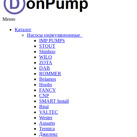
Меню
Каталог
Насосы циркуляционные
IMP PUMPS
STOUT
Shinhoo
WILO
ZOTA
DAB
ROMMER
Belamos
Hoobs
FANCY
CNP
SMART Install
Biral
VALTEC
Wester
Aquario
Termica
Джилекс