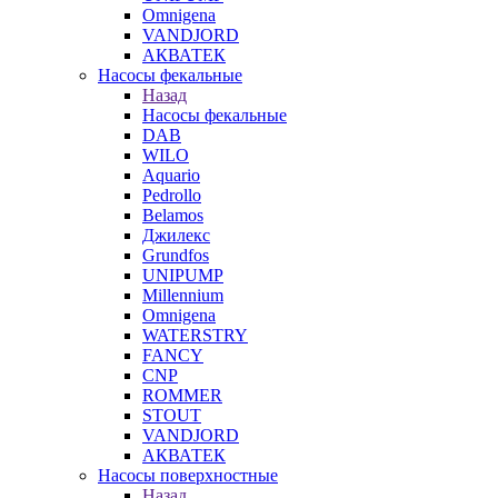
Omnigena
VANDJORD
АКВАТЕК
Насосы фекальные
Назад
Насосы фекальные
DAB
WILO
Aquario
Pedrollo
Belamos
Джилекс
Grundfos
UNIPUMP
Millennium
Omnigena
WATERSTRY
FANCY
CNP
ROMMER
STOUT
VANDJORD
АКВАТЕК
Насосы поверхностные
Назад