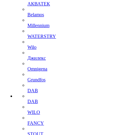
АКВАТЕК
Belamos
Millennium
WATERSTRY
Wilo
Джилекс
Omnigena
Grundfos
DAB
DAB
WILO
FANCY
STOUT