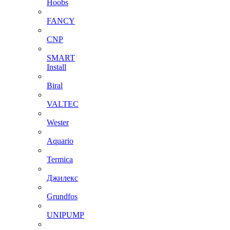
Hoobs
FANCY
CNP
SMART
Install
Biral
VALTEC
Wester
Aquario
Termica
Джилекс
Grundfos
UNIPUMP