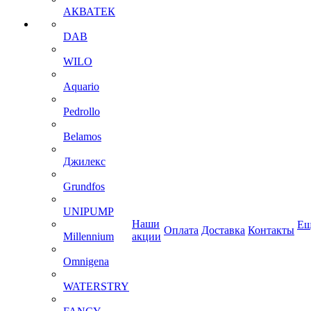
АКВАТЕК
DAB
WILO
Aquario
Pedrollo
Belamos
Джилекс
Grundfos
UNIPUMP
Наши
Ещ
Оплата
Доставка
Контакты
Millennium
акции
Omnigena
WATERSTRY