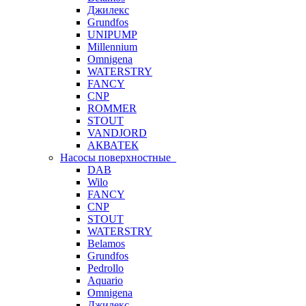
Джилекс
Grundfos
UNIPUMP
Millennium
Omnigena
WATERSTRY
FANCY
CNP
ROMMER
STOUT
VANDJORD
АКВАТЕК
Насосы поверхностные
DAB
Wilo
FANCY
CNP
STOUT
WATERSTRY
Belamos
Grundfos
Pedrollo
Aquario
Omnigena
Джилекс