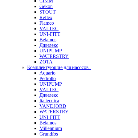
CIMM
Gekon
STOUT
Reflex
Flamco
VALTEC
UNI-FITT
Belamos
Джилекс
UNIPUMP
WATERSTRY
ZOTA
Комплектующие для насосов
Aquario
Pedrollo
UNIPUMP
VALTEC
Джилекс
Italtecnica
VANDJORD
WATERSTRY
UNI-FITT
Belamos
Millennium
Grundfos