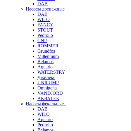
DAB
Насосы дренажные
DAB
WILO
FANCY
STOUT
Pedrollo
CNP
ROMMER
Grundfos
Millennium
Belamos
Aquario
WATERSTRY
Джилекс
UNIPUMP
Omnigena
VANDJORD
АКВАТЕК
Насосы фекальные
DAB
WILO
Aquario
Pedrollo
Belamos