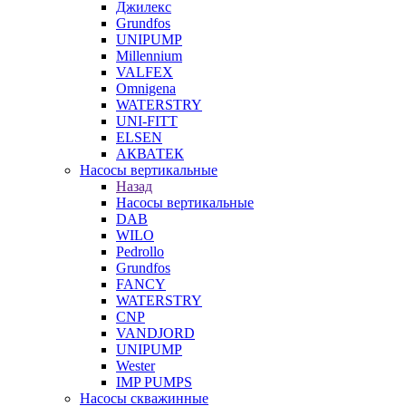
Джилекс
Grundfos
UNIPUMP
Millennium
VALFEX
Omnigena
WATERSTRY
UNI-FITT
ELSEN
АКВАТЕК
Насосы вертикальные
Назад
Насосы вертикальные
DAB
WILO
Pedrollo
Grundfos
FANCY
WATERSTRY
CNP
VANDJORD
UNIPUMP
Wester
IMP PUMPS
Насосы скважинные