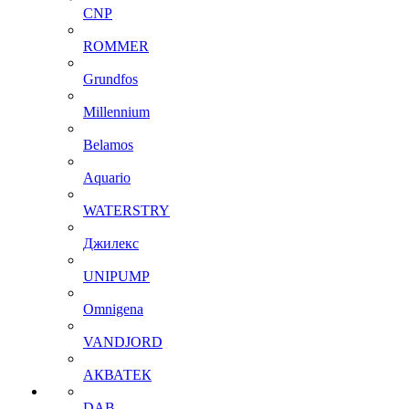
CNP
ROMMER
Grundfos
Millennium
Belamos
Aquario
WATERSTRY
Джилекс
UNIPUMP
Omnigena
VANDJORD
АКВАТЕК
DAB