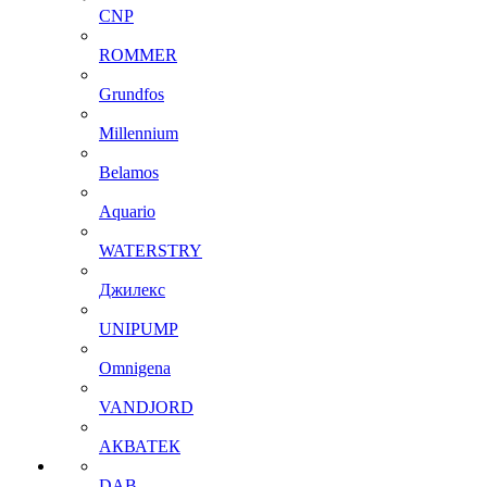
CNP
ROMMER
Grundfos
Millennium
Belamos
Aquario
WATERSTRY
Джилекс
UNIPUMP
Omnigena
VANDJORD
АКВАТЕК
DAB