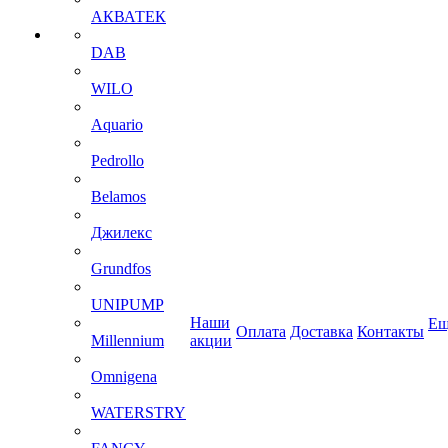
АКВАТЕК
DAB
WILO
Aquario
Pedrollo
Belamos
Джилекс
Grundfos
UNIPUMP
Наши
Ещ
Оплата
Доставка
Контакты
Millennium
акции
Omnigena
WATERSTRY