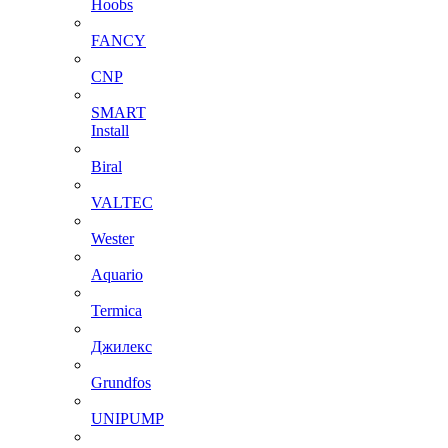
Hoobs
FANCY
CNP
SMART
Install
Biral
VALTEC
Wester
Aquario
Termica
Джилекс
Grundfos
UNIPUMP