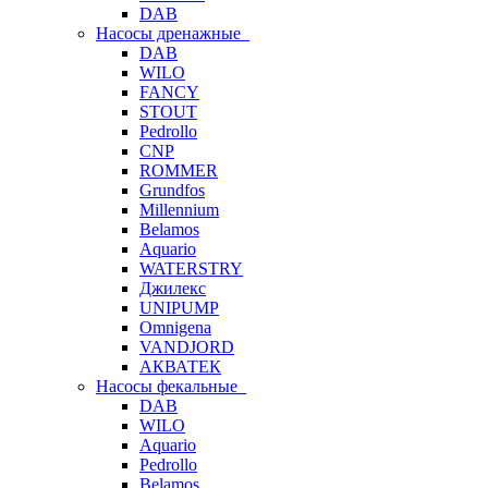
DAB
Насосы дренажные
DAB
WILO
FANCY
STOUT
Pedrollo
CNP
ROMMER
Grundfos
Millennium
Belamos
Aquario
WATERSTRY
Джилекс
UNIPUMP
Omnigena
VANDJORD
АКВАТЕК
Насосы фекальные
DAB
WILO
Aquario
Pedrollo
Belamos