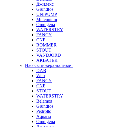
Джилекс
Grundfos
UNIPUMP
Millennium
Omnigena
WATERSTRY
FANCY
CNP
ROMMER
STOUT
VANDJORD
АКВАТЕК
Насосы поверхностные
DAB
Wilo
FANCY
CNP
STOUT
WATERSTRY
Belamos
Grundfos
Pedrollo
Aquario
Omnigena
Джилекс