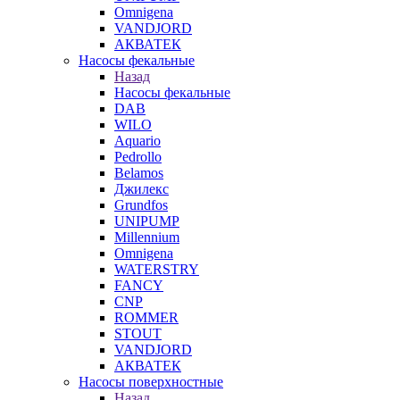
Omnigena
VANDJORD
АКВАТЕК
Насосы фекальные
Назад
Насосы фекальные
DAB
WILO
Aquario
Pedrollo
Belamos
Джилекс
Grundfos
UNIPUMP
Millennium
Omnigena
WATERSTRY
FANCY
CNP
ROMMER
STOUT
VANDJORD
АКВАТЕК
Насосы поверхностные
Назад