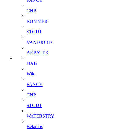
FANCY
CNP
ROMMER
STOUT
VANDJORD
АКВАТЕК
DAB
Wilo
FANCY
CNP
STOUT
WATERSTRY
Belamos