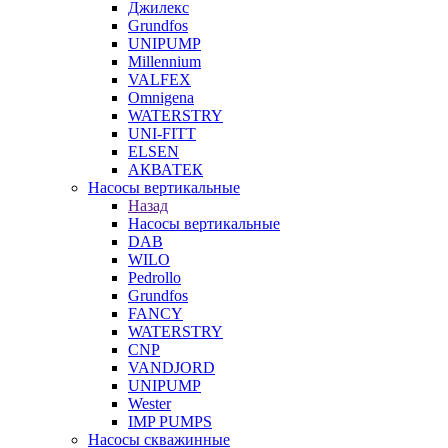
Джилекс
Grundfos
UNIPUMP
Millennium
VALFEX
Omnigena
WATERSTRY
UNI-FITT
ELSEN
АКВАТЕК
Насосы вертикальные
Назад
Насосы вертикальные
DAB
WILO
Pedrollo
Grundfos
FANCY
WATERSTRY
CNP
VANDJORD
UNIPUMP
Wester
IMP PUMPS
Насосы скважинные