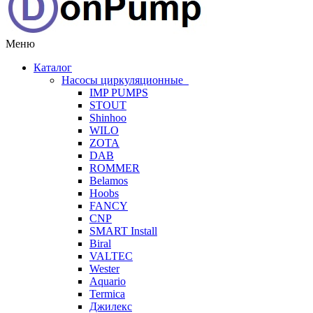
Меню
Каталог
Насосы циркуляционные
IMP PUMPS
STOUT
Shinhoo
WILO
ZOTA
DAB
ROMMER
Belamos
Hoobs
FANCY
CNP
SMART Install
Biral
VALTEC
Wester
Aquario
Termica
Джилекс