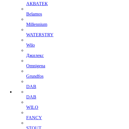
АКВАТЕК
Belamos
Millennium
WATERSTRY
Wilo
Джилекс
Omnigena
Grundfos
DAB
DAB
WILO
FANCY
STOUT