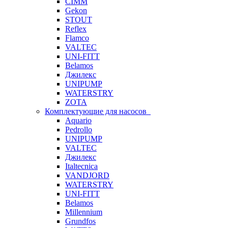
CIMM
Gekon
STOUT
Reflex
Flamco
VALTEC
UNI-FITT
Belamos
Джилекс
UNIPUMP
WATERSTRY
ZOTA
Комплектующие для насосов
Aquario
Pedrollo
UNIPUMP
VALTEC
Джилекс
Italtecnica
VANDJORD
WATERSTRY
UNI-FITT
Belamos
Millennium
Grundfos