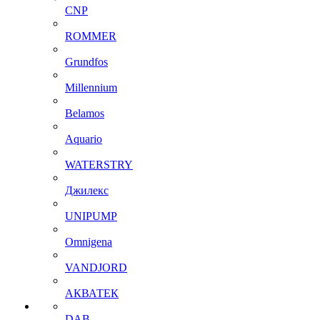
CNP
ROMMER
Grundfos
Millennium
Belamos
Aquario
WATERSTRY
Джилекс
UNIPUMP
Omnigena
VANDJORD
АКВАТЕК
DAB