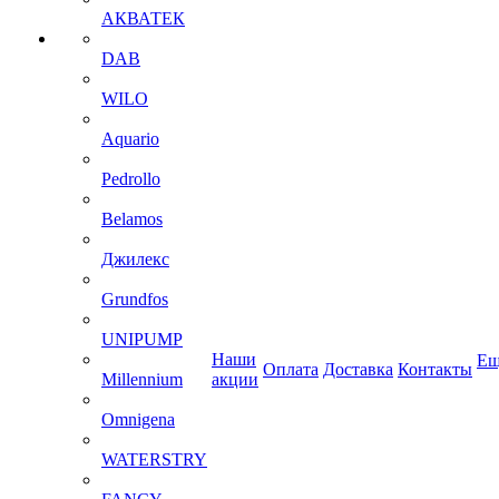
АКВАТЕК
DAB
WILO
Aquario
Pedrollo
Belamos
Джилекс
Grundfos
UNIPUMP
Наши
Ещ
Оплата
Доставка
Контакты
Millennium
акции
Omnigena
WATERSTRY