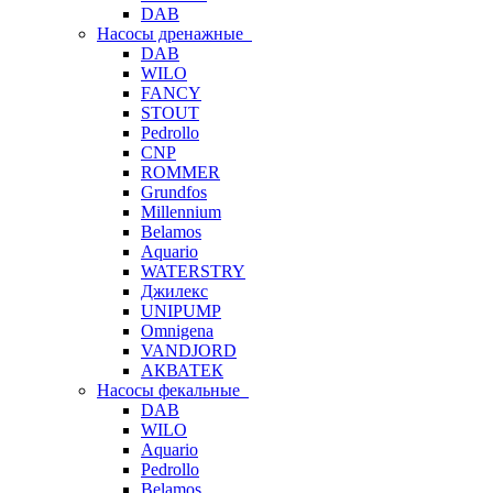
DAB
Насосы дренажные
DAB
WILO
FANCY
STOUT
Pedrollo
CNP
ROMMER
Grundfos
Millennium
Belamos
Aquario
WATERSTRY
Джилекс
UNIPUMP
Omnigena
VANDJORD
АКВАТЕК
Насосы фекальные
DAB
WILO
Aquario
Pedrollo
Belamos