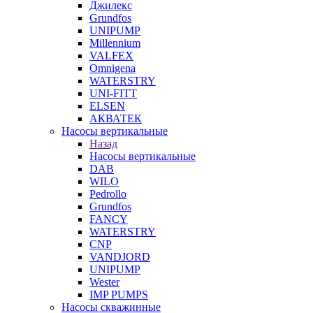
Джилекс
Grundfos
UNIPUMP
Millennium
VALFEX
Omnigena
WATERSTRY
UNI-FITT
ELSEN
АКВАТЕК
Насосы вертикальные
Назад
Насосы вертикальные
DAB
WILO
Pedrollo
Grundfos
FANCY
WATERSTRY
CNP
VANDJORD
UNIPUMP
Wester
IMP PUMPS
Насосы скважинные