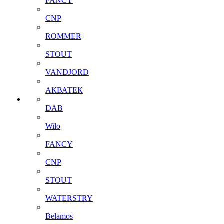
FANCY
CNP
ROMMER
STOUT
VANDJORD
АКВАТЕК
DAB
Wilo
FANCY
CNP
STOUT
WATERSTRY
Belamos