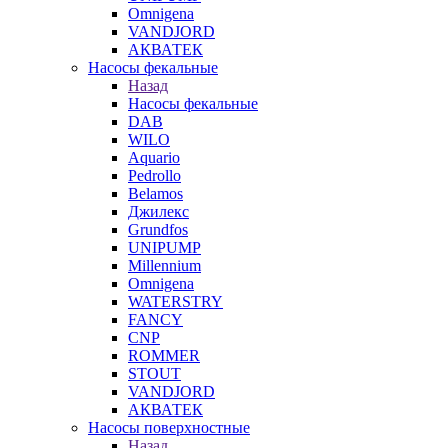
Omnigena
VANDJORD
АКВАТЕК
Насосы фекальные
Назад
Насосы фекальные
DAB
WILO
Aquario
Pedrollo
Belamos
Джилекс
Grundfos
UNIPUMP
Millennium
Omnigena
WATERSTRY
FANCY
CNP
ROMMER
STOUT
VANDJORD
АКВАТЕК
Насосы поверхностные
Назад