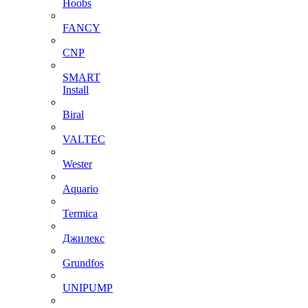
Hoobs
FANCY
CNP
SMART
Install
Biral
VALTEC
Wester
Aquario
Termica
Джилекс
Grundfos
UNIPUMP