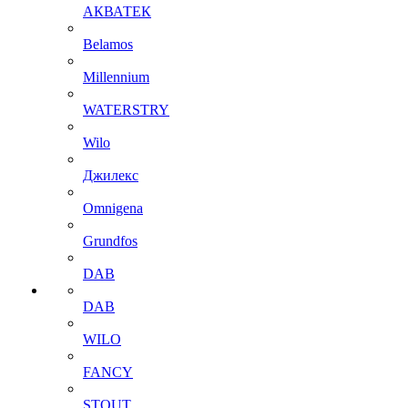
АКВАТЕК
Belamos
Millennium
WATERSTRY
Wilo
Джилекс
Omnigena
Grundfos
DAB
DAB
WILO
FANCY
STOUT