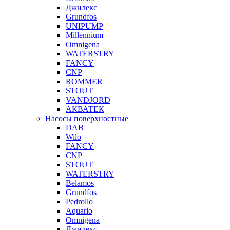
Джилекс
Grundfos
UNIPUMP
Millennium
Omnigena
WATERSTRY
FANCY
CNP
ROMMER
STOUT
VANDJORD
АКВАТЕК
Насосы поверхностные
DAB
Wilo
FANCY
CNP
STOUT
WATERSTRY
Belamos
Grundfos
Pedrollo
Aquario
Omnigena
Джилекс