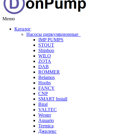
Меню
Каталог
Насосы циркуляционные
IMP PUMPS
STOUT
Shinhoo
WILO
ZOTA
DAB
ROMMER
Belamos
Hoobs
FANCY
CNP
SMART Install
Biral
VALTEC
Wester
Aquario
Termica
Джилекс