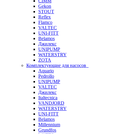
CIMM
Gekon
STOUT
Reflex
Flamco
VALTEC
UNI-FITT
Belamos
Джилекс
UNIPUMP
WATERSTRY
ZOTA
Комплектующие для насосов
Aquario
Pedrollo
UNIPUMP
VALTEC
Джилекс
Italtecnica
VANDJORD
WATERSTRY
UNI-FITT
Belamos
Millennium
Grundfos