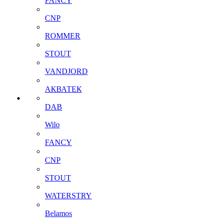
FANCY
CNP
ROMMER
STOUT
VANDJORD
АКВАТЕК
DAB
Wilo
FANCY
CNP
STOUT
WATERSTRY
Belamos