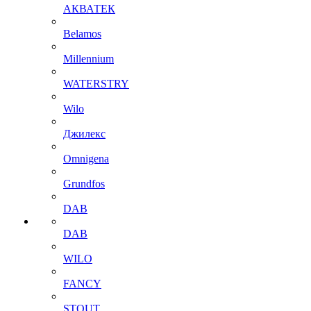
АКВАТЕК
Belamos
Millennium
WATERSTRY
Wilo
Джилекс
Omnigena
Grundfos
DAB
DAB
WILO
FANCY
STOUT