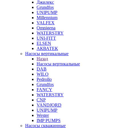
Джилекс
Grundfos
UNIPUMP
Millennium
VALFEX
Omnigena
WATERSTRY
UNI-FITT
ELSEN
АКВАТЕК
Насосы вертикальные
Назад
Насосы вертикальные
DAB
WILO
Pedrollo
Grundfos
FANCY
WATERSTRY
CNP
VANDJORD
UNIPUMP
Wester
IMP PUMPS
Насосы скважинные