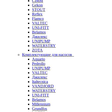
CIMM
Gekon
STOUT
Reflex
Flamco
VALTEC
UNI-FITT
Belamos
Джилекс
UNIPUMP
WATERSTRY
ZOTA
Комплектующие для насосов
Aquario
Pedrollo
UNIPUMP
VALTEC
Джилекс
Italtecnica
VANDJORD
WATERSTRY
UNI-FITT
Belamos
Millennium
Grundfos