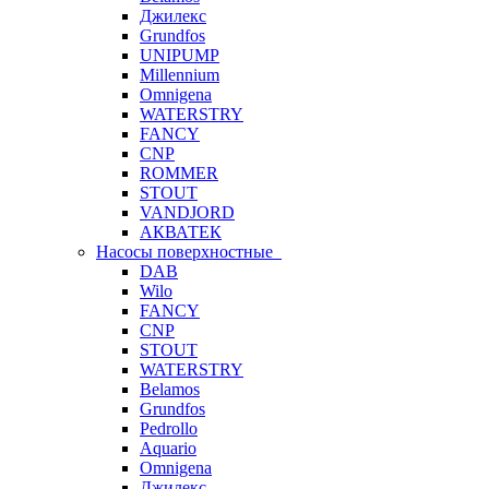
Джилекс
Grundfos
UNIPUMP
Millennium
Omnigena
WATERSTRY
FANCY
CNP
ROMMER
STOUT
VANDJORD
АКВАТЕК
Насосы поверхностные
DAB
Wilo
FANCY
CNP
STOUT
WATERSTRY
Belamos
Grundfos
Pedrollo
Aquario
Omnigena
Джилекс