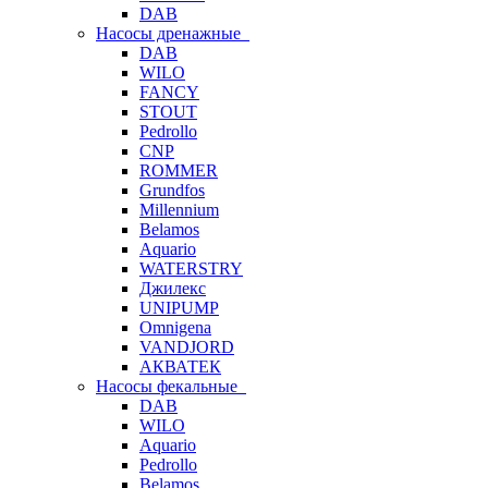
DAB
Насосы дренажные
DAB
WILO
FANCY
STOUT
Pedrollo
CNP
ROMMER
Grundfos
Millennium
Belamos
Aquario
WATERSTRY
Джилекс
UNIPUMP
Omnigena
VANDJORD
АКВАТЕК
Насосы фекальные
DAB
WILO
Aquario
Pedrollo
Belamos