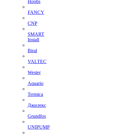
Hoobs
FANCY
CNP
SMART
Install
Biral
VALTEC
Wester
Aquario
Termica
Джилекс
Grundfos
UNIPUMP