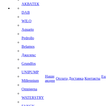
АКВАТЕК
DAB
WILO
Aquario
Pedrollo
Belamos
Джилекс
Grundfos
UNIPUMP
Наши
Ещ
Оплата
Доставка
Контакты
Millennium
акции
Omnigena
WATERSTRY