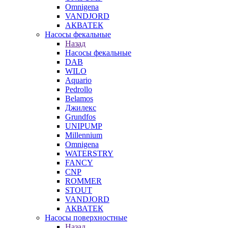
Omnigena
VANDJORD
АКВАТЕК
Насосы фекальные
Назад
Насосы фекальные
DAB
WILO
Aquario
Pedrollo
Belamos
Джилекс
Grundfos
UNIPUMP
Millennium
Omnigena
WATERSTRY
FANCY
CNP
ROMMER
STOUT
VANDJORD
АКВАТЕК
Насосы поверхностные
Назад