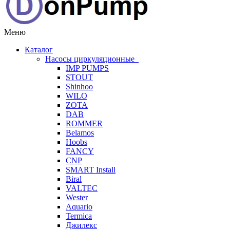
Меню
Каталог
Насосы циркуляционные
IMP PUMPS
STOUT
Shinhoo
WILO
ZOTA
DAB
ROMMER
Belamos
Hoobs
FANCY
CNP
SMART Install
Biral
VALTEC
Wester
Aquario
Termica
Джилекс