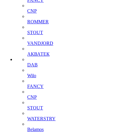
FANCY
CNP
ROMMER
STOUT
VANDJORD
АКВАТЕК
DAB
Wilo
FANCY
CNP
STOUT
WATERSTRY
Belamos