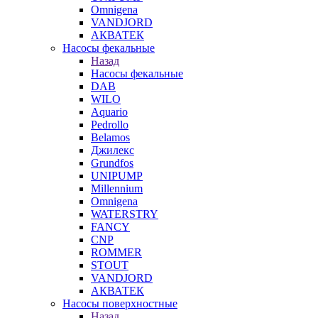
Omnigena
VANDJORD
АКВАТЕК
Насосы фекальные
Назад
Насосы фекальные
DAB
WILO
Aquario
Pedrollo
Belamos
Джилекс
Grundfos
UNIPUMP
Millennium
Omnigena
WATERSTRY
FANCY
CNP
ROMMER
STOUT
VANDJORD
АКВАТЕК
Насосы поверхностные
Назад