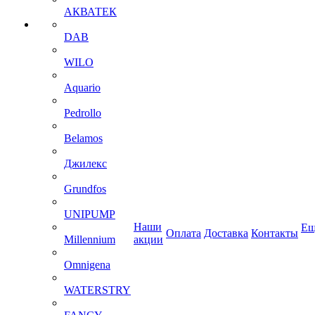
АКВАТЕК
DAB
WILO
Aquario
Pedrollo
Belamos
Джилекс
Grundfos
UNIPUMP
Наши
Ещ
Оплата
Доставка
Контакты
Millennium
акции
Omnigena
WATERSTRY