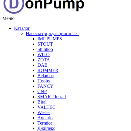
Меню
Каталог
Насосы циркуляционные
IMP PUMPS
STOUT
Shinhoo
WILO
ZOTA
DAB
ROMMER
Belamos
Hoobs
FANCY
CNP
SMART Install
Biral
VALTEC
Wester
Aquario
Termica
Джилекс