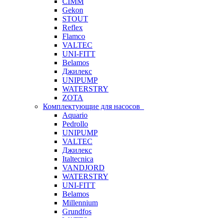
CIMM
Gekon
STOUT
Reflex
Flamco
VALTEC
UNI-FITT
Belamos
Джилекс
UNIPUMP
WATERSTRY
ZOTA
Комплектующие для насосов
Aquario
Pedrollo
UNIPUMP
VALTEC
Джилекс
Italtecnica
VANDJORD
WATERSTRY
UNI-FITT
Belamos
Millennium
Grundfos