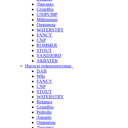
Джилекс
Grundfos
UNIPUMP
Millennium
Omnigena
WATERSTRY
FANCY
CNP
ROMMER
STOUT
VANDJORD
АКВАТЕК
Насосы поверхностные
DAB
Wilo
FANCY
CNP
STOUT
WATERSTRY
Belamos
Grundfos
Pedrollo
Aquario
Omnigena
Джилекс