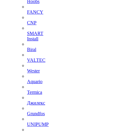
Hoobs
FANCY
CNP
SMART
Install
Biral
VALTEC
Wester
Aquario
Termica
Джилекс
Grundfos
UNIPUMP