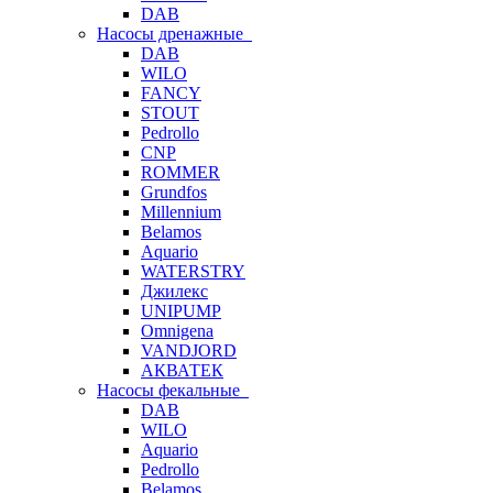
DAB
Насосы дренажные
DAB
WILO
FANCY
STOUT
Pedrollo
CNP
ROMMER
Grundfos
Millennium
Belamos
Aquario
WATERSTRY
Джилекс
UNIPUMP
Omnigena
VANDJORD
АКВАТЕК
Насосы фекальные
DAB
WILO
Aquario
Pedrollo
Belamos