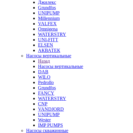
Джилекс
Grundfos
UNIPUMP
Millennium
VALFEX
Omnigena
WATERSTRY
UNI-FITT
ELSEN
АКВАТЕК
Насосы вертикальные
Назад
Насосы вертикальные
DAB
WILO
Pedrollo
Grundfos
FANCY
WATERSTRY
CNP
VANDJORD
UNIPUMP
Wester
IMP PUMPS
Насосы скважинные