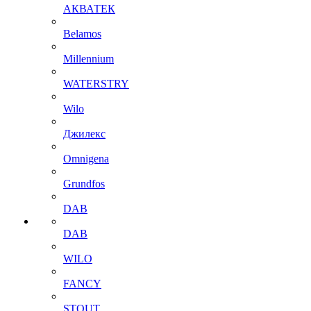
АКВАТЕК
Belamos
Millennium
WATERSTRY
Wilo
Джилекс
Omnigena
Grundfos
DAB
DAB
WILO
FANCY
STOUT