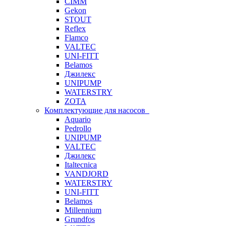
CIMM
Gekon
STOUT
Reflex
Flamco
VALTEC
UNI-FITT
Belamos
Джилекс
UNIPUMP
WATERSTRY
ZOTA
Комплектующие для насосов
Aquario
Pedrollo
UNIPUMP
VALTEC
Джилекс
Italtecnica
VANDJORD
WATERSTRY
UNI-FITT
Belamos
Millennium
Grundfos