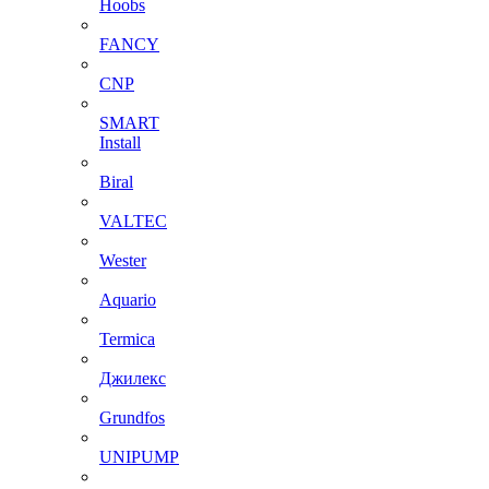
Hoobs
FANCY
CNP
SMART
Install
Biral
VALTEC
Wester
Aquario
Termica
Джилекс
Grundfos
UNIPUMP