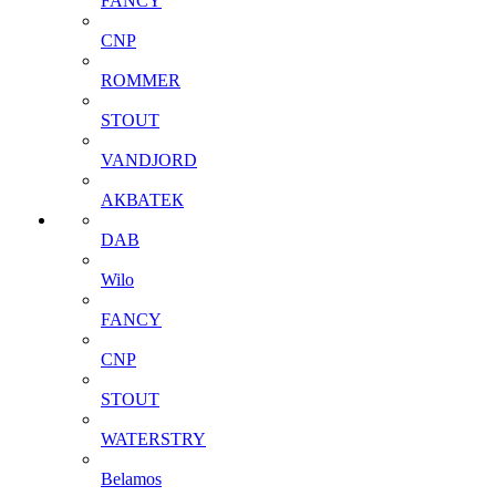
FANCY
CNP
ROMMER
STOUT
VANDJORD
АКВАТЕК
DAB
Wilo
FANCY
CNP
STOUT
WATERSTRY
Belamos