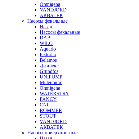
Omnigena
VANDJORD
АКВАТЕК
Насосы фекальные
Назад
Насосы фекальные
DAB
WILO
Aquario
Pedrollo
Belamos
Джилекс
Grundfos
UNIPUMP
Millennium
Omnigena
WATERSTRY
FANCY
CNP
ROMMER
STOUT
VANDJORD
АКВАТЕК
Насосы поверхностные
Назад