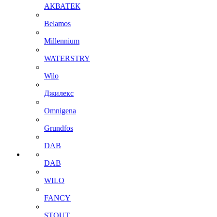
АКВАТЕК
Belamos
Millennium
WATERSTRY
Wilo
Джилекс
Omnigena
Grundfos
DAB
DAB
WILO
FANCY
STOUT