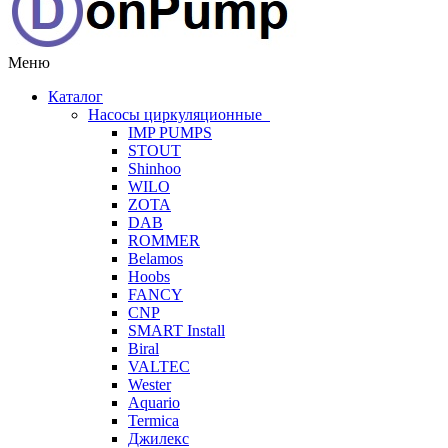
Меню
Каталог
Насосы циркуляционные
IMP PUMPS
STOUT
Shinhoo
WILO
ZOTA
DAB
ROMMER
Belamos
Hoobs
FANCY
CNP
SMART Install
Biral
VALTEC
Wester
Aquario
Termica
Джилекс