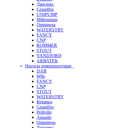
Джилекс
Grundfos
UNIPUMP
Millennium
Omnigena
WATERSTRY
FANCY
CNP
ROMMER
STOUT
VANDJORD
АКВАТЕК
Насосы поверхностные
DAB
Wilo
FANCY
CNP
STOUT
WATERSTRY
Belamos
Grundfos
Pedrollo
Aquario
Omnigena
Джилекс