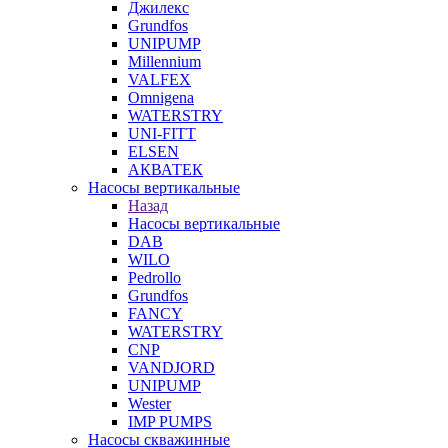
Джилекс
Grundfos
UNIPUMP
Millennium
VALFEX
Omnigena
WATERSTRY
UNI-FITT
ELSEN
АКВАТЕК
Насосы вертикальные
Назад
Насосы вертикальные
DAB
WILO
Pedrollo
Grundfos
FANCY
WATERSTRY
CNP
VANDJORD
UNIPUMP
Wester
IMP PUMPS
Насосы скважинные