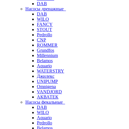
DAB
Насосы дренажные
DAB
WILO
FANCY
STOUT
Pedrollo
CNP
ROMMER
Grundfos
Millennium
Belamos
Aquario
WATERSTRY
Джилекс
UNIPUMP
Omnigena
VANDJORD
АКВАТЕК
Насосы фекальные
DAB
WILO
Aquario
Pedrollo
Belamos