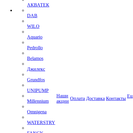
АКВАТЕК
DAB
WILO
Aquario
Pedrollo
Belamos
Джилекс
Grundfos
UNIPUMP
Наши
Ещ
Оплата
Доставка
Контакты
Millennium
акции
Omnigena
WATERSTRY