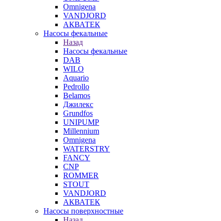
Omnigena
VANDJORD
АКВАТЕК
Насосы фекальные
Назад
Насосы фекальные
DAB
WILO
Aquario
Pedrollo
Belamos
Джилекс
Grundfos
UNIPUMP
Millennium
Omnigena
WATERSTRY
FANCY
CNP
ROMMER
STOUT
VANDJORD
АКВАТЕК
Насосы поверхностные
Назад