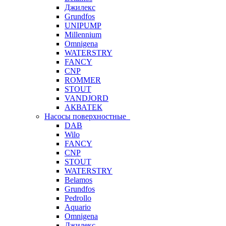
Джилекс
Grundfos
UNIPUMP
Millennium
Omnigena
WATERSTRY
FANCY
CNP
ROMMER
STOUT
VANDJORD
АКВАТЕК
Насосы поверхностные
DAB
Wilo
FANCY
CNP
STOUT
WATERSTRY
Belamos
Grundfos
Pedrollo
Aquario
Omnigena
Джилекс