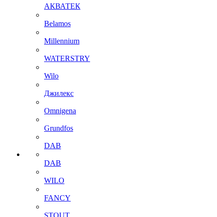
АКВАТЕК
Belamos
Millennium
WATERSTRY
Wilo
Джилекс
Omnigena
Grundfos
DAB
DAB
WILO
FANCY
STOUT