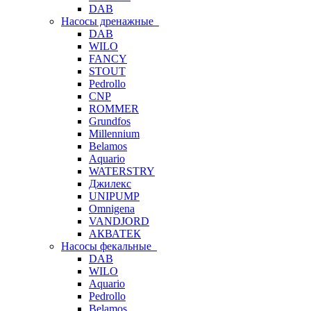
DAB
Насосы дренажные
DAB
WILO
FANCY
STOUT
Pedrollo
CNP
ROMMER
Grundfos
Millennium
Belamos
Aquario
WATERSTRY
Джилекс
UNIPUMP
Omnigena
VANDJORD
АКВАТЕК
Насосы фекальные
DAB
WILO
Aquario
Pedrollo
Belamos