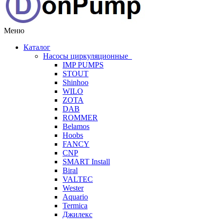
Меню
Каталог
Насосы циркуляционные
IMP PUMPS
STOUT
Shinhoo
WILO
ZOTA
DAB
ROMMER
Belamos
Hoobs
FANCY
CNP
SMART Install
Biral
VALTEC
Wester
Aquario
Termica
Джилекс