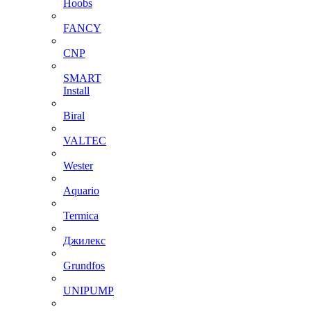
Hoobs
FANCY
CNP
SMART
Install
Biral
VALTEC
Wester
Aquario
Termica
Джилекс
Grundfos
UNIPUMP