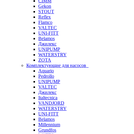
CIMM
Gekon
STOUT
Reflex
Flamco
VALTEC
UNI-FITT
Belamos
Джилекс
UNIPUMP
WATERSTRY
ZOTA
Комплектующие для насосов
Aquario
Pedrollo
UNIPUMP
VALTEC
Джилекс
Italtecnica
VANDJORD
WATERSTRY
UNI-FITT
Belamos
Millennium
Grundfos