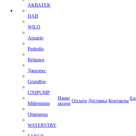
АКВАТЕК
DAB
WILO
Aquario
Pedrollo
Belamos
Джилекс
Grundfos
UNIPUMP
Наши
Ещ
Оплата
Доставка
Контакты
Millennium
акции
Omnigena
WATERSTRY