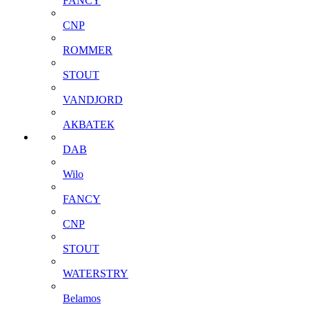
FANCY
CNP
ROMMER
STOUT
VANDJORD
АКВАТЕК
DAB
Wilo
FANCY
CNP
STOUT
WATERSTRY
Belamos