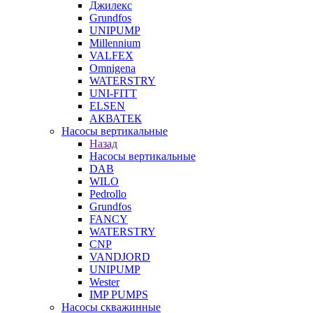
Джилекс
Grundfos
UNIPUMP
Millennium
VALFEX
Omnigena
WATERSTRY
UNI-FITT
ELSEN
АКВАТЕК
Насосы вертикальные
Назад
Насосы вертикальные
DAB
WILO
Pedrollo
Grundfos
FANCY
WATERSTRY
CNP
VANDJORD
UNIPUMP
Wester
IMP PUMPS
Насосы скважинные