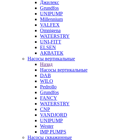
Джилекс
Grundfos
UNIPUMP
Millennium
VALFEX
Omnigena
WATERSTRY
UNI-FITT
ELSEN
АКВАТЕК
Насосы вертикальные
Назад
Насосы вертикальные
DAB
WILO
Pedrollo
Grundfos
FANCY
WATERSTRY
CNP
VANDJORD
UNIPUMP
Wester
IMP PUMPS
Насосы скважинные