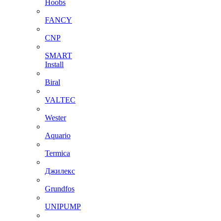
Hoobs
FANCY
CNP
SMART
Install
Biral
VALTEC
Wester
Aquario
Termica
Джилекс
Grundfos
UNIPUMP