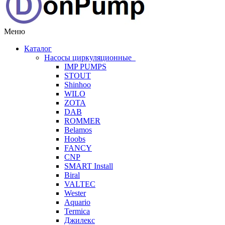
Меню
Каталог
Насосы циркуляционные
IMP PUMPS
STOUT
Shinhoo
WILO
ZOTA
DAB
ROMMER
Belamos
Hoobs
FANCY
CNP
SMART Install
Biral
VALTEC
Wester
Aquario
Termica
Джилекс