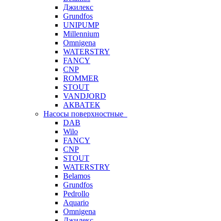
Джилекс
Grundfos
UNIPUMP
Millennium
Omnigena
WATERSTRY
FANCY
CNP
ROMMER
STOUT
VANDJORD
АКВАТЕК
Насосы поверхностные
DAB
Wilo
FANCY
CNP
STOUT
WATERSTRY
Belamos
Grundfos
Pedrollo
Aquario
Omnigena
Джилекс