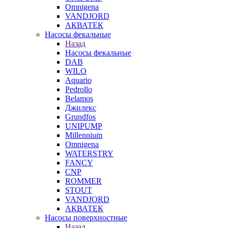
Omnigena
VANDJORD
АКВАТЕК
Насосы фекальные
Назад
Насосы фекальные
DAB
WILO
Aquario
Pedrollo
Belamos
Джилекс
Grundfos
UNIPUMP
Millennium
Omnigena
WATERSTRY
FANCY
CNP
ROMMER
STOUT
VANDJORD
АКВАТЕК
Насосы поверхностные
Назад