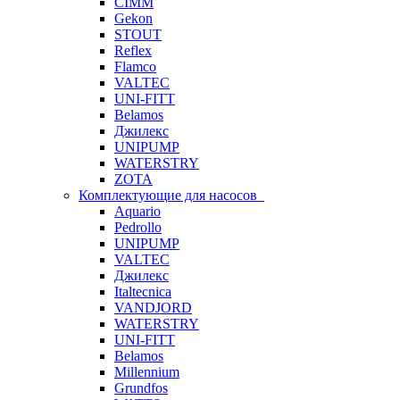
CIMM
Gekon
STOUT
Reflex
Flamco
VALTEC
UNI-FITT
Belamos
Джилекс
UNIPUMP
WATERSTRY
ZOTA
Комплектующие для насосов
Aquario
Pedrollo
UNIPUMP
VALTEC
Джилекс
Italtecnica
VANDJORD
WATERSTRY
UNI-FITT
Belamos
Millennium
Grundfos