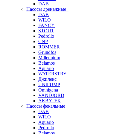
DAB
Насосы дренажные
DAB
WILO
FANCY
STOUT
Pedrollo
CNP
ROMMER
Grundfos
Millennium
Belamos
Aquario
WATERSTRY
Джилекс
UNIPUMP
Omnigena
VANDJORD
АКВАТЕК
Насосы фекальные
DAB
WILO
Aquario
Pedrollo
Belamos