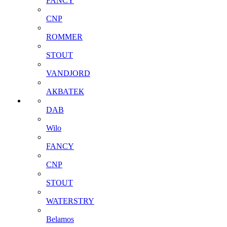
FANCY
CNP
ROMMER
STOUT
VANDJORD
АКВАТЕК
DAB
Wilo
FANCY
CNP
STOUT
WATERSTRY
Belamos