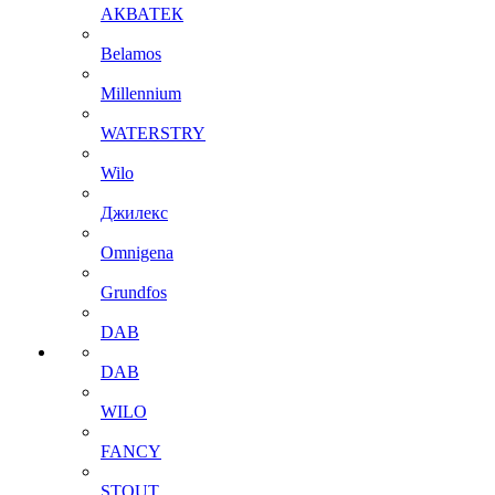
АКВАТЕК
Belamos
Millennium
WATERSTRY
Wilo
Джилекс
Omnigena
Grundfos
DAB
DAB
WILO
FANCY
STOUT