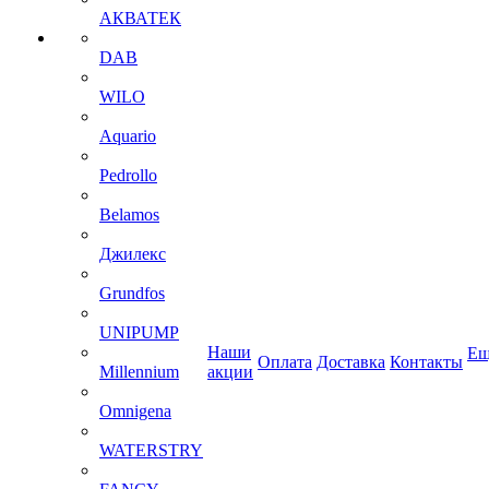
АКВАТЕК
DAB
WILO
Aquario
Pedrollo
Belamos
Джилекс
Grundfos
UNIPUMP
Наши
Ещ
Оплата
Доставка
Контакты
Millennium
акции
Omnigena
WATERSTRY