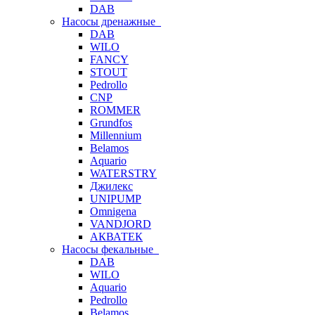
DAB
Насосы дренажные
DAB
WILO
FANCY
STOUT
Pedrollo
CNP
ROMMER
Grundfos
Millennium
Belamos
Aquario
WATERSTRY
Джилекс
UNIPUMP
Omnigena
VANDJORD
АКВАТЕК
Насосы фекальные
DAB
WILO
Aquario
Pedrollo
Belamos