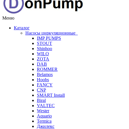
Меню
Каталог
Насосы циркуляционные
IMP PUMPS
STOUT
Shinhoo
WILO
ZOTA
DAB
ROMMER
Belamos
Hoobs
FANCY
CNP
SMART Install
Biral
VALTEC
Wester
Aquario
Termica
Джилекс