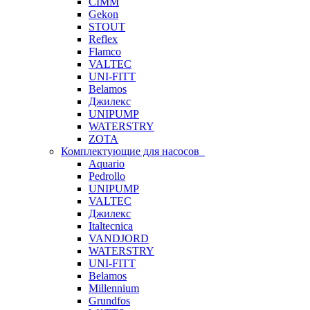
CIMM
Gekon
STOUT
Reflex
Flamco
VALTEC
UNI-FITT
Belamos
Джилекс
UNIPUMP
WATERSTRY
ZOTA
Комплектующие для насосов
Aquario
Pedrollo
UNIPUMP
VALTEC
Джилекс
Italtecnica
VANDJORD
WATERSTRY
UNI-FITT
Belamos
Millennium
Grundfos