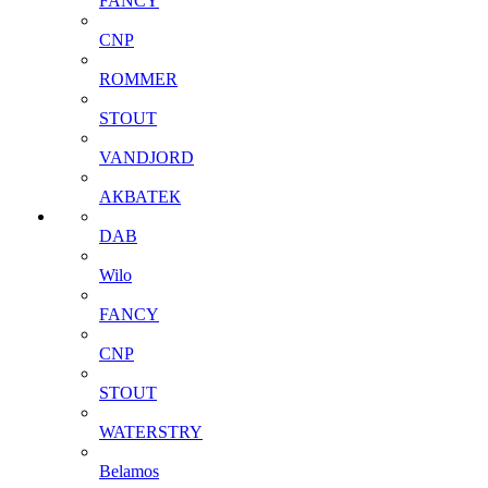
FANCY
CNP
ROMMER
STOUT
VANDJORD
АКВАТЕК
DAB
Wilo
FANCY
CNP
STOUT
WATERSTRY
Belamos