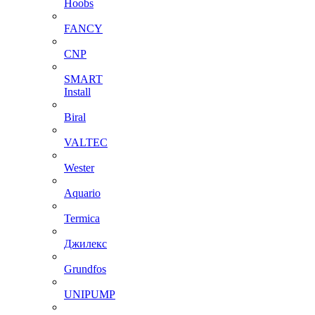
Hoobs
FANCY
CNP
SMART
Install
Biral
VALTEC
Wester
Aquario
Termica
Джилекс
Grundfos
UNIPUMP