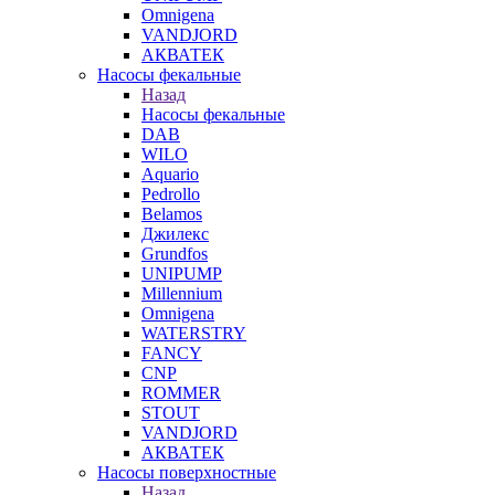
Omnigena
VANDJORD
АКВАТЕК
Насосы фекальные
Назад
Насосы фекальные
DAB
WILO
Aquario
Pedrollo
Belamos
Джилекс
Grundfos
UNIPUMP
Millennium
Omnigena
WATERSTRY
FANCY
CNP
ROMMER
STOUT
VANDJORD
АКВАТЕК
Насосы поверхностные
Назад