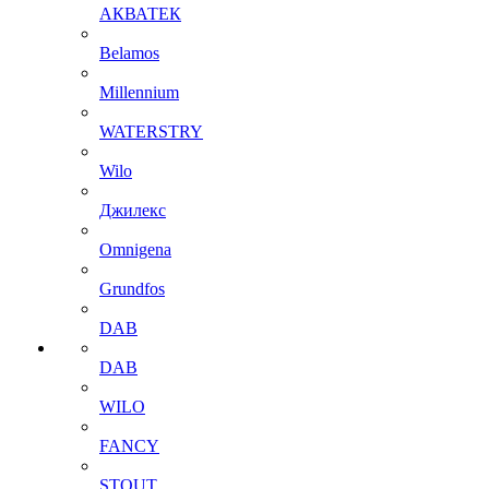
АКВАТЕК
Belamos
Millennium
WATERSTRY
Wilo
Джилекс
Omnigena
Grundfos
DAB
DAB
WILO
FANCY
STOUT