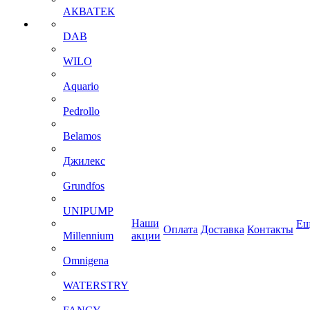
АКВАТЕК
DAB
WILO
Aquario
Pedrollo
Belamos
Джилекс
Grundfos
UNIPUMP
Наши
Ещ
Оплата
Доставка
Контакты
Millennium
акции
Omnigena
WATERSTRY