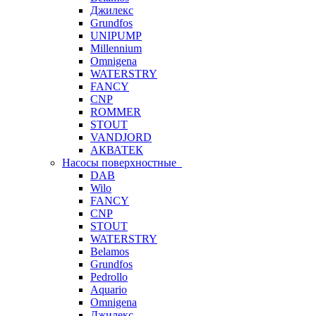
Джилекс
Grundfos
UNIPUMP
Millennium
Omnigena
WATERSTRY
FANCY
CNP
ROMMER
STOUT
VANDJORD
АКВАТЕК
Насосы поверхностные
DAB
Wilo
FANCY
CNP
STOUT
WATERSTRY
Belamos
Grundfos
Pedrollo
Aquario
Omnigena
Джилекс