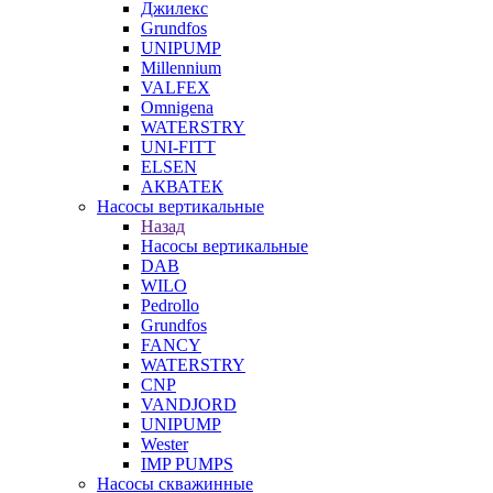
Джилекс
Grundfos
UNIPUMP
Millennium
VALFEX
Omnigena
WATERSTRY
UNI-FITT
ELSEN
АКВАТЕК
Насосы вертикальные
Назад
Насосы вертикальные
DAB
WILO
Pedrollo
Grundfos
FANCY
WATERSTRY
CNP
VANDJORD
UNIPUMP
Wester
IMP PUMPS
Насосы скважинные