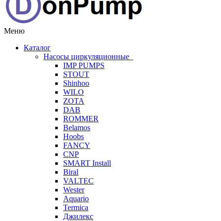
Меню
Каталог
Насосы циркуляционные
IMP PUMPS
STOUT
Shinhoo
WILO
ZOTA
DAB
ROMMER
Belamos
Hoobs
FANCY
CNP
SMART Install
Biral
VALTEC
Wester
Aquario
Termica
Джилекс