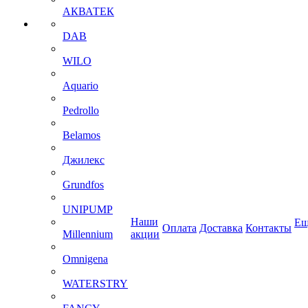
АКВАТЕК
DAB
WILO
Aquario
Pedrollo
Belamos
Джилекс
Grundfos
UNIPUMP
Наши
Ещ
Оплата
Доставка
Контакты
Millennium
акции
Omnigena
WATERSTRY