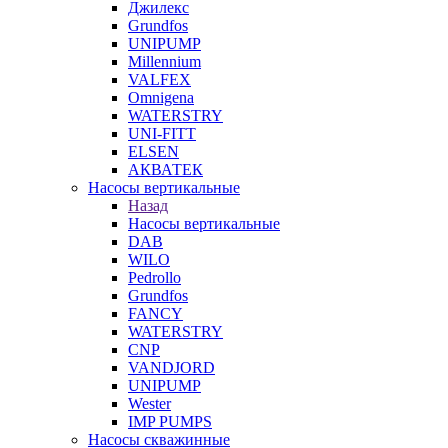
Джилекс
Grundfos
UNIPUMP
Millennium
VALFEX
Omnigena
WATERSTRY
UNI-FITT
ELSEN
АКВАТЕК
Насосы вертикальные
Назад
Насосы вертикальные
DAB
WILO
Pedrollo
Grundfos
FANCY
WATERSTRY
CNP
VANDJORD
UNIPUMP
Wester
IMP PUMPS
Насосы скважинные