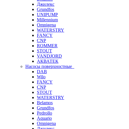
Джилекс
Grundfos
UNIPUMP
Millennium
Omnigena
WATERSTRY
FANCY
CNP
ROMMER
STOUT
VANDJORD
АКВАТЕК
Насосы поверхностные
DAB
Wilo
FANCY
CNP
STOUT
WATERSTRY
Belamos
Grundfos
Pedrollo
Aquario
Omnigena
Джилекс