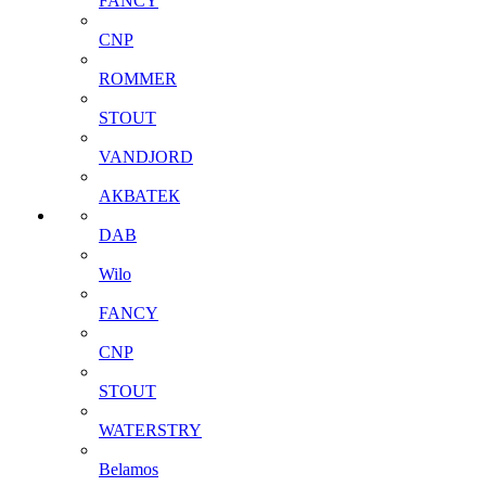
FANCY
CNP
ROMMER
STOUT
VANDJORD
АКВАТЕК
DAB
Wilo
FANCY
CNP
STOUT
WATERSTRY
Belamos