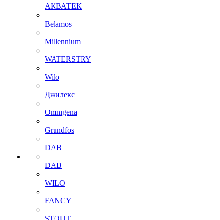
АКВАТЕК
Belamos
Millennium
WATERSTRY
Wilo
Джилекс
Omnigena
Grundfos
DAB
DAB
WILO
FANCY
STOUT