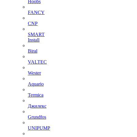
Hoobs
FANCY
CNP
SMART
Install
Biral
VALTEC
Wester
Aquario
Termica
Джилекс
Grundfos
UNIPUMP