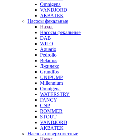
Omnigena
VANDJORD
АКВАТЕК
Насосы фекальные
Назад
Насосы фекальные
DAB
WILO
Aquario
Pedrollo
Belamos
Джилекс
Grundfos
UNIPUMP
Millennium
Omnigena
WATERSTRY
FANCY
CNP
ROMMER
STOUT
VANDJORD
АКВАТЕК
Насосы поверхностные
Назад