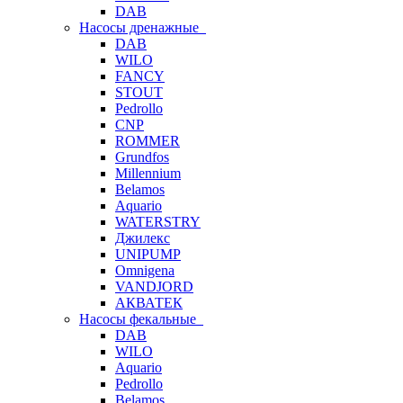
DAB
Насосы дренажные
DAB
WILO
FANCY
STOUT
Pedrollo
CNP
ROMMER
Grundfos
Millennium
Belamos
Aquario
WATERSTRY
Джилекс
UNIPUMP
Omnigena
VANDJORD
АКВАТЕК
Насосы фекальные
DAB
WILO
Aquario
Pedrollo
Belamos