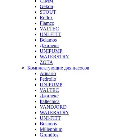
CIMM
Gekon
STOUT
Reflex
Flamco
VALTEC
UNI-FITT
Belamos
Джилекс
UNIPUMP
WATERSTRY
ZOTA
Комплектующие для насосов
Aquario
Pedrollo
UNIPUMP
VALTEC
Джилекс
Italtecnica
VANDJORD
WATERSTRY
UNI-FITT
Belamos
Millennium
Grundfos