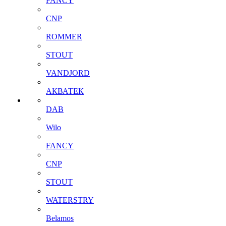
FANCY
CNP
ROMMER
STOUT
VANDJORD
АКВАТЕК
DAB
Wilo
FANCY
CNP
STOUT
WATERSTRY
Belamos