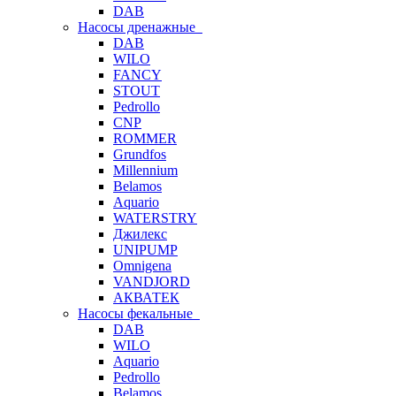
DAB
Насосы дренажные
DAB
WILO
FANCY
STOUT
Pedrollo
CNP
ROMMER
Grundfos
Millennium
Belamos
Aquario
WATERSTRY
Джилекс
UNIPUMP
Omnigena
VANDJORD
АКВАТЕК
Насосы фекальные
DAB
WILO
Aquario
Pedrollo
Belamos