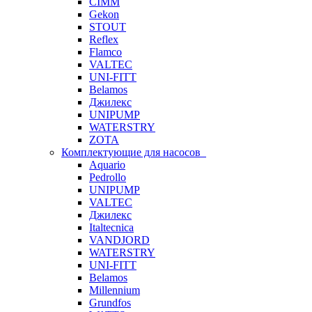
CIMM
Gekon
STOUT
Reflex
Flamco
VALTEC
UNI-FITT
Belamos
Джилекс
UNIPUMP
WATERSTRY
ZOTA
Комплектующие для насосов
Aquario
Pedrollo
UNIPUMP
VALTEC
Джилекс
Italtecnica
VANDJORD
WATERSTRY
UNI-FITT
Belamos
Millennium
Grundfos