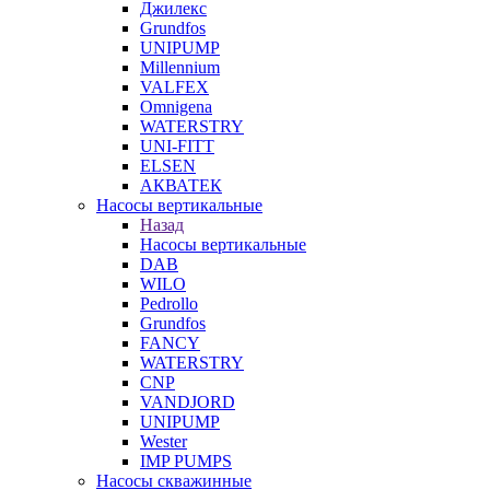
Джилекс
Grundfos
UNIPUMP
Millennium
VALFEX
Omnigena
WATERSTRY
UNI-FITT
ELSEN
АКВАТЕК
Насосы вертикальные
Назад
Насосы вертикальные
DAB
WILO
Pedrollo
Grundfos
FANCY
WATERSTRY
CNP
VANDJORD
UNIPUMP
Wester
IMP PUMPS
Насосы скважинные