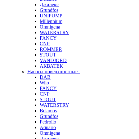
Джилекс
Grundfos
UNIPUMP
Millennium
Omnigena
WATERSTRY
FANCY
CNP
ROMMER
STOUT
VANDJORD
АКВАТЕК
Насосы поверхностные
DAB
Wilo
FANCY
CNP
STOUT
WATERSTRY
Belamos
Grundfos
Pedrollo
Aquario
Omnigena
Джилекс