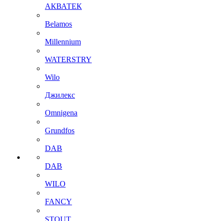
АКВАТЕК
Belamos
Millennium
WATERSTRY
Wilo
Джилекс
Omnigena
Grundfos
DAB
DAB
WILO
FANCY
STOUT