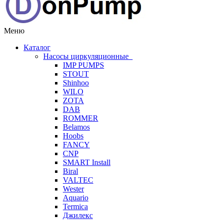
Меню
Каталог
Насосы циркуляционные
IMP PUMPS
STOUT
Shinhoo
WILO
ZOTA
DAB
ROMMER
Belamos
Hoobs
FANCY
CNP
SMART Install
Biral
VALTEC
Wester
Aquario
Termica
Джилекс