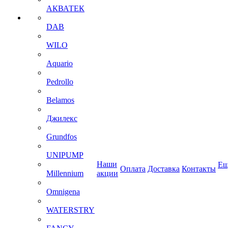
АКВАТЕК
DAB
WILO
Aquario
Pedrollo
Belamos
Джилекс
Grundfos
UNIPUMP
Наши
Ещ
Оплата
Доставка
Контакты
Millennium
акции
Omnigena
WATERSTRY