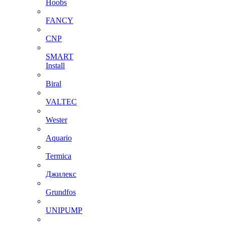
Hoobs
FANCY
CNP
SMART
Install
Biral
VALTEC
Wester
Aquario
Termica
Джилекс
Grundfos
UNIPUMP