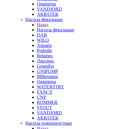
Omnigena
VANDJORD
АКВАТЕК
Насосы фекальные
Назад
Насосы фекальные
DAB
WILO
Aquario
Pedrollo
Belamos
Джилекс
Grundfos
UNIPUMP
Millennium
Omnigena
WATERSTRY
FANCY
CNP
ROMMER
STOUT
VANDJORD
АКВАТЕК
Насосы поверхностные
Назад