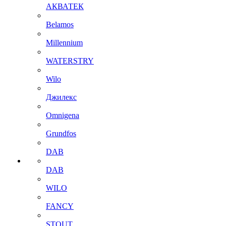
АКВАТЕК
Belamos
Millennium
WATERSTRY
Wilo
Джилекс
Omnigena
Grundfos
DAB
DAB
WILO
FANCY
STOUT