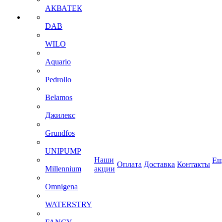
АКВАТЕК
DAB
WILO
Aquario
Pedrollo
Belamos
Джилекс
Grundfos
UNIPUMP
Наши
Ещ
Оплата
Доставка
Контакты
Millennium
акции
Omnigena
WATERSTRY