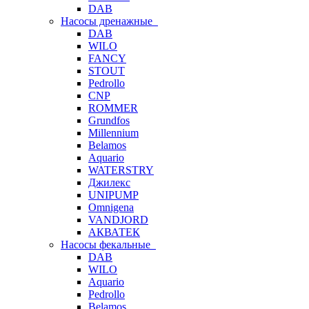
DAB
Насосы дренажные
DAB
WILO
FANCY
STOUT
Pedrollo
CNP
ROMMER
Grundfos
Millennium
Belamos
Aquario
WATERSTRY
Джилекс
UNIPUMP
Omnigena
VANDJORD
АКВАТЕК
Насосы фекальные
DAB
WILO
Aquario
Pedrollo
Belamos