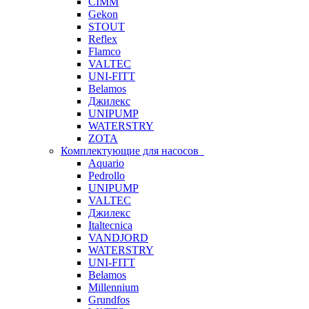
CIMM
Gekon
STOUT
Reflex
Flamco
VALTEC
UNI-FITT
Belamos
Джилекс
UNIPUMP
WATERSTRY
ZOTA
Комплектующие для насосов
Aquario
Pedrollo
UNIPUMP
VALTEC
Джилекс
Italtecnica
VANDJORD
WATERSTRY
UNI-FITT
Belamos
Millennium
Grundfos