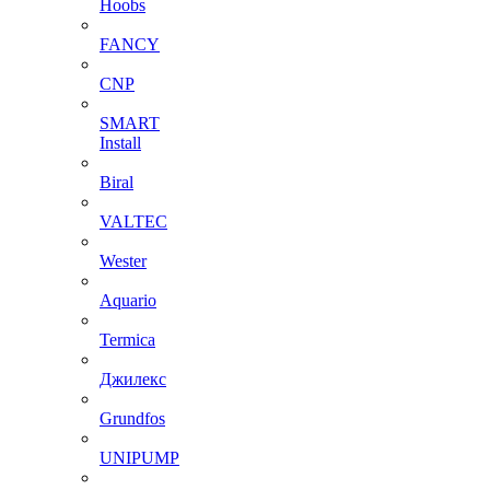
Hoobs
FANCY
CNP
SMART
Install
Biral
VALTEC
Wester
Aquario
Termica
Джилекс
Grundfos
UNIPUMP