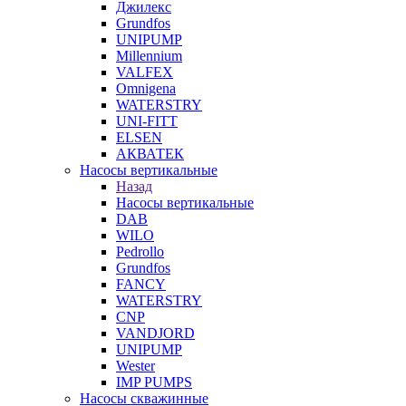
Джилекс
Grundfos
UNIPUMP
Millennium
VALFEX
Omnigena
WATERSTRY
UNI-FITT
ELSEN
АКВАТЕК
Насосы вертикальные
Назад
Насосы вертикальные
DAB
WILO
Pedrollo
Grundfos
FANCY
WATERSTRY
CNP
VANDJORD
UNIPUMP
Wester
IMP PUMPS
Насосы скважинные