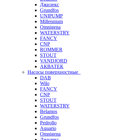
Джилекс
Grundfos
UNIPUMP
Millennium
Omnigena
WATERSTRY
FANCY
CNP
ROMMER
STOUT
VANDJORD
АКВАТЕК
Насосы поверхностные
DAB
Wilo
FANCY
CNP
STOUT
WATERSTRY
Belamos
Grundfos
Pedrollo
Aquario
Omnigena
Джилекс