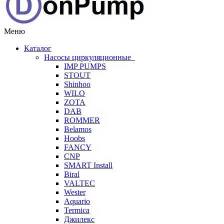
Меню
Каталог
Насосы циркуляционные
IMP PUMPS
STOUT
Shinhoo
WILO
ZOTA
DAB
ROMMER
Belamos
Hoobs
FANCY
CNP
SMART Install
Biral
VALTEC
Wester
Aquario
Termica
Джилекс