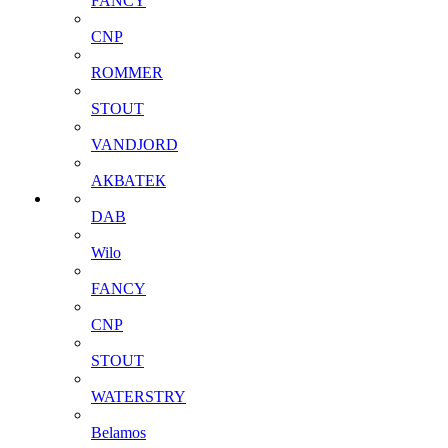
FANCY
CNP
ROMMER
STOUT
VANDJORD
АКВАТЕК
DAB
Wilo
FANCY
CNP
STOUT
WATERSTRY
Belamos