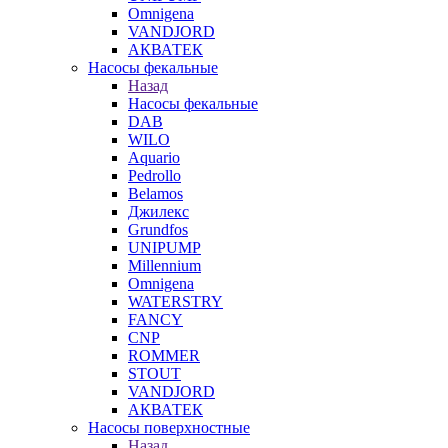
Omnigena
VANDJORD
АКВАТЕК
Насосы фекальные
Назад
Насосы фекальные
DAB
WILO
Aquario
Pedrollo
Belamos
Джилекс
Grundfos
UNIPUMP
Millennium
Omnigena
WATERSTRY
FANCY
CNP
ROMMER
STOUT
VANDJORD
АКВАТЕК
Насосы поверхностные
Назад