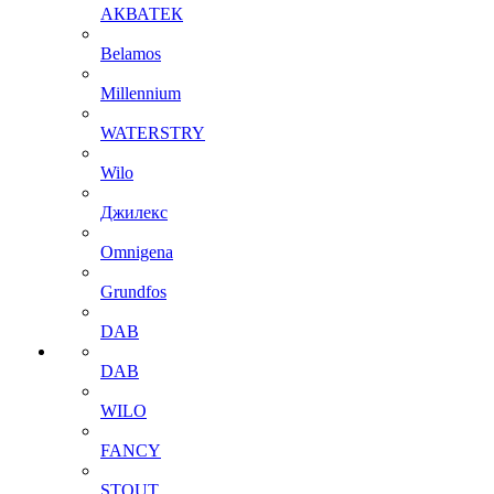
АКВАТЕК
Belamos
Millennium
WATERSTRY
Wilo
Джилекс
Omnigena
Grundfos
DAB
DAB
WILO
FANCY
STOUT