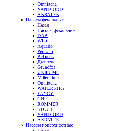
Omnigena
VANDJORD
АКВАТЕК
Насосы фекальные
Назад
Насосы фекальные
DAB
WILO
Aquario
Pedrollo
Belamos
Джилекс
Grundfos
UNIPUMP
Millennium
Omnigena
WATERSTRY
FANCY
CNP
ROMMER
STOUT
VANDJORD
АКВАТЕК
Насосы поверхностные
Назад