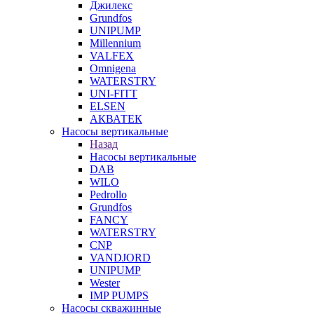
Джилекс
Grundfos
UNIPUMP
Millennium
VALFEX
Omnigena
WATERSTRY
UNI-FITT
ELSEN
АКВАТЕК
Насосы вертикальные
Назад
Насосы вертикальные
DAB
WILO
Pedrollo
Grundfos
FANCY
WATERSTRY
CNP
VANDJORD
UNIPUMP
Wester
IMP PUMPS
Насосы скважинные