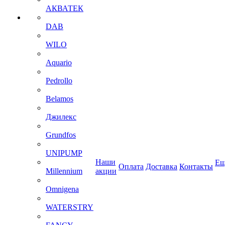
АКВАТЕК
DAB
WILO
Aquario
Pedrollo
Belamos
Джилекс
Grundfos
UNIPUMP
Наши
Ещ
Оплата
Доставка
Контакты
Millennium
акции
Omnigena
WATERSTRY