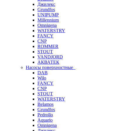
Джилекс
Grundfos
UNIPUMP
Millennium
Omnigena
WATERSTRY
FANCY
CNP
ROMMER
STOUT
VANDJORD
АКВАТЕК
Насосы поверхностные
DAB
Wilo
FANCY
CNP
STOUT
WATERSTRY
Belamos
Grundfos
Pedrollo
Aquario
Omnigena
Джилекс