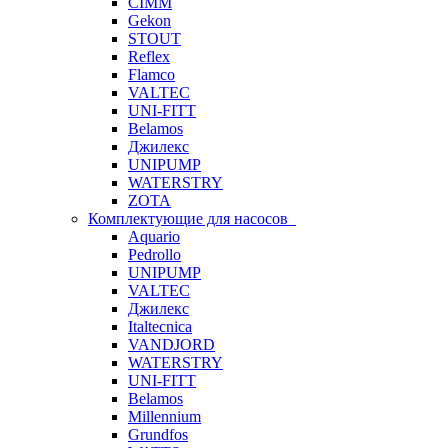
CIMM
Gekon
STOUT
Reflex
Flamco
VALTEC
UNI-FITT
Belamos
Джилекс
UNIPUMP
WATERSTRY
ZOTA
Комплектующие для насосов
Aquario
Pedrollo
UNIPUMP
VALTEC
Джилекс
Italtecnica
VANDJORD
WATERSTRY
UNI-FITT
Belamos
Millennium
Grundfos