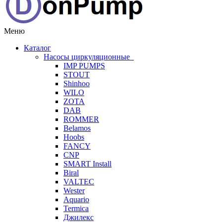
Меню
Каталог
Насосы циркуляционные
IMP PUMPS
STOUT
Shinhoo
WILO
ZOTA
DAB
ROMMER
Belamos
Hoobs
FANCY
CNP
SMART Install
Biral
VALTEC
Wester
Aquario
Termica
Джилекс