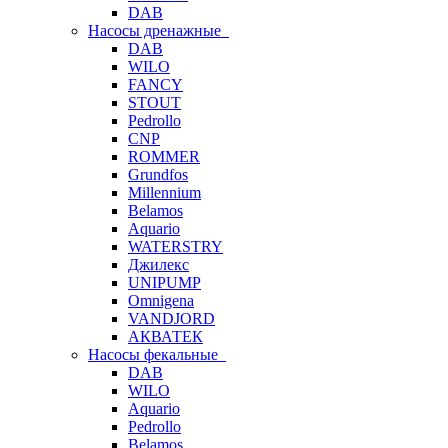
DAB
Насосы дренажные
DAB
WILO
FANCY
STOUT
Pedrollo
CNP
ROMMER
Grundfos
Millennium
Belamos
Aquario
WATERSTRY
Джилекс
UNIPUMP
Omnigena
VANDJORD
АКВАТЕК
Насосы фекальные
DAB
WILO
Aquario
Pedrollo
Belamos