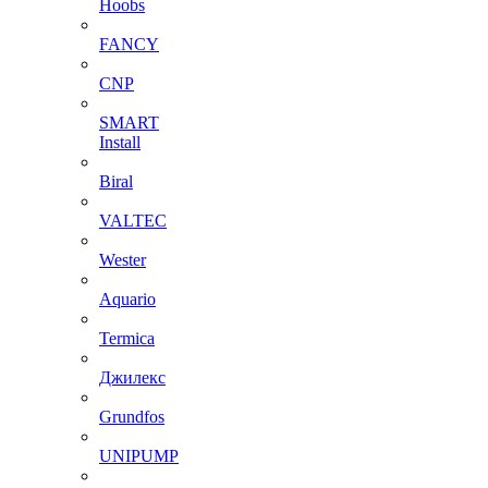
Hoobs
FANCY
CNP
SMART
Install
Biral
VALTEC
Wester
Aquario
Termica
Джилекс
Grundfos
UNIPUMP