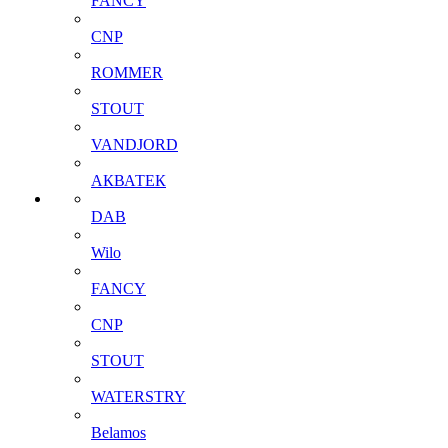
FANCY
CNP
ROMMER
STOUT
VANDJORD
АКВАТЕК
DAB
Wilo
FANCY
CNP
STOUT
WATERSTRY
Belamos