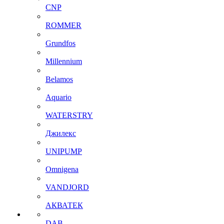
CNP
ROMMER
Grundfos
Millennium
Belamos
Aquario
WATERSTRY
Джилекс
UNIPUMP
Omnigena
VANDJORD
АКВАТЕК
DAB