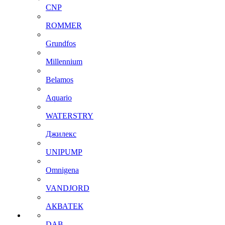
CNP
ROMMER
Grundfos
Millennium
Belamos
Aquario
WATERSTRY
Джилекс
UNIPUMP
Omnigena
VANDJORD
АКВАТЕК
DAB